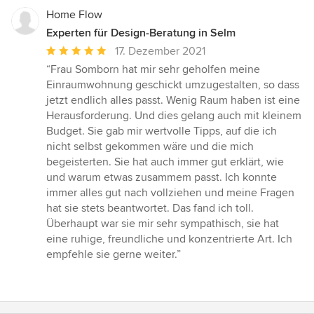
Home Flow
Experten für Design-Beratung in Selm
Durchschnittliche
17. Dezember 2021
Bewertung:
“Frau Somborn hat mir sehr geholfen meine
5
Einraumwohnung geschickt umzugestalten, so dass
von
jetzt endlich alles passt. Wenig Raum haben ist eine
5
Herausforderung. Und dies gelang auch mit kleinem
Sternen
Budget. Sie gab mir wertvolle Tipps, auf die ich
nicht selbst gekommen wäre und die mich
begeisterten. Sie hat auch immer gut erklärt, wie
und warum etwas zusammem passt. Ich konnte
immer alles gut nach vollziehen und meine Fragen
hat sie stets beantwortet. Das fand ich toll.
Überhaupt war sie mir sehr sympathisch, sie hat
eine ruhige, freundliche und konzentrierte Art. Ich
empfehle sie gerne weiter.”