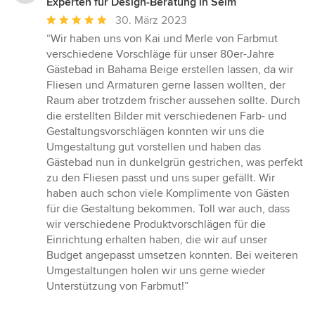
Experten für Design-Beratung in Selm
Durchschnittliche
30. März 2023
Bewertung:
“Wir haben uns von Kai und Merle von Farbmut
5
verschiedene Vorschläge für unser 80er-Jahre
von
Gästebad in Bahama Beige erstellen lassen, da wir
5
Fliesen und Armaturen gerne lassen wollten, der
Sternen
Raum aber trotzdem frischer aussehen sollte. Durch
die erstellten Bilder mit verschiedenen Farb- und
Gestaltungsvorschlägen konnten wir uns die
Umgestaltung gut vorstellen und haben das
Gästebad nun in dunkelgrün gestrichen, was perfekt
zu den Fliesen passt und uns super gefällt. Wir
haben auch schon viele Komplimente von Gästen
für die Gestaltung bekommen. Toll war auch, dass
wir verschiedene Produktvorschlägen für die
Einrichtung erhalten haben, die wir auf unser
Budget angepasst umsetzen konnten. Bei weiteren
Umgestaltungen holen wir uns gerne wieder
Unterstützung von Farbmut!”