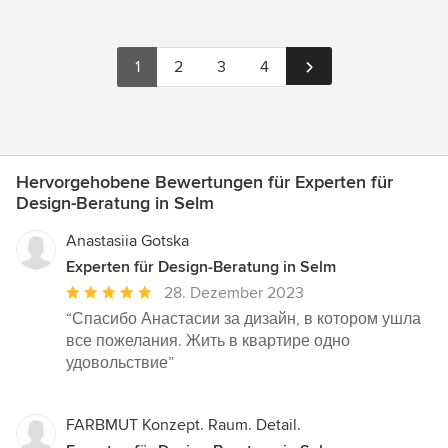
1
2
3
4
Hervorgehobene Bewertungen für Experten für
Design-Beratung in Selm
Anastasiia Gotska
Experten für Design-Beratung in Selm
Durchschnittliche
28. Dezember 2023
Bewertung:
“Спасибо Анастасии за дизайн, в котором ушла
5
все пожелания. Жить в квартире одно
von
удовольствие”
5
Sternen
FARBMUT Konzept. Raum. Detail.