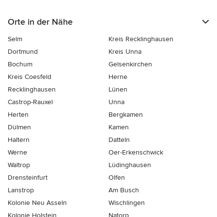
Orte in der Nähe
Selm
Kreis Recklinghausen
Dortmund
Kreis Unna
Bochum
Gelsenkirchen
Kreis Coesfeld
Herne
Recklinghausen
Lünen
Castrop-Rauxel
Unna
Herten
Bergkamen
Dülmen
Kamen
Haltern
Datteln
Werne
Oer-Erkenschwick
Waltrop
Lüdinghausen
Drensteinfurt
Olfen
Lanstrop
Am Busch
Kolonie Neu Asseln
Wischlingen
Kolonie Holstein
Natorp