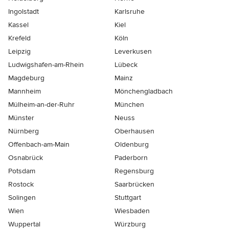
Ingolstadt
Karlsruhe
Kassel
Kiel
Krefeld
Köln
Leipzig
Leverkusen
Ludwigshafen-am-Rhein
Lübeck
Magdeburg
Mainz
Mannheim
Mönchen­gladbach
Mülheim-an-der-Ruhr
München
Münster
Neuss
Nürnberg
Oberhausen
Offenbach-am-Main
Oldenburg
Osnabrück
Paderborn
Potsdam
Regensburg
Rostock
Saarbrücken
Solingen
Stuttgart
Wien
Wiesbaden
Wuppertal
Würzburg