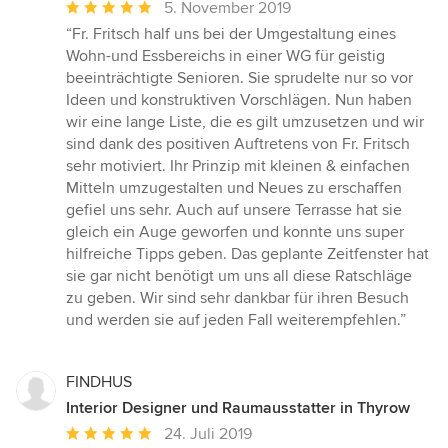
Durchschnittliche
5. November 2019
Bewertung:
“Fr. Fritsch half uns bei der Umgestaltung eines
5
Wohn-und Essbereichs in einer WG für geistig
von
beeinträchtigte Senioren. Sie sprudelte nur so vor
5
Ideen und konstruktiven Vorschlägen. Nun haben
Sternen
wir eine lange Liste, die es gilt umzusetzen und wir
sind dank des positiven Auftretens von Fr. Fritsch
sehr motiviert. Ihr Prinzip mit kleinen & einfachen
Mitteln umzugestalten und Neues zu erschaffen
gefiel uns sehr. Auch auf unsere Terrasse hat sie
gleich ein Auge geworfen und konnte uns super
hilfreiche Tipps geben. Das geplante Zeitfenster hat
sie gar nicht benötigt um uns all diese Ratschläge
zu geben. Wir sind sehr dankbar für ihren Besuch
und werden sie auf jeden Fall weiterempfehlen.”
FINDHUS
Interior Designer und Raumausstatter in Thyrow
Durchschnittliche
24. Juli 2019