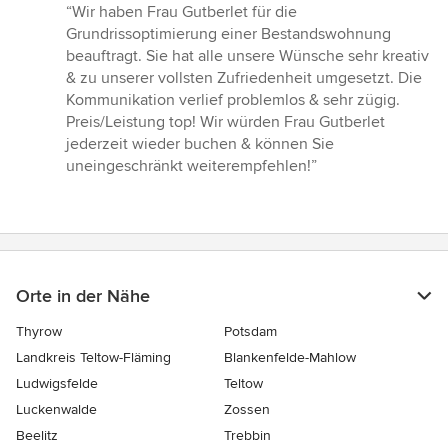
Bewertung:
“Wir haben Frau Gutberlet für die
5
Grundrissoptimierung einer Bestandswohnung
von
beauftragt. Sie hat alle unsere Wünsche sehr kreativ
5
& zu unserer vollsten Zufriedenheit umgesetzt. Die
Sternen
Kommunikation verlief problemlos & sehr zügig.
Preis/Leistung top! Wir würden Frau Gutberlet
jederzeit wieder buchen & können Sie
uneingeschränkt weiterempfehlen!”
Orte in der Nähe
Thyrow
Potsdam
Landkreis Teltow-Fläming
Blankenfelde-Mahlow
Ludwigsfelde
Teltow
Luckenwalde
Zossen
Beelitz
Trebbin