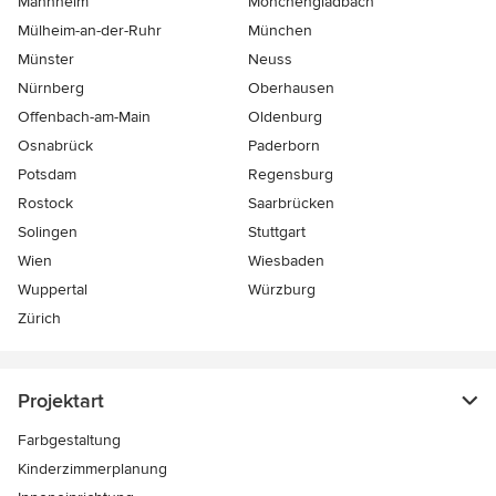
Mannheim
Mönchen­gladbach
Mülheim-an-der-Ruhr
München
Münster
Neuss
Nürnberg
Oberhausen
Offenbach-am-Main
Oldenburg
Osnabrück
Paderborn
Potsdam
Regensburg
Rostock
Saarbrücken
Solingen
Stuttgart
Wien
Wiesbaden
Wuppertal
Würzburg
Zürich
Projektart
Farbgestaltung
Kinderzimmerplanung