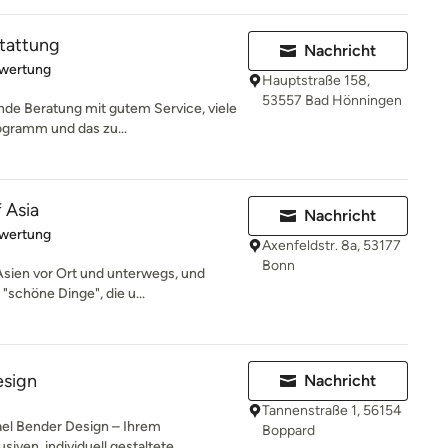
tattung
Nachricht
rtung: 5 von 5 Sternen
ewertung
Hauptstraße 158,
53557 Bad Hönningen
nde Beratung mit gutem Service, viele
gramm und das zu...
f Asia
Nachricht
rtung: 5 von 5 Sternen
ewertung
Axenfeldstr. 8a, 53177
Bonn
 Asien vor Ort und unterwegs, und
schöne Dinge", die u...
esign
Nachricht
Tannenstraße 1, 56154
ael Bender Design – Ihrem
Boppard
iven, individuell gestaltete...