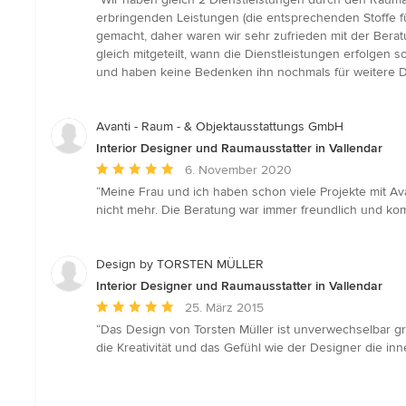
5
erbringenden Leistungen (die entsprechenden Stoffe f
von
gemacht, daher waren wir sehr zufrieden mit der Bera
5
gleich mitgeteilt, wann die Dienstleistungen erfolgen
Sternen
und haben keine Bedenken ihn nochmals für weitere D
Avanti - Raum - & Objektausstattungs GmbH
Interior Designer und Raumausstatter in Vallendar
Durchschnittliche
6. November 2020
Bewertung:
“Meine Frau und ich haben schon viele Projekte mit Ava
5
nicht mehr. Die Beratung war immer freundlich und kom
von
5
Sternen
Design by TORSTEN MÜLLER
Interior Designer und Raumausstatter in Vallendar
Durchschnittliche
25. März 2015
Bewertung:
“Das Design von Torsten Müller ist unverwechselbar gr
5
die Kreativität und das Gefühl wie der Designer die in
von
5
Sternen