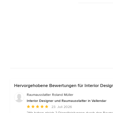
Hervorgehobene Bewertungen für Interior Design
Raumausstatter Roland Müller
Interior Designer und Raumausstatter in Vallendar
Durchschnittliche
23. Juli 2026
Bewertung:
“Wir haben gleich 2 Dienstleistungen durch den Raumau