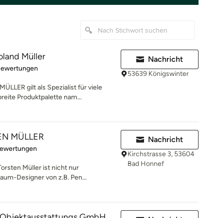
land Müller
Nachricht
rtung: 5 von 5 Sternen
Bewertungen
53639 Königswinter
R gilt als Spezialist für viele
reite Produktpalette nam...
TEN MÜLLER
Nachricht
rtung: 5 von 5 Sternen
Bewertungen
Kirchstrasse 3, 53604
Bad Honnef
orsten Müller ist nicht nur
um-Designer von z.B. Pen...
& Objektausstattungs GmbH