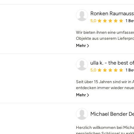
Ronken Raumauss
Durchschnittliche Bewe
5,0
1 B
Wir bieten ihnen eine umfasse
Objekte aus unserem Lieferpro
Mehr
ulla k. - the best o
Durchschnittliche Bewe
5,0
1 B
Seit über 15 Jahren sind wir in
entdecken immer wieder neue "
Mehr
Michael Bender D
Herzlich willkommen bei Mich
persönlichen Schlüssel zu exklus