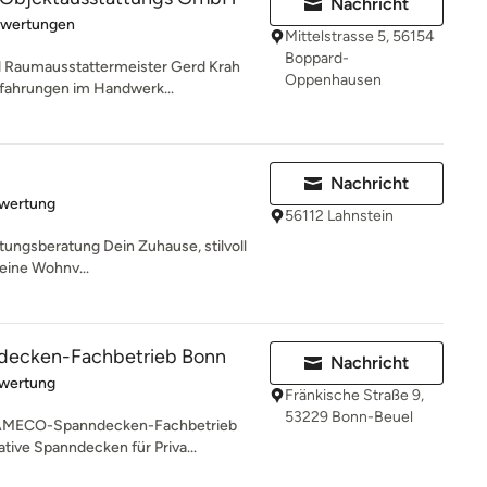
Nachricht
rtung: 5 von 5 Sternen
ewertungen
Mittelstrasse 5, 56154
Boppard-
d Raumausstattermeister Gerd Krah
Oppenhausen
rfahrungen im Handwerk...
Nachricht
rtung: 5 von 5 Sternen
ewertung
56112 Lahnstein
htungsberatung Dein Zuhause, stilvoll
deine Wohnv...
ecken-Fachbetrieb Bonn
Nachricht
rtung: 5 von 5 Sternen
ewertung
Fränkische Straße 9,
53229 Bonn-Beuel
LAMECO-Spanndecken-Fachbetrieb
tive Spanndecken für Priva...