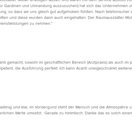
ür Gardinen und Umrandung auszusuchen) hat sich das Unternehmen viel
tung, so dass wir uns gleich gut aufgehoben fühlten. Nach telefonische
 sollten und diese wurden dann auch eingehalten. Der Raumausstatter Mül
ienstleistungen zu nehmen.”
nti gemacht, sowohl im geschäftlichen Bereich (Arztpraxis) als auch im 
petent, die Ausführung perfekt. Ich kann Acanti uneigeschränkt weitere
adlinig und klar, im Vordergund steht der Mensch und die Atmospähre um
nerlichen Werte umsetzt . Gerade zu himmlisch. Danke das es solch einen 