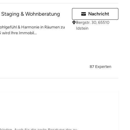
Staging & Wohnberatung
Nachricht
Bergstr. 30, 65510
ohlgefühl & Harmonie in Räumen zu
Idstein
ird Ihre Immobil...
87 Experten
rieden. Auch für die erste Beratung der zu