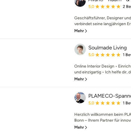
Durchschnittliche Bewe
5,0
2 B
Geschäftsführer, Designer un
verbindet seine langjährigen E
Mehr
Soulmade Living
Durchschnittliche Bewe
5,0
1 B
Online Interior Design • Einric
und einzigartig • Ich helfe dir, 
Mehr
PLAMECO-Spannd
Durchschnittliche Bewe
5,0
1 B
Herzlich willkommen beim P
Bonn – Ihrem Partner für innova
Mehr