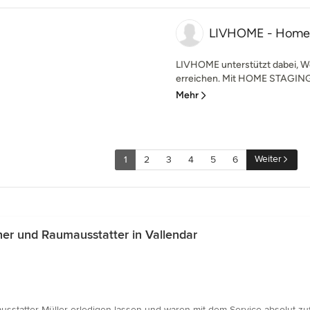
LIVHOME - Home 
LIVHOME unterstützt dabei, W
erreichen. Mit HOME STAGING w
Mehr
Weiter
1
2
3
4
5
6
er und Raumausstatter in Vallendar
sstatter Müller erledigen lassen und waren mit dem Service absolut zuf