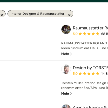
Interior Designer & Raumausstatter
Raumausstatter Ro
Durchschnittliche Bewe
5,0
68 
RAUMAUSSTATTER ROLAND MÜLLE
Ideen rund um das Haus. Eine b
Mehr
Design by TORS
Durchschnittliche Bewe
5,0
14 
Torsten Müller Interior Design T
renommierter Bad/SPA- und Ra
Mehr
Avanti - Raum - 