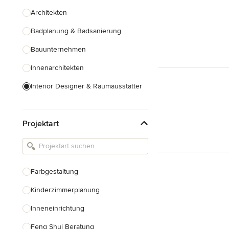
Architekten
Badplanung & Badsanierung
Bauunternehmen
Innenarchitekten
Interior Designer & Raumausstatter
Küchenplanung
Projektart
Landschaftsarchitekten
Armaturen & Sanitärbedarf
Beleuchtung
Farbgestaltung
Einbauschränke
Kinderzimmerplanung
Alle anzeigen
Inneneinrichtung
Feng Shui Beratung