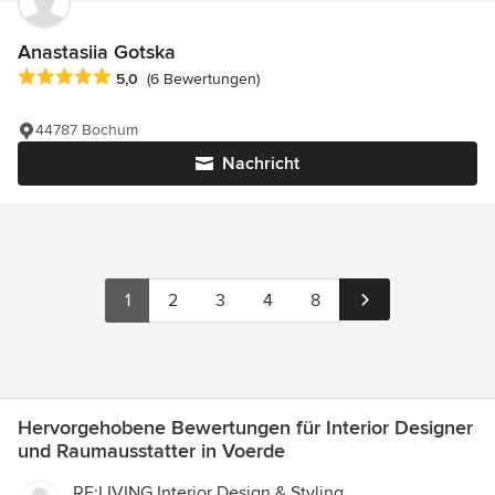
Anastasiia Gotska
Durchschnittliche Bewertung: 5 von 5 Sternen
5,0
(6 Bewertungen)
44787 Bochum
Nachricht
1
2
3
4
8
Hervorgehobene Bewertungen für Interior Designer
und Raumausstatter in Voerde
RE:LIVING Interior Design & Styling