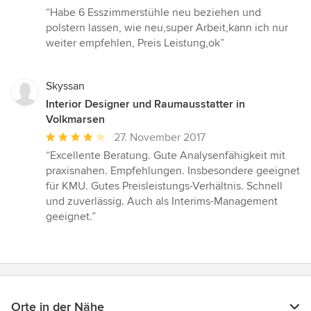
Bewertung:
“Habe 6 Esszimmerstühle neu beziehen und
5
polstern lassen, wie neu,super Arbeit,kann ich nur
von
weiter empfehlen, Preis Leistung,ok”
5
Sternen
Skyssan
Interior Designer und Raumausstatter in
Volkmarsen
Durchschnittliche
27. November 2017
Bewertung:
“Excellente Beratung. Gute Analysenfähigkeit mit
4
praxisnahen. Empfehlungen. Insbesondere geeignet
von
für KMU. Gutes Preisleistungs-Verhältnis. Schnell
5
und zuverlässig. Auch als Interims-Management
Sternen
geeignet.”
Orte in der Nähe