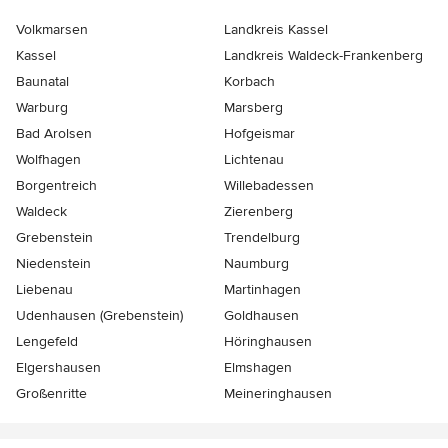
Volkmarsen
Landkreis Kassel
Kassel
Landkreis Waldeck-Frankenberg
Baunatal
Korbach
Warburg
Marsberg
Bad Arolsen
Hofgeismar
Wolfhagen
Lichtenau
Borgentreich
Willebadessen
Waldeck
Zierenberg
Grebenstein
Trendelburg
Niedenstein
Naumburg
Liebenau
Martinhagen
Udenhausen (Grebenstein)
Goldhausen
Lengefeld
Höringhausen
Elgershausen
Elmshagen
Großenritte
Meineringhausen