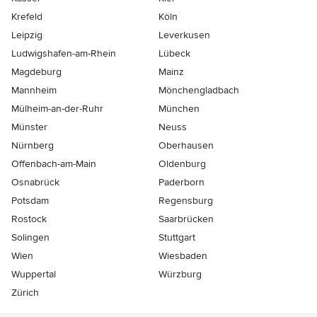
Krefeld
Köln
Leipzig
Leverkusen
Ludwigshafen-am-Rhein
Lübeck
Magdeburg
Mainz
Mannheim
Mönchen­gladbach
Mülheim-an-der-Ruhr
München
Münster
Neuss
Nürnberg
Oberhausen
Offenbach-am-Main
Oldenburg
Osnabrück
Paderborn
Potsdam
Regensburg
Rostock
Saarbrücken
Solingen
Stuttgart
Wien
Wiesbaden
Wuppertal
Würzburg
Zürich