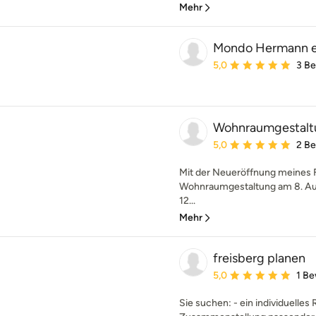
Mehr
Mondo Hermann e
Durchschnittliche Bewe
5,0
3 B
Wohnraumgestaltu
Durchschnittliche Bewe
5,0
2 B
Mit der Neueröffnung meines 
Wohnraumgestaltung am 8. Au
12...
Mehr
freisberg planen
Durchschnittliche Bewe
5,0
1 B
Sie suchen: - ein individuelle