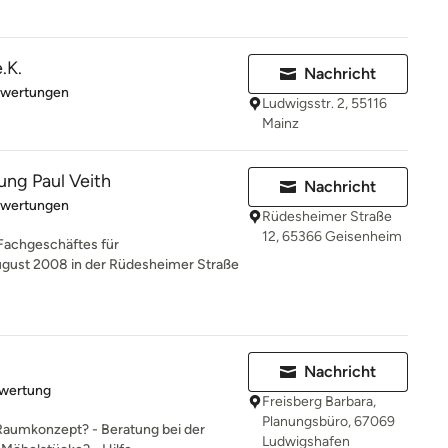
.K.
Nachricht
rtung: 5 von 5 Sternen
ewertungen
Ludwigsstr. 2, 55116
Mainz
ng Paul Veith
Nachricht
rtung: 5 von 5 Sternen
ewertungen
Rüdesheimer Straße
12, 65366 Geisenheim
Fachgeschäftes für
gust 2008 in der Rüdesheimer Straße
Nachricht
rtung: 5 von 5 Sternen
ewertung
Freisberg Barbara,
Planungsbüro, 67069
s Raumkonzept? - Beratung bei der
Ludwigshafen