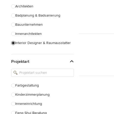
Architekten
Badplanung & Badsanierung
Bauunternehmen
Innenarchitekten
Interior Designer & Raumausstatter
Küchenplanung
Projektart
Landschaftsarchitekten
Armaturen & Sanitärbedarf
Beleuchtung
Farbgestaltung
Einbauschränke
Kinderzimmerplanung
Alle anzeigen
Inneneinrichtung
Feng Shui Beratung