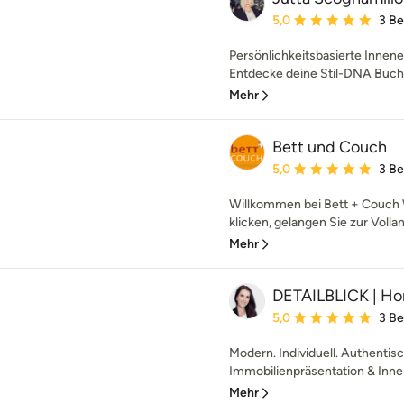
Durchschnittliche Bewe
5,0
3 B
Persönlichkeitsbasierte Innene
Entdecke deine Stil-DNA Buch
Mehr
Bett und Couch
Durchschnittliche Bewe
5,0
3 B
Willkommen bei Bett + Couch W
klicken, gelangen Sie zur Vollan
Mehr
DETAILBLICK | Hom
Durchschnittliche Bewe
5,0
3 B
Modern. Individuell. Authentisc
Immobilienpräsentation & Innen
Mehr