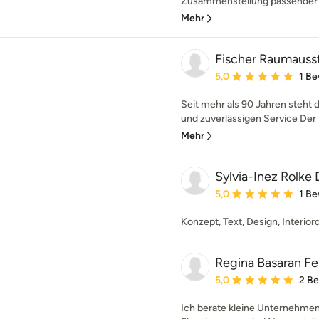
Zusammenstellung passender M
Mehr
Fischer Raumauss
Durchschnittliche Bewe
5,0
1 B
Seit mehr als 90 Jahren steht 
und zuverlässigen Service Der 
Mehr
Sylvia-Inez Rolke
Durchschnittliche Bewe
5,0
1 B
Konzept, Text, Design, Interio
Regina Basaran F
Durchschnittliche Bewe
5,0
2 B
Ich berate kleine Unternehmen