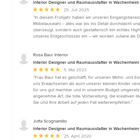
Interior Designer und Raumausstatter in Wachenheim
Durchschnittliche
25. Juli 2025
Bewertung:
“In diesem Frühjahr haben wir unseren Eingangsbereic
5
Möbelauswahl – alles war bis ins Detail durchdacht und
von
überzeugt, sondern auch gestalterisch ein echtes Highl
5
unseres Erdgeschosses ein – wir würden Juliane als D
Sternen
Rosa Baur Interior
Interior Designer und Raumausstatter in Wachenheim
Durchschnittliche
5. Mai 2023
Bewertung:
“Frau Baur hat es geschafft, für unseren Wohn- und 
5
uns Erwachsenen als auch unserer kleinen Kinder verei
von
für uns gut machbar und in unserem Budget umgesetzt
5
angenehme Art, die tolle Vorbereitung, die kreativen Id
Sternen
Sie und Ihre Arbeit auf jeden Fall weiterempfehlen.”
Jutta Scognamillo
Interior Designer und Raumausstatter in Wachenheim
Durchschnittliche
25. April 2020