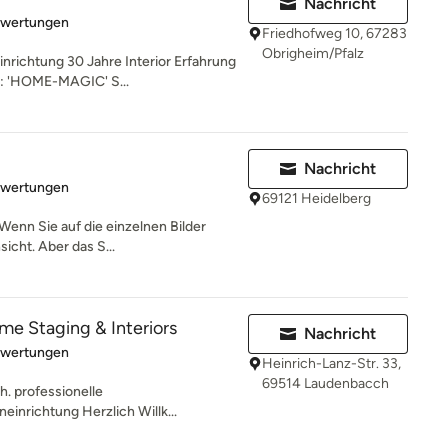
Nachricht
rtung: 5 von 5 Sternen
ewertungen
Friedhofweg 10, 67283
Obrigheim/Pfalz
inrichtung 30 Jahre Interior Erfahrung
: 'HOME-MAGIC' S...
Nachricht
rtung: 5 von 5 Sternen
ewertungen
69121 Heidelberg
enn Sie auf die einzelnen Bilder
sicht. Aber das S...
e Staging & Interiors
Nachricht
rtung: 5 von 5 Sternen
ewertungen
Heinrich-Lanz-Str. 33,
69514 Laudenbacch
h. professionelle
einrichtung Herzlich Willk...