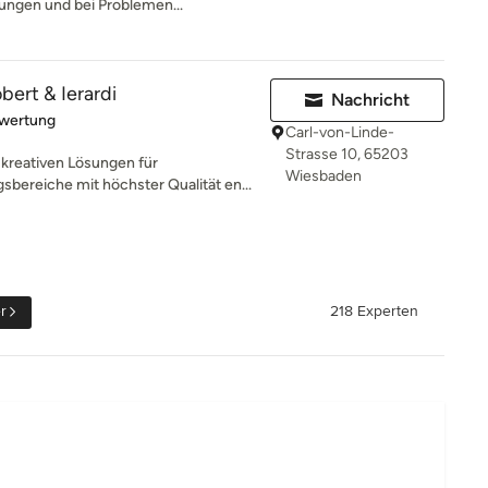
ungen und bei Problemen...
ert & Ierardi
Nachricht
rtung: 5 von 5 Sternen
ewertung
Carl-von-Linde-
Strasse 10, 65203
kreativen Lösungen für
Wiesbaden
bereiche mit höchster Qualität en...
r
218 Experten