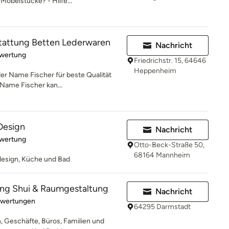
öbelstücke? - Hilfe...
tattung Betten Lederwaren
Nachricht
rtung: 5 von 5 Sternen
ewertung
Friedrichstr. 15, 64646
Heppenheim
der Name Fischer für beste Qualität
Name Fischer kan...
 Design
Nachricht
rtung: 5 von 5 Sternen
ewertung
Otto-Beck-Straße 50,
68164 Mannheim
rdesign, Küche und Bad
eng Shui & Raumgestaltung
Nachricht
rtung: 5 von 5 Sternen
ewertungen
64295 Darmstadt
, Geschäfte, Büros, Familien und