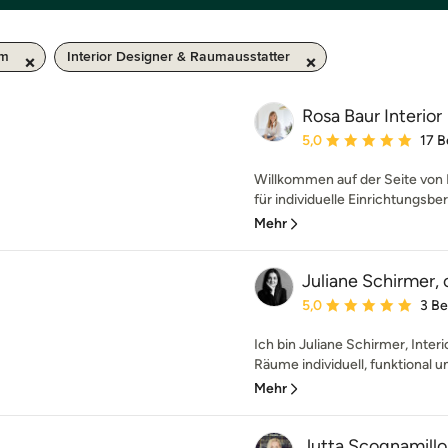
km
Interior Designer & Raumausstatter
Rosa Baur Interior
Durchschnittliche Bewe
5,0
17 
Willkommen auf der Seite von R
für individuelle Einrichtungsber
Mehr
Juliane Schirmer,
Durchschnittliche Bewe
5,0
3 B
Ich bin Juliane Schirmer, Inte
Räume individuell, funktional un
Mehr
Jutta Scognamillo