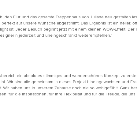
h, den Flur und das gesamte Treppenhaus von Juliane neu gestalten la
 perfekt auf unsere Wünsche abgestimmt. Das Ergebnis ist ein heller, off
ight ist. Jeder Besuch beginnt jetzt mit einem kleinen WOW-Effekt. Der 
esignerin jederzeit und uneingeschränkt weiterempfehlen.”
Essbereich ein absolutes stimmiges und wunderschönes Konzept zu erste
nt. Wir sind alle gemeinsam in dieses Projekt hineingewachsen und Frau
. Wir haben uns in unserem Zuhause noch nie so wohlgefühlt. Ganz her
een, für die Inspirationen, für Ihre Flexibilität und für die Freude, die 