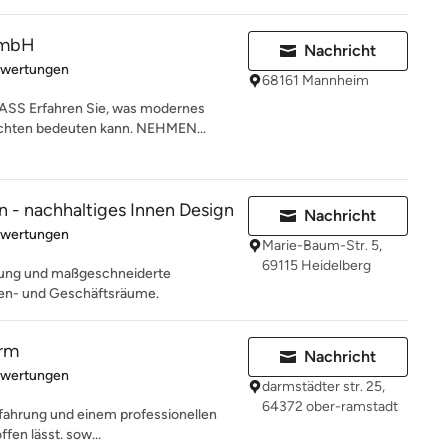
GmbH
Nachricht
rtung: 5 von 5 Sternen
ewertungen
68161 Mannheim
 Erfahren Sie, was modernes
ichten bedeuten kann. NEHMEN...
 - nachhaltiges Innen Design
Nachricht
rtung: 5 von 5 Sternen
ewertungen
Marie-Baum-Str. 5,
69115 Heidelberg
tung und maßgeschneiderte
ien- und Geschäftsräume.
orm
Nachricht
rtung: 5 von 5 Sternen
ewertungen
darmstädter str. 25,
64372 ober-ramstadt
erfahrung und einem professionellen
fen lässt. sow...