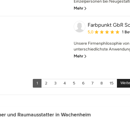
Einzelpersonen bei Neugestalt
Mehr
Farbpunkt GbR Sob
Durchschnittliche Bewe
5,0
1 B
Unsere Firmenphilosophie von 
unterschiedlichste Anwendungs
Mehr
Weite
1
2
3
4
5
6
7
8
15
ner und Raumausstatter in Wachenheim