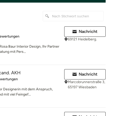
Nachricht
rtung: 5 von 5 Sternen
Bewertungen
69121 Heidelberg.
osa Baur Interior Design, Ihr Partner
atung mit Pers...
 cand. AKH
Nachricht
rtung: 5 von 5 Sternen
ewertungen
Marcobrunnerstraße 3,
65197 Wiesbaden
rior Designerin mit dem Anspruch,
d mit viel Feingef...