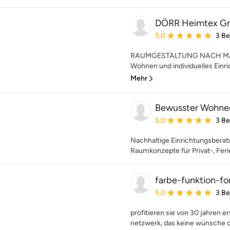
DÖRR Heimtex 
Durchschnittliche Bewe
5,0
3 B
RAUMGESTALTUNG NACH MASS
Wohnen und individuelles Einr
Mehr
Bewusster Wohnen
Durchschnittliche Bewe
5,0
3 B
Nachhaltige Einrichtungsbera
Raumkonzepte für Privat-, Fer
farbe-funktion-f
Durchschnittliche Bewe
5,0
3 B
profitieren sie von 30 jahren 
netzwerk, das keine wünsche of