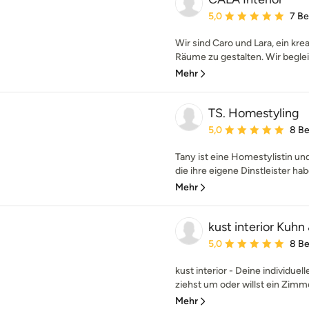
Durchschnittliche Bewe
5,0
7 B
Wir sind Caro und Lara, ein kre
Räume zu gestalten. Wir beglei
Mehr
TS. Homestyling
Durchschnittliche Bewe
5,0
8 B
Tany ist eine Homestylistin un
die ihre eigene Dinstleister habe
Mehr
kust interior Kuhn
Durchschnittliche Bewe
5,0
8 B
kust interior - Deine individue
ziehst um oder willst ein Zimm
Mehr