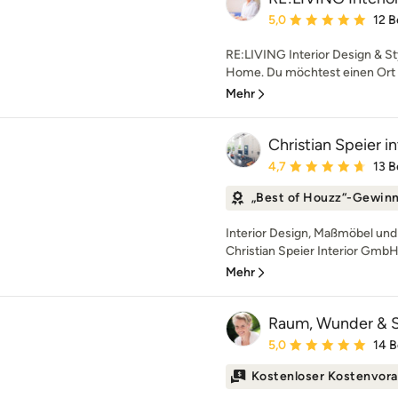
Durchschnittliche Bewe
5,0
12 
RE:LIVING Interior Design &
Home. Du möchtest einen Ort de
Mehr
Christian Speier 
Durchschnittliche Bewe
4,7
13 
„Best of Houzz“-Gewin
Interior Design, Maßmöbel und
Christian Speier Interior GmbH 
Mehr
Raum, Wunder & 
Durchschnittliche Bewe
5,0
14 
Kostenloser Kostenvora