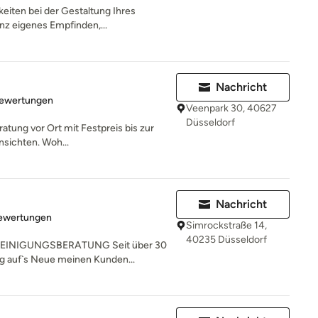
keiten bei der Gestaltung Ihres
nz eigenes Empfinden,...
Nachricht
rtung: 5 von 5 Sternen
Bewertungen
Veenpark 30, 40627
Düsseldorf
atung vor Ort mit Festpreis bis zur
sichten. Woh...
Nachricht
rtung: 5 von 5 Sternen
Bewertungen
Simrockstraße 14,
40235 Düsseldorf
INIGUNGSBERATUNG Seit über 30
ag auf`s Neue meinen Kunden...