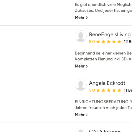
Es gibt unendlich viele Möglich
Zuhauses. Und jeder hat ein ga
Mehr
ReneEngelsLiving
Durchschnittliche Bewe
5,0
12 
Beginnend bei einer kleinen Ber
Kompletten Planung inkl. 3D-An
Mehr
Angela Eckrodt
Durchschnittliche Bewe
5,0
11 
EINRICHTUNGSBERATUNG RE
Jahren freue ich mich jeden T
Mehr
CALA Interior