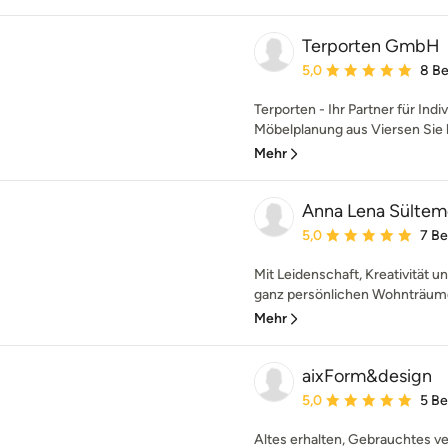
Terporten GmbH
Durchschnittliche Bewe
5,0
8 B
Terporten - Ihr Partner für Indi
Möbelplanung aus Viersen Sie h
Mehr
Anna Lena Sülteme
Durchschnittliche Bewe
5,0
7 B
Mit Leidenschaft, Kreativität un
ganz persönlichen Wohnträume
Mehr
aixForm&design
Durchschnittliche Bewe
5,0
5 B
Altes erhalten, Gebrauchtes v