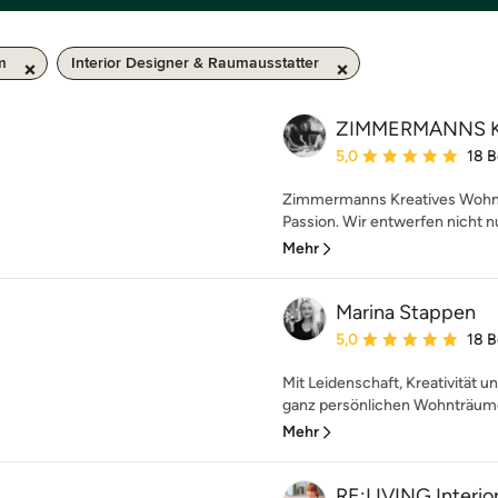
m
Interior Designer & Raumausstatter
ZIMMERMANNS Kr
Durchschnittliche Bewe
5,0
18 
Zimmermanns Kreatives Wohnen
Passion. Wir entwerfen nicht n
Mehr
Marina Stappen
Durchschnittliche Bewe
5,0
18 
Mit Leidenschaft, Kreativität un
ganz persönlichen Wohnträume
Mehr
RE:LIVING Interior