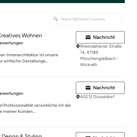
eatives Wohnen
Nachricht
rtung: 5 von 5 Sternen
Bewertungen
Rheindahlener Straße
14, 41189
 Innenarchitektur ist unsere
Mönchengladbach -
ur einfache Gestaltunge...
Wickrath
Nachricht
rtung: 5 von 5 Sternen
Bewertungen
40212 Düsseldorf
d Professionalität verwirkliche ich die
 meiner Kunden...
 Design & Styling