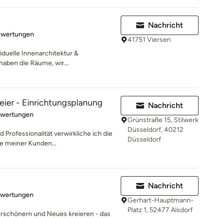
Nachricht
rtung: 5 von 5 Sternen
ewertungen
41751 Viersen
viduelle Innenarchitektur &
aben die Räume, wir...
ier - Einrichtungsplanung
Nachricht
rtung: 5 von 5 Sternen
ewertungen
Grünstraße 15, Stilwerk
Düsseldorf, 40212
d Professionalität verwirkliche ich die
Düsseldorf
 meiner Kunden...
Nachricht
rtung: 5 von 5 Sternen
ewertungen
Gerhart-Hauptmann-
Platz 1, 52477 Alsdorf
erschönern und Neues kreieren - das