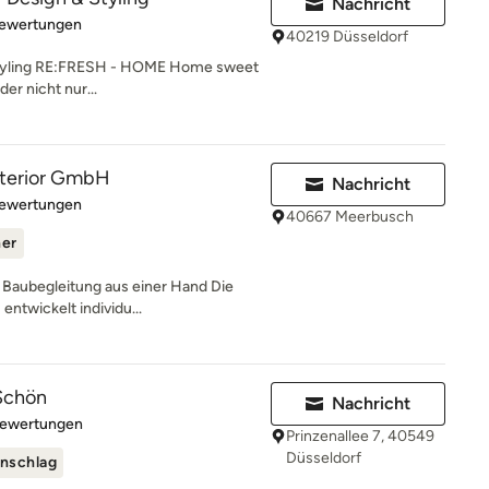
Nachricht
rtung: 5 von 5 Sternen
Bewertungen
40219 Düsseldorf
 Styling RE:FRESH - HOME Home sweet
r nicht nur...
interior GmbH
Nachricht
rtung: 4.7 von 5 Sternen
Bewertungen
40667 Meerbusch
ner
 Baubegleitung aus einer Hand Die
entwickelt individu...
Schön
Nachricht
rtung: 5 von 5 Sternen
Bewertungen
Prinzenallee 7, 40549
Düsseldorf
nschlag