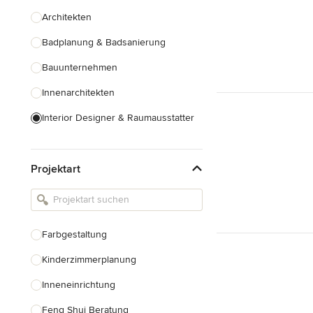
Architekten
Badplanung & Badsanierung
Bauunternehmen
Innenarchitekten
Interior Designer & Raumausstatter
Küchenplanung
Projektart
Landschaftsarchitekten
Armaturen & Sanitärbedarf
Beleuchtung
Farbgestaltung
Einbauschränke
Kinderzimmerplanung
Alle anzeigen
Inneneinrichtung
Feng Shui Beratung