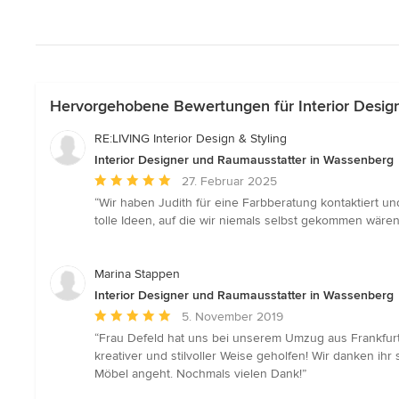
Hervorgehobene Bewertungen für Interior Desig
RE:LIVING Interior Design & Styling
Interior Designer und Raumausstatter in Wassenberg
Durchschnittliche
27. Februar 2025
Bewertung:
“Wir haben Judith für eine Farbberatung kontaktiert u
5
tolle Ideen, auf die wir niemals selbst gekommen wär
von
5
Sternen
Marina Stappen
Interior Designer und Raumausstatter in Wassenberg
Durchschnittliche
5. November 2019
Bewertung:
“Frau Defeld hat uns bei unserem Umzug aus Frankfur
5
kreativer und stilvoller Weise geholfen! Wir danken i
von
Möbel angeht. Nochmals vielen Dank!”
5