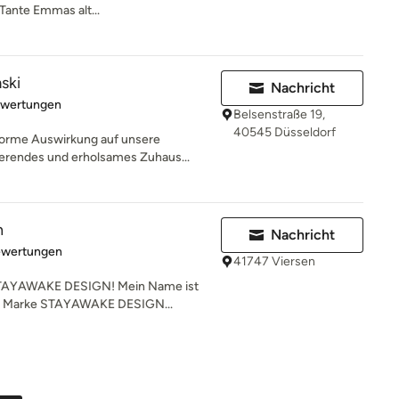
Tante Emmas alt...
ski
Nachricht
rtung: 5 von 5 Sternen
ewertungen
Belsenstraße 19,
40545 Düsseldorf
orme Auswirkung auf unsere
ierendes und erholsames Zuhaus...
n
Nachricht
rtung: 5 von 5 Sternen
ewertungen
41747 Viersen
 STAYAWAKE DESIGN! Mein Name ist
der Marke STAYAWAKE DESIGN...