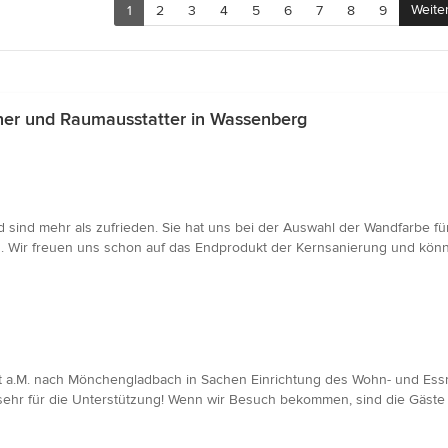
Weite
1
2
3
4
5
6
7
8
9
ner und Raumausstatter in Wassenberg
nd sind mehr als zufrieden. Sie hat uns bei der Auswahl der Wandfarbe f
en. Wir freuen uns schon auf das Endprodukt der Kernsanierung und kön
t a.M. nach Mönchengladbach in Sachen Einrichtung des Wohn- und Ess
hr sehr für die Unterstützung! Wenn wir Besuch bekommen, sind die Gäs