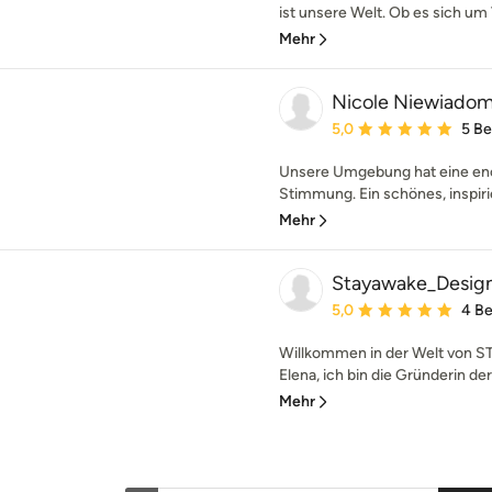
ist unsere Welt. Ob es sich um 
Mehr
Nicole Niewiadom
Durchschnittliche Bewe
5,0
5 B
Unsere Umgebung hat eine en
Stimmung. Ein schönes, inspir
Mehr
Stayawake_Desig
Durchschnittliche Bewe
5,0
4 B
Willkommen in der Welt von
Elena, ich bin die Gründerin 
Mehr