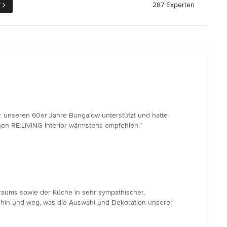
r
287 Experten
ür unseren 60er Jahre Bungalow unterstützt und hatte
nen RE:LIVING Interior wärmstens empfehlen.”
raums sowie der Küche in sehr sympathischer,
te hin und weg, was die Auswahl und Dekoration unserer