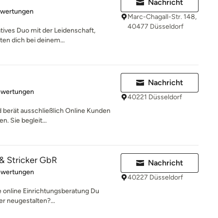
Nachricht
rtung: 5 von 5 Sternen
ewertungen
Marc-Chagall-Str. 148,
40477 Düsseldorf
atives Duo mit der Leidenschaft,
ten dich bei deinem...
Nachricht
rtung: 5 von 5 Sternen
ewertungen
40221 Düsseldorf
d berät ausschließlich Online Kunden
n. Sie begleit...
 & Stricker GbR
Nachricht
rtung: 5 von 5 Sternen
ewertungen
40227 Düsseldorf
lle online Einrichtungsberatung Du
er neugestalten?...