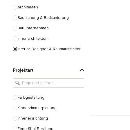
Architekten
Badplanung & Badsanierung
Bauunternehmen
Innenarchitekten
Interior Designer & Raumausstatter
Küchenplanung
Projektart
Landschaftsarchitekten
Armaturen & Sanitärbedarf
Beleuchtung
Farbgestaltung
Einbauschränke
Kinderzimmerplanung
Alle anzeigen
Inneneinrichtung
Feng Shui Beratung