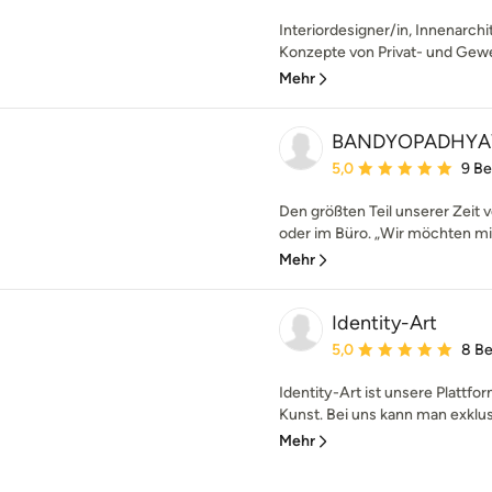
Interiordesigner/in, Innenarchit
Konzepte von Privat- und Gewe
Mehr
BANDYOPADHYAY 
Durchschnittliche Bewe
5,0
9 B
Den größten Teil unserer Zeit
oder im Büro. „Wir möchten mit
Mehr
Identity-Art
Durchschnittliche Bewe
5,0
8 B
Identity-Art ist unsere Plattfo
Kunst. Bei uns kann man exklusi
Mehr