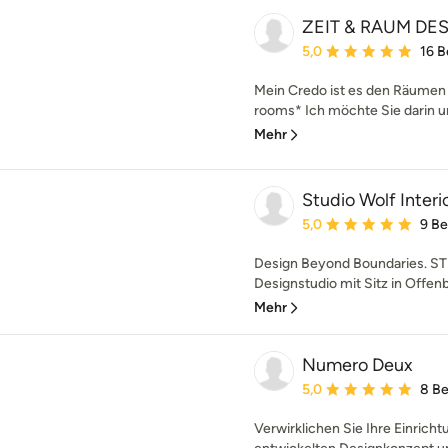
ZEIT & RAUM DE
Durchschnittliche Bewe
5,0
16 
Mein Credo ist es den Räumen 
rooms* Ich möchte Sie darin un
Mehr
Studio Wolf Inte
Durchschnittliche Bewe
5,0
9 B
Design Beyond Boundaries. STU
Designstudio mit Sitz in Offenb
Mehr
Numero Deux
Durchschnittliche Bewe
5,0
8 B
Verwirklichen Sie Ihre Einrich