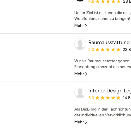
Durchschnittliche Bewe
4,8
28 
Unser Ziel ist es, Ihnen die d
Wohlfühlens näher zu bringen! D
Mehr
Raumausstattung
Durchschnittliche Bewe
5,0
22 
Wir als Raumausstatter geben
Einrichtungskonzept ein neues G
Mehr
Interior Design Le
Durchschnittliche Bewe
5,0
14 
Als Dipl.-Ing in der Fachrichtun
der individuellen Verwirklichun
Mehr