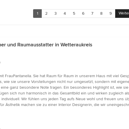
Weite
1
2
3
4
5
6
7
8
9
er und Raumausstatter in Wetteraukreis
s
mit FrauPantanella. Sie hat Raum für Raum in unserem Haus mit viel G
uns, wie sie unsere Vorstellungen nicht nur umgesetzt, sondern mit eige
 eine ganz besondere Note tragen. Ein besonderes Highlight ist, wie sie 
fügen sich nun harmonisch in das Gesamtbild ein und wirken zugleich als 
 individuell. Wir fühlen uns jeden Tag aufs Neue wohl und freuen uns üb
 für Ästhetik machen sie zu einer Interior Designerin, die wir uneingesc
s