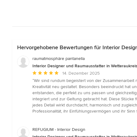
Hervorgehobene Bewertungen für Interior Design
raumatmosphäre pantanella
Interior Designer und Raumausstatter in Wetteraukrei
Durchschnittliche
14. Dezember 2025
Bewertung:
“Wir sind rundum begeistert von der Zusammenarbeit 
5
Kreativität neu gestaltet. Besonders beeindruckt hat 
von
entstanden, die perfekt zu uns passen und gleichzeitig
5
integriert und zur Geltung gebracht hat. Diese Stücke 
Sternen
jedes Detail wirkt durchdacht, harmonisch und zugleich
Professionalität, ihr Einfühlungsvermögen und ihr Sinn
REFUGIUM - Interior Design
Interior Designer und Raumausstatter in Wetteraukrei