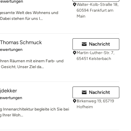
rtung: 4.8 von 5 Sternen
Bewertungen
Walter-Kolb-Straße 18,
60594 Frankfurt am
ie gesamte Welt des Wohnens und
Main
abei stehen für uns I...
 Thomas Schmuck
Nachricht
rtung: 5 von 5 Sternen
Bewertungen
Martin-Luther-Str. 7,
65451 Kelsterbach
 ihren Räumen mit einem Farb- und
esicht. Unser Ziel da...
ijdekker
Nachricht
rtung: 5 von 5 Sternen
Bewertungen
Birkenweg 19, 65719
Hofheim
g Innenarchitektur begleite ich Sie bei
g Ihrer Woh...