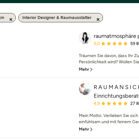
 km
Interior Designer & Raumausstatter
raumatmosphäre p
Durchschnittliche Bewe
5,0
59 
Träumen Sie davon, dass Ihr Z
Persönlichkeit wird? Wollen Sie
Mehr
R A U M A N S I C 
Einrichtungsbera
Durchschnittliche Bewe
4,9
27 
Mein Motto: Verlieben Sie sich 
einfühlsam und mit feinem Ges
Mehr