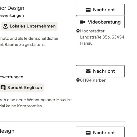
ior Design
Nachricht
rtung: 5 von 5 Sternen
Bewertungen
Videoberatung
Lokales Unternehmen
Hochstädter
Landstraße 35b, 63454
ütz und als leidenschaftlicher
Hanau
el, Räume zu gestalten...
Nachricht
rtung: 4.9 von 5 Sternen
Bewertungen
61184 Karben
Spricht Englisch
ch eine neue Wohnung oder Haus ist
Mal keine Kompromiss...
design
Nachricht