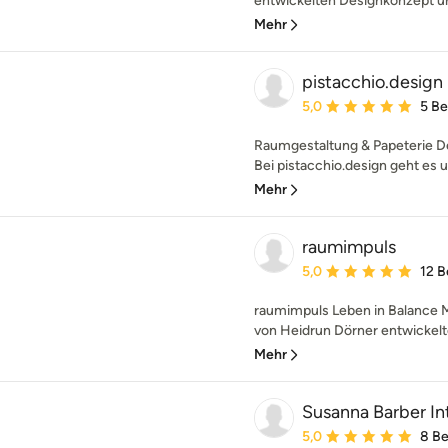
entwickelten Designkonzept und
Mehr
pistacchio.design
Durchschnittliche Bewe
5,0
5 B
Raumgestaltung & Papeterie De
Bei pistacchio.design geht es u
Mehr
raumimpuls
Durchschnittliche Bewe
5,0
12 
raumimpuls Leben in Balance M
von Heidrun Dörner entwickelte
Mehr
Susanna Barber In
Durchschnittliche Bewe
5,0
8 B