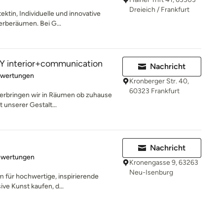
Dreieich / Frankfurt
ektin, Individuelle und innovative
rberäumen. Bei G...
interior+communication
Nachricht
rtung: 5 von 5 Sternen
ewertungen
Kronberger Str. 40,
60323 Frankfurt
 verbringen wir in Räumen ob zuhause
 unserer Gestalt...
Nachricht
rtung: 5 von 5 Sternen
ewertungen
Kronengasse 9, 63263
Neu-Isenburg
rm für hochwertige, inspirierende
ve Kunst kaufen, d...