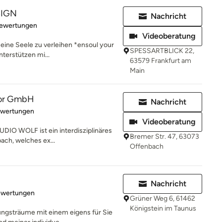
SIGN
Nachricht
rtung: 5 von 5 Sternen
Bewertungen
Videoberatung
eine Seele zu verleihen *ensoul your
SPESSARTBLICK 22,
terstützen mi...
63579 Frankfurt am
Main
rior GmbH
Nachricht
rtung: 5 von 5 Sternen
ewertungen
Videoberatung
DIO WOLF ist ein interdisziplinäres
Bremer Str. 47, 63073
ach, welches ex...
Offenbach
Nachricht
rtung: 5 von 5 Sternen
ewertungen
Grüner Weg 6, 61462
Königstein im Taunus
tungsträume mit einem eigens für Sie