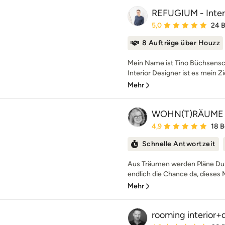
REFUGIUM - Inter
Durchschnittliche Bewe
5,0
24 
8 Aufträge über Houzz
Mein Name ist Tino Büchsensch
Interior Designer ist es mein Zi
Mehr
WOHN(T)RÄUME
Durchschnittliche Bewe
4,9
18 
Schnelle Antwortzeit
Aus Träumen werden Pläne Dur
endlich die Chance da, dieses 
Mehr
rooming interior+