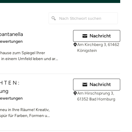
antanella
Nachricht
rtung: 5 von 5 Sternen
Bewertungen
Am Kirchberg 3, 61462
Königstein
uhause zum Spiegel Ihrer
 in einem Umfeld leben und ar...
H T E N :
Nachricht
tung
Am Hirschsprung 3,
rtung: 4.9 von 5 Sternen
Bewertungen
61352 Bad Homburg
neu in Ihre Räume! Kreativ,
pür für Farben, Formen u...