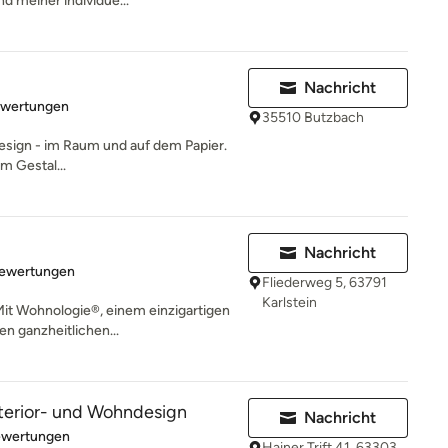
 meiner individue...
Nachricht
rtung: 5 von 5 Sternen
ewertungen
35510 Butzbach
sign - im Raum und auf dem Papier.
m Gestal...
Nachricht
rtung: 5 von 5 Sternen
Bewertungen
Fliederweg 5, 63791
Karlstein
it Wohnologie®, einem einzigartigen
n ganzheitlichen...
terior- und Wohndesign
Nachricht
rtung: 5 von 5 Sternen
ewertungen
Hainer Trift 41, 63303