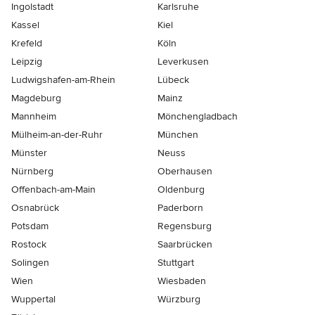
Ingolstadt
Karlsruhe
Kassel
Kiel
Krefeld
Köln
Leipzig
Leverkusen
Ludwigshafen-am-Rhein
Lübeck
Magdeburg
Mainz
Mannheim
Mönchen­gladbach
Mülheim-an-der-Ruhr
München
Münster
Neuss
Nürnberg
Oberhausen
Offenbach-am-Main
Oldenburg
Osnabrück
Paderborn
Potsdam
Regensburg
Rostock
Saarbrücken
Solingen
Stuttgart
Wien
Wiesbaden
Wuppertal
Würzburg