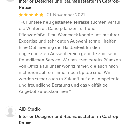
Interior Designer und Raumausstatter in Castrop-
Rauxel
Durchschnittliche
21. November 2021
Bewertung:
“Für unsere neu gestaltete Terrasse suchten wir für
5
die Winterzeit Dauerpflanzen für hohe
von
Pflanzgefäße. Frau Wammack konnte uns mit ihrer
5
Expertise und sehr guten Auswahl schnell helfen.
Sternen
Eine Optimierung der Haltbarkeit für den
ungeschützten Aussenbereich gehörte zum sehr
freundlichen Service. Wir besitzen bereits Pflanzen
von Officila für unser Wohnzimmer, die auch nach
mehreren Jahren immer noch tip top sind. Wir
werden sicher auch in Zukunft auf die kompetente
und freundliche Beratung und das vielfältige
Angebot zurückkommen.”
AID-Studio
Interior Designer und Raumausstatter in Castrop-
Rauxel