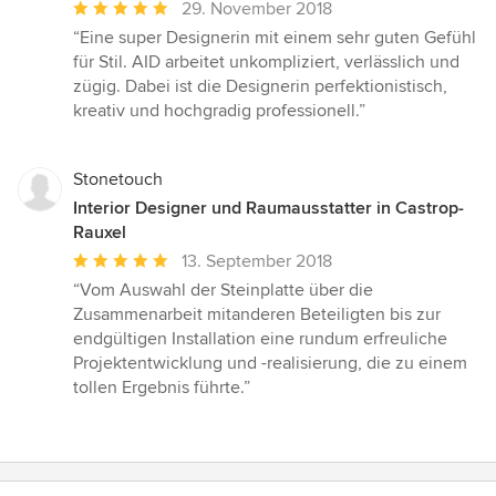
Durchschnittliche
29. November 2018
Bewertung:
“Eine super Designerin mit einem sehr guten Gefühl
5
für Stil. AID arbeitet unkompliziert, verlässlich und
von
zügig. Dabei ist die Designerin perfektionistisch,
5
kreativ und hochgradig professionell.”
Sternen
Stonetouch
Interior Designer und Raumausstatter in Castrop-
Rauxel
Durchschnittliche
13. September 2018
Bewertung:
“Vom Auswahl der Steinplatte über die
5
Zusammenarbeit mitanderen Beteiligten bis zur
von
endgültigen Installation eine rundum erfreuliche
5
Projektentwicklung und -realisierung, die zu einem
Sternen
tollen Ergebnis führte.”