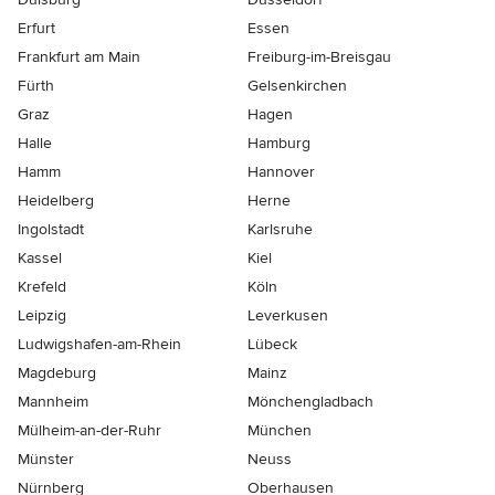
Erfurt
Essen
Frankfurt am Main
Freiburg-im-Breisgau
Fürth
Gelsenkirchen
Graz
Hagen
Halle
Hamburg
Hamm
Hannover
Heidelberg
Herne
Ingolstadt
Karlsruhe
Kassel
Kiel
Krefeld
Köln
Leipzig
Leverkusen
Ludwigshafen-am-Rhein
Lübeck
Magdeburg
Mainz
Mannheim
Mönchen­gladbach
Mülheim-an-der-Ruhr
München
Münster
Neuss
Nürnberg
Oberhausen