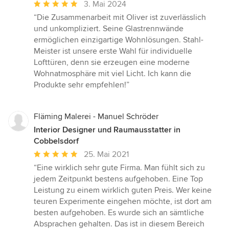
Durchschnittliche
3. Mai 2024
Bewertung:
“Die Zusammenarbeit mit Oliver ist zuverlässlich
5
und unkompliziert. Seine Glastrennwände
von
ermöglichen einzigartige Wohnlösungen. Stahl-
5
Meister ist unsere erste Wahl für individuelle
Sternen
Lofttüren, denn sie erzeugen eine moderne
Wohnatmosphäre mit viel Licht. Ich kann die
Produkte sehr empfehlen!”
Fläming Malerei - Manuel Schröder
Interior Designer und Raumausstatter in
Cobbelsdorf
Durchschnittliche
25. Mai 2021
Bewertung:
“Eine wirklich sehr gute Firma. Man fühlt sich zu
5
jedem Zeitpunkt bestens aufgehoben. Eine Top
von
Leistung zu einem wirklich guten Preis. Wer keine
5
teuren Experimente eingehen möchte, ist dort am
Sternen
besten aufgehoben. Es wurde sich an sämtliche
Absprachen gehalten. Das ist in diesem Bereich