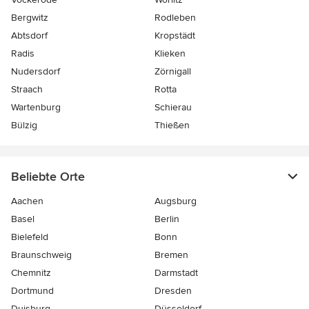
Bergwitz
Rodleben
Abtsdorf
Kropstädt
Radis
Klieken
Nudersdorf
Zörnigall
Straach
Rotta
Wartenburg
Schierau
Bülzig
Thießen
Beliebte Orte
Aachen
Augsburg
Basel
Berlin
Bielefeld
Bonn
Braunschweig
Bremen
Chemnitz
Darmstadt
Dortmund
Dresden
Duisburg
Düsseldorf