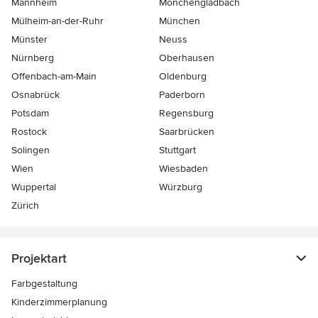
Mannheim
Mönchen­gladbach
Mülheim-an-der-Ruhr
München
Münster
Neuss
Nürnberg
Oberhausen
Offenbach-am-Main
Oldenburg
Osnabrück
Paderborn
Potsdam
Regensburg
Rostock
Saarbrücken
Solingen
Stuttgart
Wien
Wiesbaden
Wuppertal
Würzburg
Zürich
Projektart
Farbgestaltung
Kinderzimmerplanung