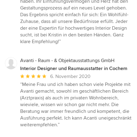
haben. Ihr Einfühlungsvermögen und Herz hat den
Gestaltungsprozess auf ein neues Level gehoben.
Das Ergebnis spricht einfach für sich: Ein Wohlfühl-
Zuhause, dass all unsere Bedürfnisse erfüllt. Jeder
der eine Expertin für hochwertiges Interior Design
sucht, ist bei Kristin in den besten Händen. Ganz
klare Empfehlung!”
Avanti - Raum - & Objektausstattungs GmbH
Interior Designer und Raumausstatter in Cochem
Durchschnittliche
6. November 2020
Bewertung:
“Meine Frau und ich haben schon viele Projekte mit
5
Avanti gemacht, sowohl im geschäftlichen Bereich
von
(Arztpraxis) als auch im privaten Wohnbereich,
5
wieviele, wissen wir schon gar nicht mehr. Die
Sternen
Beratung war immer freundlich und kompetent, die
Ausführung perfekt. Ich kann Acanti uneigeschränkt
weiterempfehlen.”