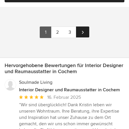
1
2
3
Hervorgehobene Bewertungen für Interior Designer
und Raumausstatter in Cochem
Soulmade Living
Interior Designer und Raumausstatter in Cochem
Durchschnittliche
16. Februar 2025
Bewertung:
“Wir sind überglücklich! Dank Kristin leben wir
5
unseren Wohntraum. Ihre Beratung, ihre Expertise
von
und Inspiration hat unser Zuhause zu dem Ort
5
gemacht, den wir uns schon immer gewünscht
Sternen