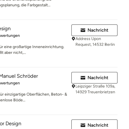
splanung, die Farbgestalt...
esign
Nachricht
rtung: 5 von 5 Sternen
ewertungen
Address Upon
Request, 14532 Berlin
ür eine großartige Inneneinrichtung.
t aber nicht,...
 Manuel Schröder
Nachricht
rtung: 5 von 5 Sternen
ewertungen
Leipziger Straße 109a,
14929 Treuenbrietzen
für einzigartige Oberflächen, Beton- &
enlose Böde...
ior Design
Nachricht