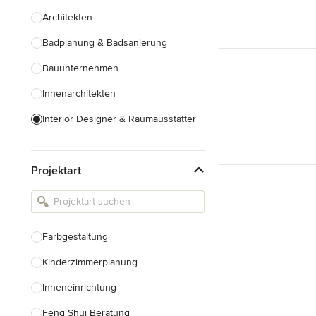
Architekten
Badplanung & Badsanierung
Bauunternehmen
Innenarchitekten
Interior Designer & Raumausstatter
Küchenplanung
Projektart
Landschaftsarchitekten
Armaturen & Sanitärbedarf
Beleuchtung
Farbgestaltung
Einbauschränke
Kinderzimmerplanung
Alle anzeigen
Inneneinrichtung
Feng Shui Beratung