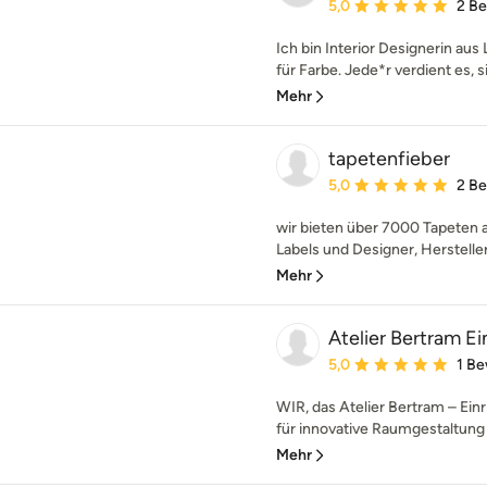
Durchschnittliche Bewe
5,0
2 B
Ich bin Interior Designerin aus
für Farbe. Jede*r verdient es, si
Mehr
tapetenfieber
Durchschnittliche Bewe
5,0
2 B
wir bieten über 7000 Tapeten a
Labels und Designer, Hersteller
Mehr
Atelier Bertram E
Durchschnittliche Bewe
5,0
1 B
WIR, das Atelier Bertram – Ein
für innovative Raumgestaltung u
Mehr