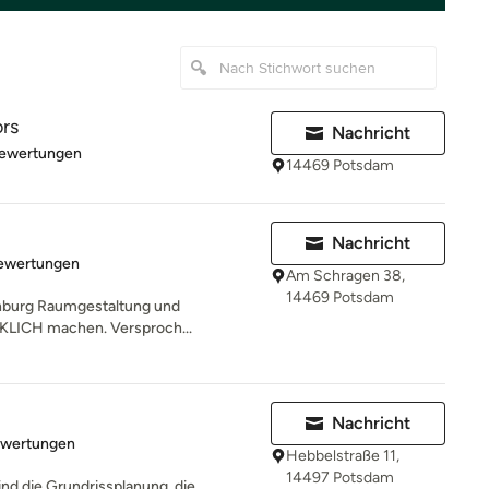
ors
Nachricht
rtung: 5 von 5 Sternen
Bewertungen
14469 Potsdam
Nachricht
rtung: 5 von 5 Sternen
Bewertungen
Am Schragen 38,
14469 Potsdam
enburg Raumgestaltung und
CKLICH machen. Versproch...
Nachricht
rtung: 5 von 5 Sternen
ewertungen
Hebbelstraße 11,
14497 Potsdam
nd die Grundrissplanung, die