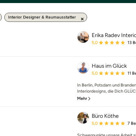
Interior Designer & Raumausstatter
Erika Radev Interi
Durchschnittliche Bewe
5,0
13 
Haus im Glück
Durchschnittliche Bewe
5,0
11 
In Berlin, Potsdam und Brand
Interiordesigns, die Dich GLÜ
Mehr
Büro Köthe
Durchschnittliche Bewe
5,0
7 B
Schwerpunkte unsere Arbeit si