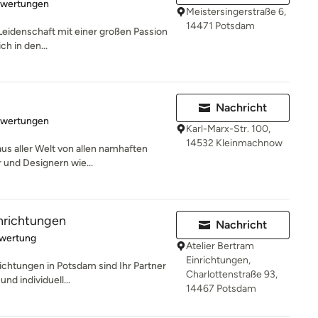
rtung: 5 von 5 Sternen
ewertungen
Meistersingerstraße 6,
14471 Potsdam
 Leidenschaft mit einer großen Passion
ch in den...
Nachricht
rtung: 5 von 5 Sternen
ewertungen
Karl-Marx-Str. 100,
14532 Kleinmachnow
us aller Welt von allen namhaften
 und Designern wie...
inrichtungen
Nachricht
rtung: 5 von 5 Sternen
ewertung
Atelier Bertram
Einrichtungen,
richtungen in Potsdam sind Ihr Partner
Charlottenstraße 93,
nd individuell...
14467 Potsdam