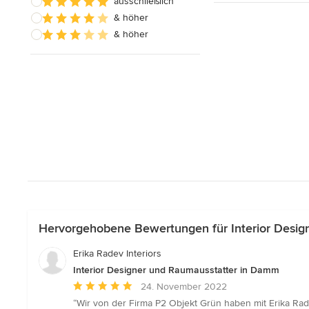
ausschließlich
& höher
& höher
Hervorgehobene Bewertungen für Interior Desi
Erika Radev Interiors
Interior Designer und Raumausstatter in Damm
Durchschnittliche
24. November 2022
Bewertung:
“Wir von der Firma P2 Objekt Grün haben mit Erika Rad