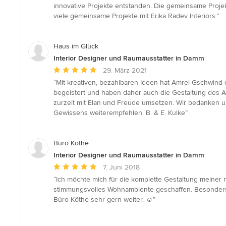
5
innovative Projekte entstanden. Die gemeinsame Proje
von
viele gemeinsame Projekte mit Erika Radev Interiors.”
5
Sternen
Haus im Glück
Interior Designer und Raumausstatter in Damm
Durchschnittliche
29. März 2021
Bewertung:
“Mit kreativen, bezahlbaren Ideen hat Amrei Gschwind
5
begeistert und haben daher auch die Gestaltung des Auß
von
zurzeit mit Elan und Freude umsetzen. Wir bedanken u
5
Gewissens weiterempfehlen. B. & E. Kulke”
Sternen
Büro Köthe
Interior Designer und Raumausstatter in Damm
Durchschnittliche
7. Juni 2018
Bewertung:
“Ich möchte mich für die komplette Gestaltung mei
5
stimmungsvolles Wohnambiente geschaffen. Besonders 
von
Büro Köthe sehr gern weiter. ☺️”
5
Sternen