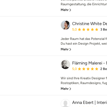
Raumgestaltung, die Einrichtung
Mehr
Christine White D
Durchschnittliche Bewe
5,0
3 B
Jeder Raum hat das Potenzial f
Du hast ein Design Projekt, weiß
Mehr
Fläming Malerei -
Durchschnittliche Bewe
5,0
2 B
Wir sind Ihre Kreativ Designer 
Rostoptiken, Raumdesigns, fug
Mehr
Anna Ebert | Inter