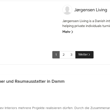
Jørgensen Living
Jørgensen Living is a Danish in
helping private individuals turnin
Mehr
Weiter
1
2
3
gner und Raumausstatter in Damm
ev Interiors mehrere Projekte realisieren dürfen. Durch die Zusammenar