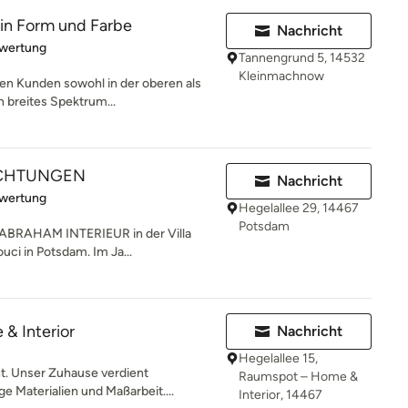
 in Form und Farbe
Nachricht
rtung: 5 von 5 Sternen
ewertung
Tannengrund 5, 14532
Kleinmachnow
ren Kunden sowohl in der oberen als
n breites Spektrum...
ICHTUNGEN
Nachricht
rtung: 5 von 5 Sternen
ewertung
Hegelallee 29, 14467
Potsdam
BRAHAM INTERIEUR in der Villa
ci in Potsdam. Im Ja...
& Interior
Nachricht
Hegelallee 15,
t. Unser Zuhause verdient
Raumspot – Home &
e Materialien und Maßarbeit....
Interior, 14467