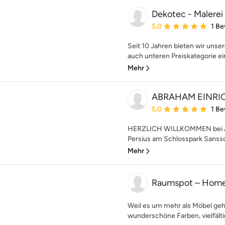
Dekotec - Malerei
Durchschnittliche Bewe
5,0
1 B
Seit 10 Jahren bieten wir unse
auch unteren Preiskategorie ei
Mehr
ABRAHAM EINR
Durchschnittliche Bewe
5,0
1 B
HERZLICH WILLKOMMEN bei A
Persius am Schlosspark Sanssou
Mehr
Raumspot – Home 
Weil es um mehr als Möbel geh
wunderschöne Farben, vielfältig