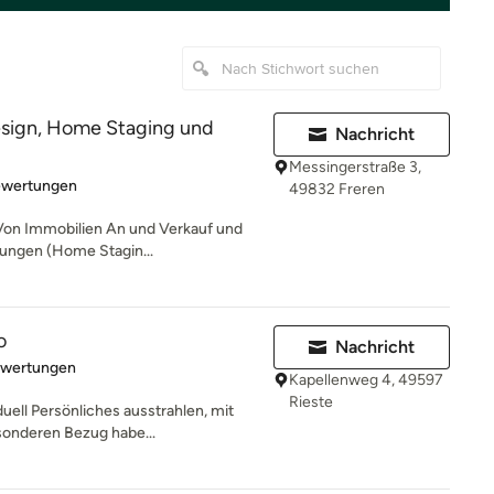
esign, Home Staging und
Nachricht
Messingerstraße 3,
rtung: 5 von 5 Sternen
ewertungen
49832 Freren
Von Immobilien An und Verkauf und
tungen (Home Stagin...
o
Nachricht
rtung: 5 von 5 Sternen
ewertungen
Kapellenweg 4, 49597
Rieste
uell Persönliches ausstrahlen, mit
sonderen Bezug habe...