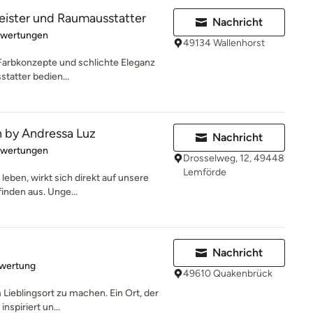
ister und Raumausstatter
Nachricht
rtung: 4.6 von 5 Sternen
ewertungen
49134 Wallenhorst
e Farbkonzepte und schlichte Eleganz
tatter bedien...
n by Andressa Luz
Nachricht
rtung: 5 von 5 Sternen
ewertungen
Drosselweg, 12, 49448
Lemförde
 leben, wirkt sich direkt auf unsere
nden aus. Unge...
Nachricht
rtung: 5 von 5 Sternen
ewertung
49610 Quakenbrück
 Lieblingsort zu machen. Ein Ort, der
nspiriert un...