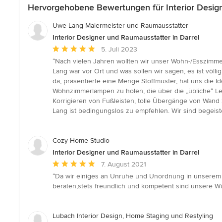
Hervorgehobene Bewertungen für Interior Design
Uwe Lang Malermeister und Raumausstatter
Interior Designer und Raumausstatter in Darrel
Durchschnittliche
5. Juli 2023
Bewertung:
“Nach vielen Jahren wollten wir unser Wohn-/Esszim
5
Lang war vor Ort und was sollen wir sagen, es ist völl
von
da, präsentierte eine Menge Stoffmuster, hat uns die Id
5
Wohnzimmerlampen zu holen, die über die „übliche“ Le
Sternen
Korrigieren von Fußleisten, tolle Übergänge von Wand z
Lang ist bedingungslos zu empfehlen. Wir sind begeiste
Cozy Home Studio
Interior Designer und Raumausstatter in Darrel
Durchschnittliche
7. August 2021
Bewertung:
“Da wir einiges an Unruhe und Unordnung in unserem 
5
beraten,stets freundlich und kompetent sind unsere Wü
von
5
Sternen
Lubach Interior Design, Home Staging und Restyling