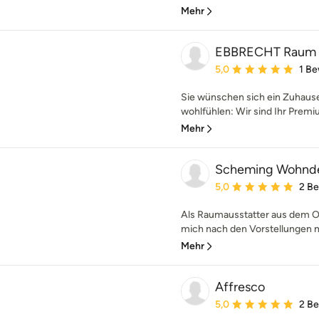
Mehr
EBBRECHT Raum 
Durchschnittliche Bewe
5,0
1 B
Sie wünschen sich ein Zuhause,
wohlfühlen: Wir sind Ihr Premiu
Mehr
Scheming Wohnd
Durchschnittliche Bewe
5,0
2 B
Als Raumausstatter aus dem Ol
mich nach den Vorstellungen m
Mehr
Affresco
Durchschnittliche Bewe
5,0
2 B