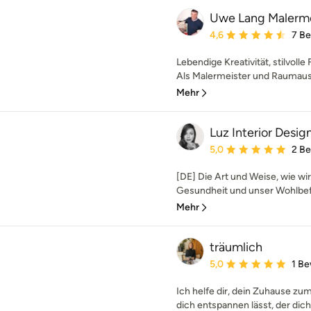
Uwe Lang Malerme
Durchschnittliche Bewe
4,6
7 B
Lebendige Kreativität, stilvoll
Als Malermeister und Raumauss
Mehr
Luz Interior Desig
Durchschnittliche Bewe
5,0
2 B
[DE] Die Art und Weise, wie wir
Gesundheit und unser Wohlbefi
Mehr
träumlich
Durchschnittliche Bewe
5,0
1 B
Ich helfe dir, dein Zuhause zum
dich entspannen lässt, der dich i