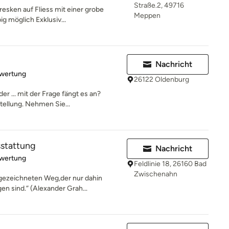
Straße.2, 49716
esken auf Fliess mit einer grobe
Meppen
g möglich Exklusiv...
Nachricht
rtung: 5 von 5 Sternen
ewertung
26122 Oldenburg
r ... mit der Frage fängt es an?
tellung. Nehmen Sie...
stattung
Nachricht
rtung: 5 von 5 Sternen
ewertung
Feldlinie 18, 26160 Bad
Zwischenahn
gezeichneten Weg,der nur dahin
en sind.“ (Alexander Grah...