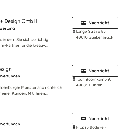
+ Design GmbH
Nachricht
rtung: 5 von 5 Sternen
ewertung
Lange Straße 55,
49610 Quakenbrück
 in dem Sie sich so richtig
m-Partner für die kreativ...
esign
Nachricht
rtung: 5 von 5 Sternen
ewertungen
Taun Boomkamp 9,
49685 Bühren
denburger Münsterland richte ich
einer Kunden. Mit Ihnen...
Nachricht
rtung: 5 von 5 Sternen
ewertungen
Propst-Bödeker-