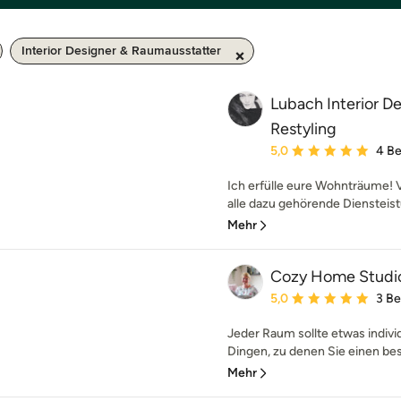
Interior Designer & Raumausstatter
Lubach Interior D
Restyling
Durchschnittliche Bewe
5,0
4 B
Ich erfülle eure Wohnträume! 
alle dazu gehörende Diensteis
Mehr
Cozy Home Studi
Durchschnittliche Bewe
5,0
3 B
Jeder Raum sollte etwas individ
Dingen, zu denen Sie einen be
Mehr