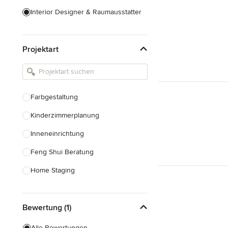
Interior Designer & Raumausstatter
Küchenplanung
Projektart
Landschaftsarchitekten
Armaturen & Sanitärbedarf
Beleuchtung
Farbgestaltung
Einbauschränke
Kinderzimmerplanung
Alle anzeigen
Inneneinrichtung
Feng Shui Beratung
Home Staging
Design-Beratung
Bewertung (1)
Alle anzeigen
Alle Bewertungen