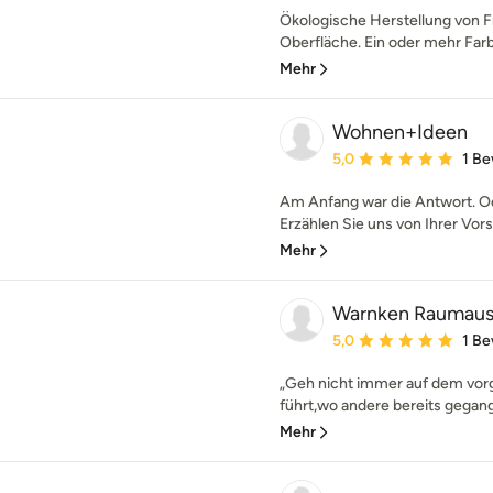
Ökologische Herstellung von Fr
Oberfläche. Ein oder mehr Farbi
Mehr
Wohnen+Ideen
Durchschnittliche Bewe
5,0
1 B
Am Anfang war die Antwort. Ode
Erzählen Sie uns von Ihrer Vors
Mehr
Warnken Raumaus
Durchschnittliche Bewe
5,0
1 B
„Geh nicht immer auf dem vor
führt,wo andere bereits gegang
Mehr