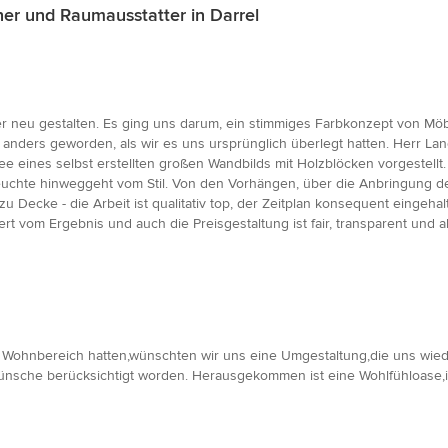
er und Raumausstatter in Darrel
mer neu gestalten. Es ging uns darum, ein stimmiges Farbkonzept von
ig anders geworden, als wir es uns ursprünglich überlegt hatten. Herr Lan
ee eines selbst erstellten großen Wandbilds mit Holzblöcken vorgestellt.
uchte hinweggeht vom Stil. Von den Vorhängen, über die Anbringung der
u Decke - die Arbeit ist qualitativ top, der Zeitplan konsequent eingeha
rt vom Ergebnis und auch die Preisgestaltung ist fair, transparent und
Wohnbereich hatten,wünschten wir uns eine Umgestaltung,die uns wiede
nsche berücksichtigt worden. Herausgekommen ist eine Wohlfühloase,in d