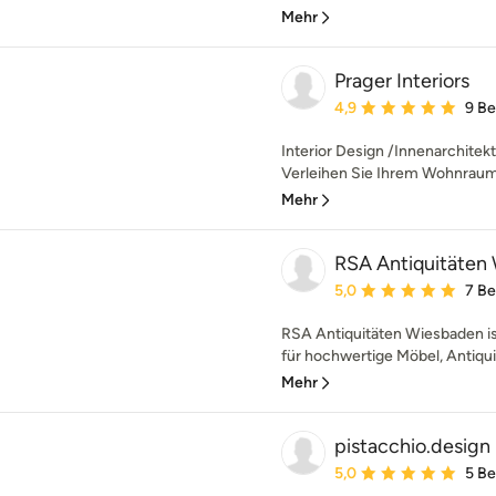
Mehr
Prager Interiors
Durchschnittliche Bewe
4,9
9 B
Interior Design /Innenarchitek
Verleihen Sie Ihrem Wohnraum
Mehr
RSA Antiquitäten
Durchschnittliche Bewe
5,0
7 B
RSA Antiquitäten Wiesbaden i
für hochwertige Möbel, Antiqui
Mehr
pistacchio.design
Durchschnittliche Bewe
5,0
5 B