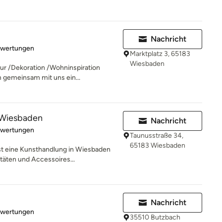
Nachricht
rtung: 4.9 von 5 Sternen
ewertungen
Marktplatz 3, 65183
Wiesbaden
tur /Dekoration /Wohninspiration
 gemeinsam mit uns ein...
 Wiesbaden
Nachricht
rtung: 5 von 5 Sternen
ewertungen
Taunusstraße 34,
65183 Wiesbaden
st eine Kunsthandlung in Wiesbaden
täten und Accessoires...
Nachricht
rtung: 5 von 5 Sternen
ewertungen
35510 Butzbach