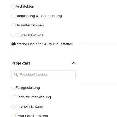
Architekten
Badplanung & Badsanierung
Bauunternehmen
Innenarchitekten
Interior Designer & Raumausstatter
Küchenplanung
Projektart
Landschaftsarchitekten
Armaturen & Sanitärbedarf
Beleuchtung
Farbgestaltung
Einbauschränke
Kinderzimmerplanung
Alle anzeigen
Inneneinrichtung
Feng Shui Beratung