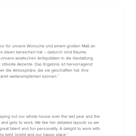
espür für unsere Wünsche und einem großen Maß an
nen Ideen bereichert hat – dadurch sind Räume
unsere asiatischen Antiquitäten in die Gestaltung
stilvolle Akzente. Das Ergebnis ist hervorragend:
er die Atmosphäre, die sie geschaffen hat. Ihre
hränkt weiterempfehlen können.”
 laying out our whole house over the last year and the
n and gets to work. We like her detailed layouts so we
reat talent and fun personality. A delight to work with.
o light, bright and our happy place.”