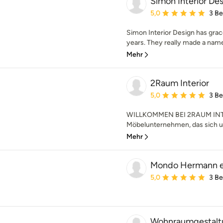
Simon Interior De
Durchschnittliche Bewe
5,0
3 B
Simon Interior Design has grace
years. They really made a name
Mehr
2Raum Interior
Durchschnittliche Bewe
5,0
3 B
WILLKOMMEN BEI 2RAUM INTER
Möbelunternehmen, das sich 
Mehr
Mondo Hermann e
Durchschnittliche Bewe
5,0
3 B
Wohnraumgestaltu