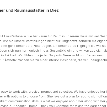
er und Raumausstatter in Diez
mit FrauPantanella. Sie hat Raum für Raum in unserem Haus mit viel G
uns, wie sie unsere Vorstellungen nicht nur umgesetzt, sondern mit eige
 eine ganz besondere Note tragen. Ein besonderes Highlight ist, wie sie 
fügen sich nun harmonisch in das Gesamtbild ein und wirken zugleich als 
 individuell. Wir fühlen uns jeden Tag aufs Neue wohl und freuen uns üb
 für Ästhetik machen sie zu einer Interior Designerin, die wir uneingesc
e’s easy to work with, precise, prompt and selective. We have enjoyed her
er with options to choose from. She lays out a plan for you to sign off o
cellent communication skills is what we enjoyed about her along with her g
oying our beautiful home! Thank you Christine for taking the dark decor t