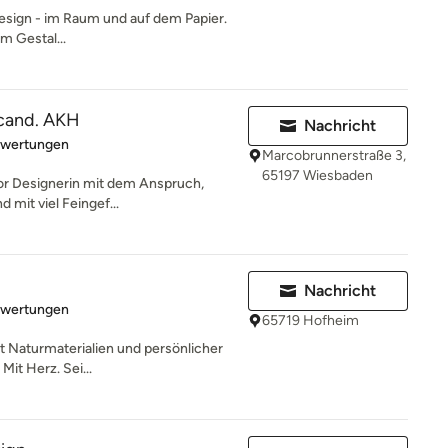
sign - im Raum und auf dem Papier.
m Gestal...
 cand. AKH
Nachricht
rtung: 5 von 5 Sternen
ewertungen
Marcobrunnerstraße 3,
65197 Wiesbaden
rior Designerin mit dem Anspruch,
d mit viel Feingef...
Nachricht
rtung: 5 von 5 Sternen
ewertungen
65719 Hofheim
 Naturmaterialien und persönlicher
 Mit Herz. Sei...