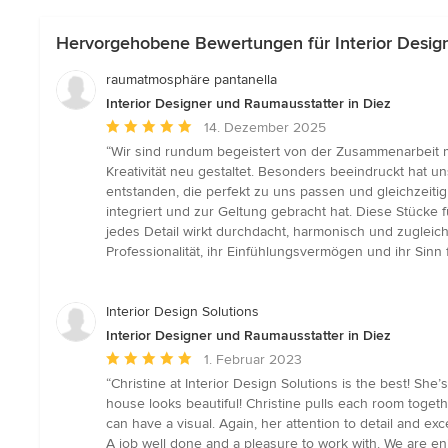
Hervorgehobene Bewertungen für Interior Design
raumatmosphäre pantanella
Interior Designer und Raumausstatter in Diez
Durchschnittliche
14. Dezember 2025
Bewertung:
“Wir sind rundum begeistert von der Zusammenarbeit 
5
Kreativität neu gestaltet. Besonders beeindruckt hat 
von
entstanden, die perfekt zu uns passen und gleichzeitig
5
integriert und zur Geltung gebracht hat. Diese Stücke 
Sternen
jedes Detail wirkt durchdacht, harmonisch und zugleich
Professionalität, ihr Einfühlungsvermögen und ihr Sinn
Interior Design Solutions
Interior Designer und Raumausstatter in Diez
Durchschnittliche
1. Februar 2023
Bewertung:
“Christine at Interior Design Solutions is the best! Sh
5
house looks beautiful! Christine pulls each room togeth
von
can have a visual. Again, her attention to detail and ex
5
A job well done and a pleasure to work with. We are enj