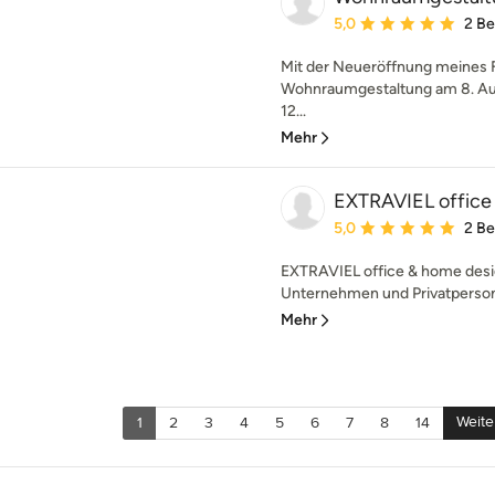
Durchschnittliche Bewe
5,0
2 B
Mit der Neueröffnung meines 
Wohnraumgestaltung am 8. Au
12...
Mehr
EXTRAVIEL office
Durchschnittliche Bewe
5,0
2 B
EXTRAVIEL office & home design
Unternehmen und Privatperson
Mehr
Weite
1
2
3
4
5
6
7
8
14