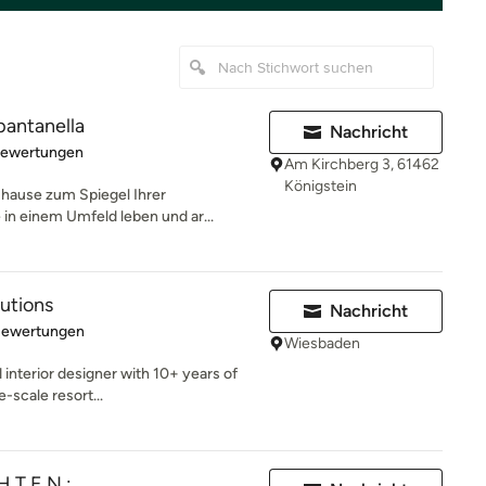
antanella
Nachricht
rtung: 5 von 5 Sternen
Bewertungen
Am Kirchberg 3, 61462
Königstein
uhause zum Spiegel Ihrer
 in einem Umfeld leben und ar...
lutions
Nachricht
rtung: 4.8 von 5 Sternen
Bewertungen
Wiesbaden
interior designer with 10+ years of
e-scale resort...
H T E N :