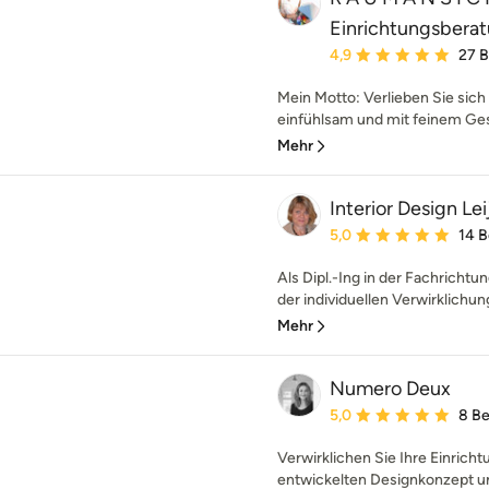
Einrichtungsbera
Durchschnittliche Bewe
4,9
27 
Mein Motto: Verlieben Sie sich 
einfühlsam und mit feinem Ges
Mehr
Interior Design Le
Durchschnittliche Bewe
5,0
14 
Als Dipl.-Ing in der Fachrichtun
der individuellen Verwirklichun
Mehr
Numero Deux
Durchschnittliche Bewe
5,0
8 B
Verwirklichen Sie Ihre Einrich
entwickelten Designkonzept und