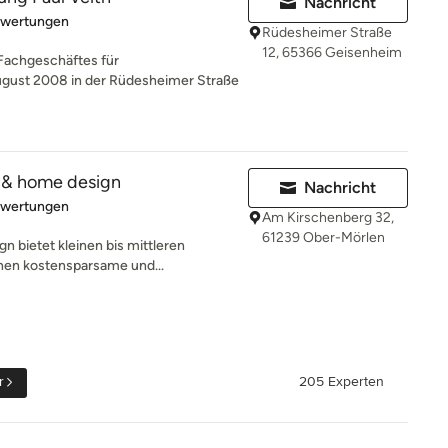
Nachricht
rtung: 5 von 5 Sternen
ewertungen
Rüdesheimer Straße
12, 65366 Geisenheim
Fachgeschäftes für
gust 2008 in der Rüdesheimer Straße
 & home design
Nachricht
rtung: 5 von 5 Sternen
ewertungen
Am Kirschenberg 32,
61239 Ober-Mörlen
 bietet kleinen bis mittleren
en kostensparsame und...
r
205 Experten