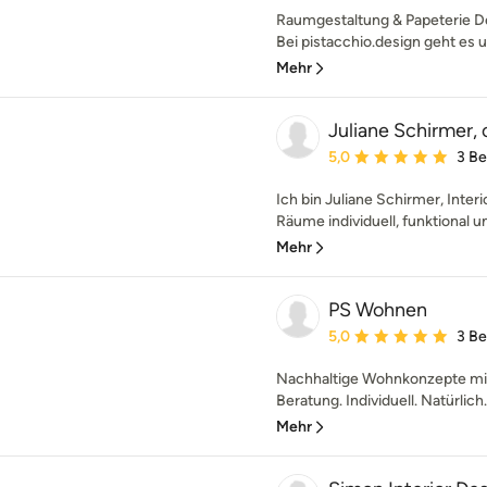
Raumgestaltung & Papeterie De
Bei pistacchio.design geht es u
Mehr
Juliane Schirmer,
Durchschnittliche Bewe
5,0
3 B
Ich bin Juliane Schirmer, Inte
Räume individuell, funktional un
Mehr
PS Wohnen
Durchschnittliche Bewe
5,0
3 B
Nachhaltige Wohnkonzepte mit
Beratung. Individuell. Natürlich.
Mehr