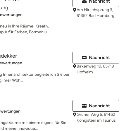
Nachricht
tung
Am Hirschsprung 3,
rtung: 4.9 von 5 Sternen
Bewertungen
61352 Bad Homburg
neu in Ihre Räume! Kreativ,
pür für Farben, Formen u...
ijdekker
Nachricht
rtung: 5 von 5 Sternen
Bewertungen
Birkenweg 19, 65719
Hofheim
g Innenarchitektur begleite ich Sie bei
g Ihrer Woh...
Nachricht
rtung: 5 von 5 Sternen
ewertungen
Grüner Weg 6, 61462
Königstein im Taunus
tungsträume mit einem eigens für Sie
 meiner individue...