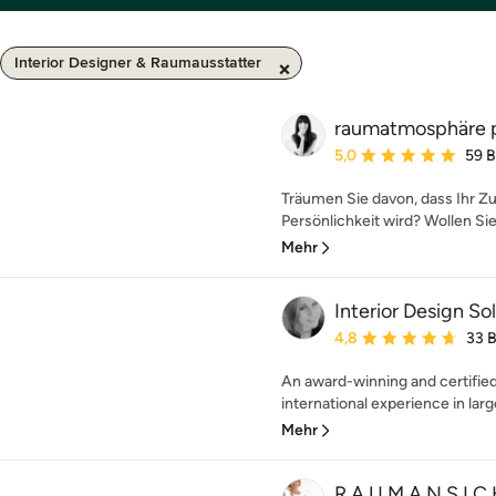
Interior Designer & Raumausstatter
raumatmosphäre p
Durchschnittliche Bewe
5,0
59 
Träumen Sie davon, dass Ihr Z
Persönlichkeit wird? Wollen Sie
Mehr
Interior Design So
Durchschnittliche Bewe
4,8
33 
An award-winning and certified 
international experience in larg
Mehr
R A U M A N S I C 