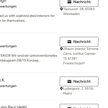
sign
Nachricht
rtung: 5 von 5 Sternen
ewertungen
Taunusstr. 28, 65183
Wiesbaden
d us with sophisticated interiors for
 for themselves...
Nachricht
rtung: 5 von 5 Sternen
ewertungen
2Raum Interior Simone
Gens, Institut Garnier
IOR Wir sind ein unkonventionelles
15, 61381
unbeugsam 08/15 Konzep...
Friedrichsdorf
.K.
Nachricht
rtung: 5 von 5 Sternen
ewertungen
Ludwigsstr. 2, 55116
Mainz
ng Paul Veith