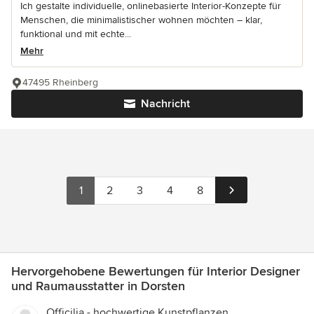
Ich gestalte individuelle, onlinebasierte Interior-Konzepte für
Menschen, die minimalistischer wohnen möchten – klar,
funktional und mit echte...
Mehr
47495 Rheinberg
Nachricht
1
2
3
4
8
Hervorgehobene Bewertungen für Interior Designer
und Raumausstatter in Dorsten
Officilia - hochwertige Kunstpflanzen