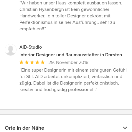
Bewertung:
“Wir haben unser Haus komplett ausbauen lassen.
5
Christian Hysenbergh ist kein gewöhnlicher
von
Handwerker.. ein toller Designer gekrönt mit
5
Perfektionismus in seiner Ausführung.. sehr zu
Sternen
empfehlen!!”
AID-Studio
Interior Designer und Raumausstatter in Dorsten
Durchschnittliche
29. November 2018
Bewertung:
“Eine super Designerin mit einem sehr guten Gefühl
5
für Stil. AID arbeitet unkompliziert, verlässlich und
von
zügig. Dabei ist die Designerin perfektionistisch,
5
kreativ und hochgradig professionell.”
Sternen
Orte in der Nähe