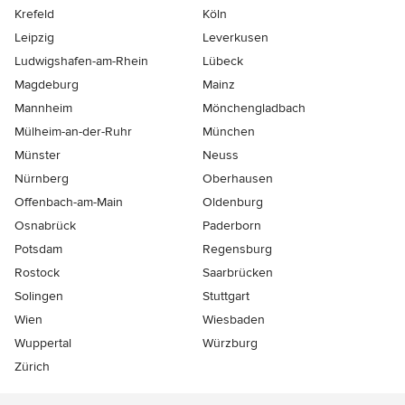
Krefeld
Köln
Leipzig
Leverkusen
Ludwigshafen-am-Rhein
Lübeck
Magdeburg
Mainz
Mannheim
Mönchen­gladbach
Mülheim-an-der-Ruhr
München
Münster
Neuss
Nürnberg
Oberhausen
Offenbach-am-Main
Oldenburg
Osnabrück
Paderborn
Potsdam
Regensburg
Rostock
Saarbrücken
Solingen
Stuttgart
Wien
Wiesbaden
Wuppertal
Würzburg
Zürich