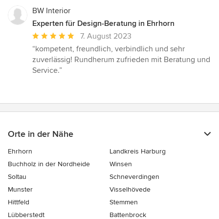
BW Interior
Experten für Design-Beratung in Ehrhorn
Durchschnittliche
7. August 2023
Bewertung:
“kompetent, freundlich, verbindlich und sehr
5
zuverlässig! Rundherum zufrieden mit Beratung und
von
Service.”
5
Sternen
Orte in der Nähe
Ehrhorn
Landkreis Harburg
Buchholz in der Nordheide
Winsen
Soltau
Schneverdingen
Munster
Visselhövede
Hittfeld
Stemmen
Lübberstedt
Battenbrock