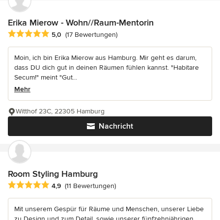
Erika Mierow - Wohn//Raum-Mentorin
Durchschnittliche Bewertung: 5 von 5 Sternen
5,0
(17 Bewertungen)
Moin, ich bin Erika Mierow aus Hamburg. Mir geht es darum,
dass DU dich gut in deinen Räumen fühlen kannst. "Habitare
Secum!" meint "Gut...
Mehr
Witthof 23C, 22305 Hamburg
Nachricht
Room Styling Hamburg
Durchschnittliche Bewertung: 4.9 von 5 Sternen
4,9
(11 Bewertungen)
Mit unserem Gespür für Räume und Menschen, unserer Liebe
zu Design und zum Detail, sowie unserer fünfzehnjährigen