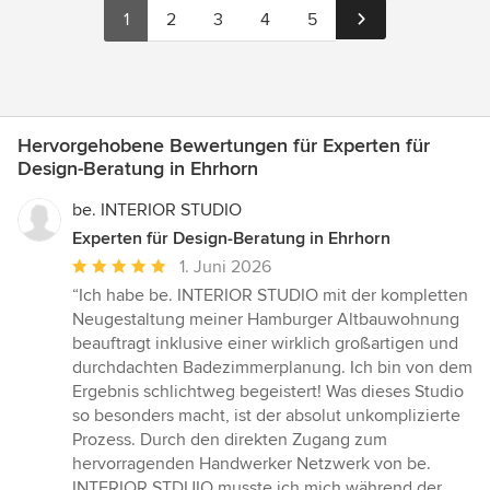
1
2
3
4
5
Hervorgehobene Bewertungen für Experten für
Design-Beratung in Ehrhorn
be. INTERIOR STUDIO
Experten für Design-Beratung in Ehrhorn
Durchschnittliche
1. Juni 2026
Bewertung:
“Ich habe be. INTERIOR STUDIO mit der kompletten
5
Neugestaltung meiner Hamburger Altbauwohnung
von
beauftragt inklusive einer wirklich großartigen und
5
durchdachten Badezimmerplanung. Ich bin von dem
Sternen
Ergebnis schlichtweg begeistert! Was dieses Studio
so besonders macht, ist der absolut unkomplizierte
Prozess. Durch den direkten Zugang zum
hervorragenden Handwerker Netzwerk von be.
INTERIOR STDUIO musste ich mich während der