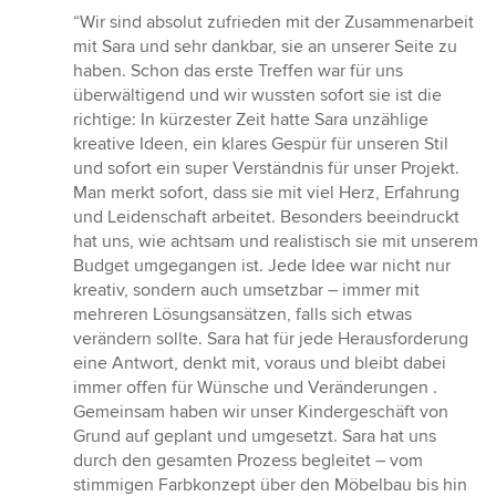
Bewertung:
“Wir sind absolut zufrieden mit der Zusammenarbeit
5
mit Sara und sehr dankbar, sie an unserer Seite zu
von
haben. Schon das erste Treffen war für uns
5
überwältigend und wir wussten sofort sie ist die
Sternen
richtige: In kürzester Zeit hatte Sara unzählige
kreative Ideen, ein klares Gespür für unseren Stil
und sofort ein super Verständnis für unser Projekt.
Man merkt sofort, dass sie mit viel Herz, Erfahrung
und Leidenschaft arbeitet. Besonders beeindruckt
hat uns, wie achtsam und realistisch sie mit unserem
Budget umgegangen ist. Jede Idee war nicht nur
kreativ, sondern auch umsetzbar – immer mit
mehreren Lösungsansätzen, falls sich etwas
verändern sollte. Sara hat für jede Herausforderung
eine Antwort, denkt mit, voraus und bleibt dabei
immer offen für Wünsche und Veränderungen .
Gemeinsam haben wir unser Kindergeschäft von
Grund auf geplant und umgesetzt. Sara hat uns
durch den gesamten Prozess begleitet – vom
stimmigen Farbkonzept über den Möbelbau bis hin