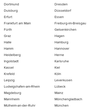
Dortmund
Dresden
Duisburg
Düsseldorf
Erfurt
Essen
Frankfurt am Main
Freiburg-im-Breisgau
Fürth
Gelsenkirchen
Graz
Hagen
Halle
Hamburg
Hamm
Hannover
Heidelberg
Herne
Ingolstadt
Karlsruhe
Kassel
Kiel
Krefeld
Köln
Leipzig
Leverkusen
Ludwigshafen-am-Rhein
Lübeck
Magdeburg
Mainz
Mannheim
Mönchen­gladbach
Mülheim-an-der-Ruhr
München