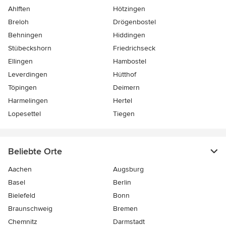
Ahlften
Hötzingen
Breloh
Drögenbostel
Behningen
Hiddingen
Stübeckshorn
Friedrichseck
Ellingen
Hambostel
Leverdingen
Hütthof
Töpingen
Deimern
Harmelingen
Hertel
Lopesettel
Tiegen
Beliebte Orte
Aachen
Augsburg
Basel
Berlin
Bielefeld
Bonn
Braunschweig
Bremen
Chemnitz
Darmstadt