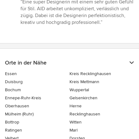
Bewertung:
“Eine super Designerin mit einem sehr guten Gefühl
5
für Stil. AID arbeitet unkompliziert, verlässlich und
von
zügig. Dabei ist die Designerin perfektionistisch,
5
kreativ und hochgradig professionell.”
Sternen
Orte in der Nähe
Essen
Kreis Recklinghausen
Duisburg
Kreis Mettmann
Bochum
Wuppertal
Ennepe-Ruhr-Kreis
Gelsenkirchen
Oberhausen
Herne
Mülheim (Ruhr)
Recklinghausen
Bottrop
Witten
Ratingen
Marl
Velbert
Dorsten