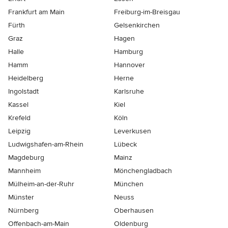
Frankfurt am Main
Freiburg-im-Breisgau
Fürth
Gelsenkirchen
Graz
Hagen
Halle
Hamburg
Hamm
Hannover
Heidelberg
Herne
Ingolstadt
Karlsruhe
Kassel
Kiel
Krefeld
Köln
Leipzig
Leverkusen
Ludwigshafen-am-Rhein
Lübeck
Magdeburg
Mainz
Mannheim
Mönchen­gladbach
Mülheim-an-der-Ruhr
München
Münster
Neuss
Nürnberg
Oberhausen
Offenbach-am-Main
Oldenburg