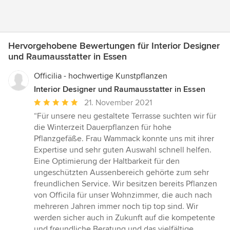
Hervorgehobene Bewertungen für Interior Designer
und Raumausstatter in Essen
Officilia - hochwertige Kunstpflanzen
Interior Designer und Raumausstatter in Essen
Durchschnittliche
21. November 2021
Bewertung:
“Für unsere neu gestaltete Terrasse suchten wir für
5
die Winterzeit Dauerpflanzen für hohe
von
Pflanzgefäße. Frau Wammack konnte uns mit ihrer
5
Expertise und sehr guten Auswahl schnell helfen.
Sternen
Eine Optimierung der Haltbarkeit für den
ungeschützten Aussenbereich gehörte zum sehr
freundlichen Service. Wir besitzen bereits Pflanzen
von Officila für unser Wohnzimmer, die auch nach
mehreren Jahren immer noch tip top sind. Wir
werden sicher auch in Zukunft auf die kompetente
und freundliche Beratung und das vielfältige