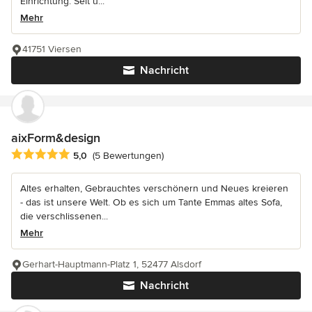
Einrichtung. Seit ü...
Mehr
41751 Viersen
Nachricht
aixForm&design
Durchschnittliche Bewertung: 5 von 5 Sternen
5,0
(5 Bewertungen)
Altes erhalten, Gebrauchtes verschönern und Neues kreieren
- das ist unsere Welt. Ob es sich um Tante Emmas altes Sofa,
die verschlissenen...
Mehr
Gerhart-Hauptmann-Platz 1, 52477 Alsdorf
Nachricht