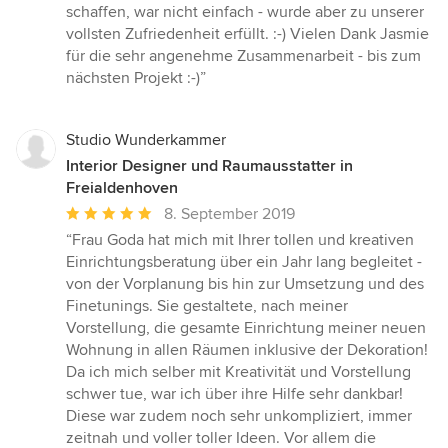
schaffen, war nicht einfach - wurde aber zu unserer
vollsten Zufriedenheit erfüllt. :-) Vielen Dank Jasmie
für die sehr angenehme Zusammenarbeit - bis zum
nächsten Projekt :-)”
Studio Wunderkammer
Interior Designer und Raumausstatter in
Freialdenhoven
Durchschnittliche
8. September 2019
Bewertung:
“Frau Goda hat mich mit Ihrer tollen und kreativen
5
Einrichtungsberatung über ein Jahr lang begleitet -
von
von der Vorplanung bis hin zur Umsetzung und des
5
Finetunings. Sie gestaltete, nach meiner
Sternen
Vorstellung, die gesamte Einrichtung meiner neuen
Wohnung in allen Räumen inklusive der Dekoration!
Da ich mich selber mit Kreativität und Vorstellung
schwer tue, war ich über ihre Hilfe sehr dankbar!
Diese war zudem noch sehr unkompliziert, immer
zeitnah und voller toller Ideen. Vor allem die