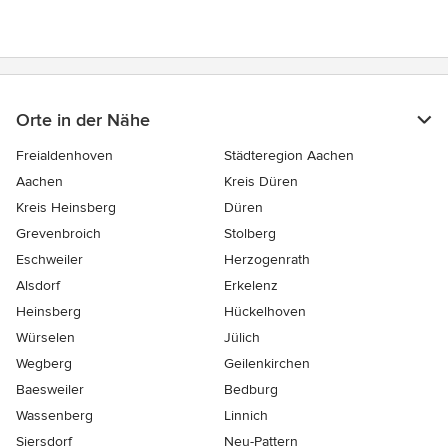
Sternen
Orte in der Nähe
Freialdenhoven
Städteregion Aachen
Aachen
Kreis Düren
Kreis Heinsberg
Düren
Grevenbroich
Stolberg
Eschweiler
Herzogenrath
Alsdorf
Erkelenz
Heinsberg
Hückelhoven
Würselen
Jülich
Wegberg
Geilenkirchen
Baesweiler
Bedburg
Wassenberg
Linnich
Siersdorf
Neu-Pattern