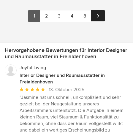
1
2
3
4
8
Hervorgehobene Bewertungen für Interior Designer
und Raumausstatter in Freialdenhoven
Joyful Living
Interior Designer und Raumausstatter in
Freialdenhoven
Durchschnittliche
13. Oktober 2025
Bewertung:
“Jasmine hat uns schnell, unkompliziert und sehr
5
gezielt bei der Neugestaltung unseres
von
Arbeitszimmers unterstützt. Die Aufgabe in einem
5
kleinen Raum, viel Stauraum & Funktionalität zu
Sternen
bekommen, ohne dass der Raum vollgestellt wirkt
und dabei ein wertiges Erscheinungsbild zu