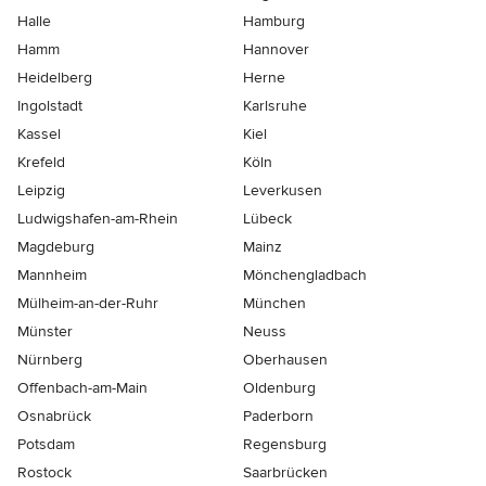
Halle
Hamburg
Hamm
Hannover
Heidelberg
Herne
Ingolstadt
Karlsruhe
Kassel
Kiel
Krefeld
Köln
Leipzig
Leverkusen
Ludwigshafen-am-Rhein
Lübeck
Magdeburg
Mainz
Mannheim
Mönchen­gladbach
Mülheim-an-der-Ruhr
München
Münster
Neuss
Nürnberg
Oberhausen
Offenbach-am-Main
Oldenburg
Osnabrück
Paderborn
Potsdam
Regensburg
Rostock
Saarbrücken