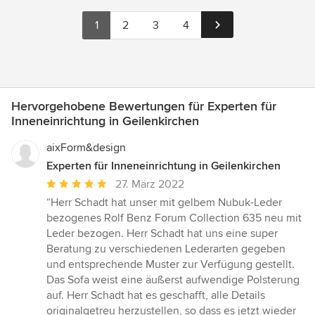
1
2
3
4
Hervorgehobene Bewertungen für Experten für
Inneneinrichtung in Geilenkirchen
aixForm&design
Experten für Inneneinrichtung in Geilenkirchen
Durchschnittliche
27. März 2022
Bewertung:
“Herr Schadt hat unser mit gelbem Nubuk-Leder
5
bezogenes Rolf Benz Forum Collection 635 neu mit
von
Leder bezogen. Herr Schadt hat uns eine super
5
Beratung zu verschiedenen Lederarten gegeben
Sternen
und entsprechende Muster zur Verfügung gestellt.
Das Sofa weist eine äußerst aufwendige Polsterung
auf. Herr Schadt hat es geschafft, alle Details
originalgetreu herzustellen, so dass es jetzt wieder