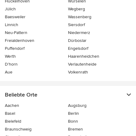
Hückelhoven
Würselen
Jülich
Wegberg
Baesweiler
Wassenberg
Linnich
Siersdorf
Neu-Pattern
Niedermerz
Freialdenhoven
Dürboslar
Puffendorf
Engelsdorf
Werth
Haarenheidchen
D’horn
Verlautenheide
Aue
Volkenrath
Beliebte Orte
Aachen
Augsburg
Basel
Berlin
Bielefeld
Bonn
Braunschweig
Bremen