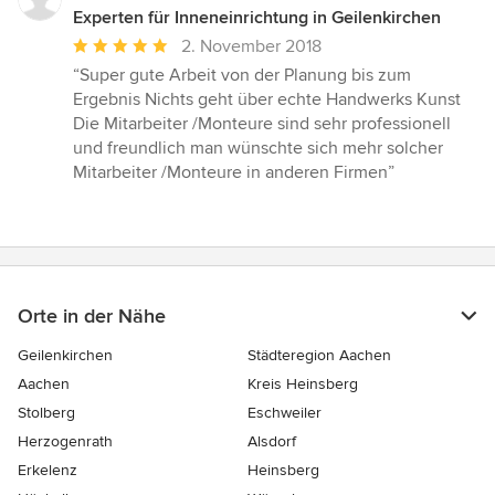
Experten für Inneneinrichtung in Geilenkirchen
Durchschnittliche
2. November 2018
Bewertung:
“Super gute Arbeit von der Planung bis zum
5
Ergebnis Nichts geht über echte Handwerks Kunst
von
Die Mitarbeiter /Monteure sind sehr professionell
5
und freundlich man wünschte sich mehr solcher
Sternen
Mitarbeiter /Monteure in anderen Firmen”
Orte in der Nähe
Geilenkirchen
Städteregion Aachen
Aachen
Kreis Heinsberg
Stolberg
Eschweiler
Herzogenrath
Alsdorf
Erkelenz
Heinsberg