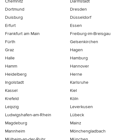
Chemnitz
Darmstadt
Dortmund
Dresden
Duisburg
Düsseldorf
Erfurt
Essen
Frankfurt am Main
Freiburg-im-Breisgau
Fürth
Gelsenkirchen
Graz
Hagen
Halle
Hamburg
Hamm
Hannover
Heidelberg
Herne
Ingolstadt
Karlsruhe
Kassel
Kiel
Krefeld
Köln
Leipzig
Leverkusen
Ludwigshafen-am-Rhein
Lübeck
Magdeburg
Mainz
Mannheim
Mönchen­gladbach
Mülheim-an-der-Ruhr
München