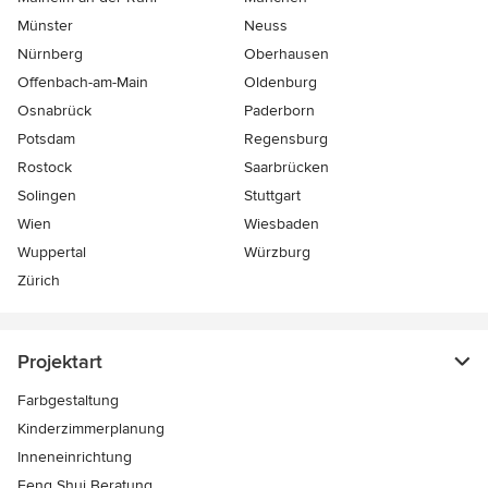
Münster
Neuss
Nürnberg
Oberhausen
Offenbach-am-Main
Oldenburg
Osnabrück
Paderborn
Potsdam
Regensburg
Rostock
Saarbrücken
Solingen
Stuttgart
Wien
Wiesbaden
Wuppertal
Würzburg
Zürich
Projektart
Farbgestaltung
Kinderzimmerplanung
Inneneinrichtung
Feng Shui Beratung