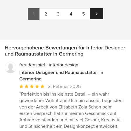
1
2
3
4
5
Hervorgehobene Bewertungen für Interior Designer
und Raumausstatter in Germering
freudenspiel - interior design
Interior Designer und Raumausstatter in
Germering
Durchschnittliche
3. Februar 2025
Bewertung:
“Perfektion bis ins kleinste Detail – ein wahr
5
gewordener Wohntraum! Ich bin absolut begeistert
von
von der Arbeit von Elisabeth Zola Schon beim
5
ersten Gespräch hat sie meinen Geschmack auf
Sternen
Anhieb verstanden und mit viel Gespür, Kreativität
und Stilsicherheit ein Designkonzept entwickelt,