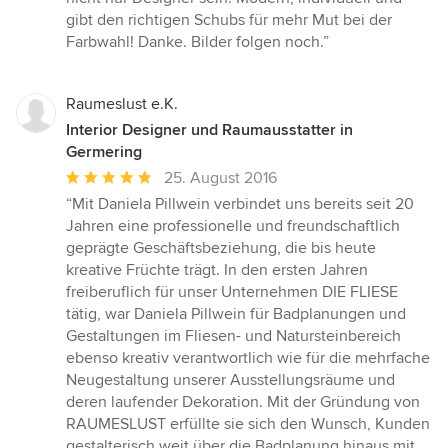
gibt den richtigen Schubs für mehr Mut bei der
Farbwahl! Danke. Bilder folgen noch.”
Raumeslust e.K.
Interior Designer und Raumausstatter in
Germering
Durchschnittliche
25. August 2016
Bewertung:
“Mit Daniela Pillwein verbindet uns bereits seit 20
5
Jahren eine professionelle und freundschaftlich
von
geprägte Geschäftsbeziehung, die bis heute
5
kreative Früchte trägt. In den ersten Jahren
Sternen
freiberuflich für unser Unternehmen DIE FLIESE
tätig, war Daniela Pillwein für Badplanungen und
Gestaltungen im Fliesen- und Natursteinbereich
ebenso kreativ verantwortlich wie für die mehrfache
Neugestaltung unserer Ausstellungsräume und
deren laufender Dekoration. Mit der Gründung von
RAUMESLUST erfüllte sie sich den Wunsch, Kunden
gestalterisch weit über die Badplanung hinaus mit