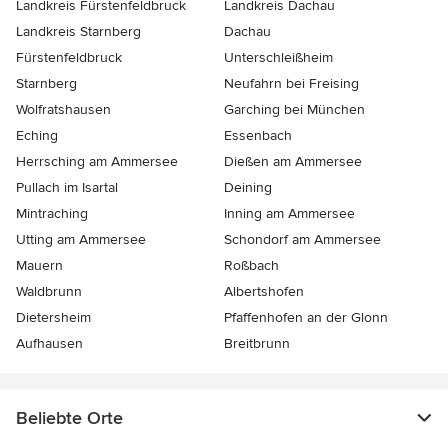
Landkreis Fürstenfeldbruck
Landkreis Dachau
Landkreis Starnberg
Dachau
Fürstenfeldbruck
Unterschleißheim
Starnberg
Neufahrn bei Freising
Wolfratshausen
Garching bei München
Eching
Essenbach
Herrsching am Ammersee
Dießen am Ammersee
Pullach im Isartal
Deining
Mintraching
Inning am Ammersee
Utting am Ammersee
Schondorf am Ammersee
Mauern
Roßbach
Waldbrunn
Albertshofen
Dietersheim
Pfaffenhofen an der Glonn
Aufhausen
Breitbrunn
Beliebte Orte