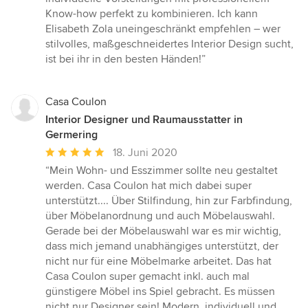
Know-how perfekt zu kombinieren. Ich kann
Elisabeth Zola uneingeschränkt empfehlen – wer
stilvolles, maßgeschneidertes Interior Design sucht,
ist bei ihr in den besten Händen!”
Casa Coulon
Interior Designer und Raumausstatter in
Germering
Durchschnittliche
18. Juni 2020
Bewertung:
“Mein Wohn- und Esszimmer sollte neu gestaltet
5
werden. Casa Coulon hat mich dabei super
von
unterstützt.... Über Stilfindung, hin zur Farbfindung,
5
über Möbelanordnung und auch Möbelauswahl.
Sternen
Gerade bei der Möbelauswahl war es mir wichtig,
dass mich jemand unabhängiges unterstützt, der
nicht nur für eine Möbelmarke arbeitet. Das hat
Casa Coulon super gemacht inkl. auch mal
günstigere Möbel ins Spiel gebracht. Es müssen
nicht nur Designer sein! Modern, individuell und