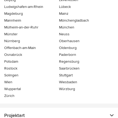
Ludwigshafen-am-Rhein
Lübeck
Magdeburg
Mainz
Mannheim
Mönchen­gladbach
Mülheim-an-der-Ruhr
München
Münster
Neuss
Nürnberg
Oberhausen
Offenbach-am-Main
Oldenburg
Osnabrück
Paderborn
Potsdam
Regensburg
Rostock
Saarbrücken
Solingen
Stuttgart
Wien
Wiesbaden
Wuppertal
Würzburg
Zürich
Projektart