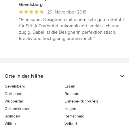
Gevelsberg
Durchschnittliche
29. November 2018
Bewertung:
“Eine super Designerin mit einem sehr guten Gefühl
5
für Stil. AID arbeitet unkompliziert, verlässlich und
von
zügig. Dabei ist die Designerin perfektionistisch,
5
kreativ und hochgradig professionell.”
Sternen
Orte in der Nähe
Gevelsberg
Essen
Dortmund
Bochum
Wuppertal
Ennepe-Ruhr-Kreis
Gelsenkirchen
Hagen
Solingen
Remscheid
Witten
Velbert