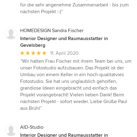
für die sehr angenehme Zusammenarbeit - bis zum
nächsten Projekt :-)”
HOMEDESIGN Sandra Fischer
Interior Designer und Raumausstatter in
Gevelsberg
Durchschnittliche
11. April 2020
Bewertung:
“Wir hatten Frau Fischer mit ihrem Team bei uns, um
5
unser Fotostudio aufzubauen. Das Projekt ist der
von
Umbau von einem Keller in ein hoch-qualitatvies
5
Fotostudio. Sie hat uns unglaublich geholfen,
Sternen
grandiose Ideen eingebracht und einfach das
Projekt vorangebracht! Vielen lieben Dank! Beim
nächsten Projekt - sofort wieder. Liebe Grüße Paul
aus Brühl”
AID-Studio
Interior Designer und Raumausstatter in