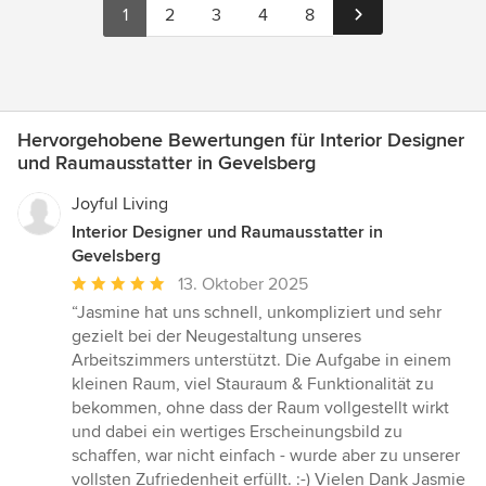
1
2
3
4
8
Hervorgehobene Bewertungen für Interior Designer
und Raumausstatter in Gevelsberg
Joyful Living
Interior Designer und Raumausstatter in
Gevelsberg
Durchschnittliche
13. Oktober 2025
Bewertung:
“Jasmine hat uns schnell, unkompliziert und sehr
5
gezielt bei der Neugestaltung unseres
von
Arbeitszimmers unterstützt. Die Aufgabe in einem
5
kleinen Raum, viel Stauraum & Funktionalität zu
Sternen
bekommen, ohne dass der Raum vollgestellt wirkt
und dabei ein wertiges Erscheinungsbild zu
schaffen, war nicht einfach - wurde aber zu unserer
vollsten Zufriedenheit erfüllt. :-) Vielen Dank Jasmie