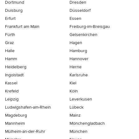
Dortmund
Dresden
Duisburg
Düsseldorf
Erfurt
Essen
Frankfurt am Main
Freiburg-im-Breisgau
Fürth
Gelsenkirchen
Graz
Hagen
Halle
Hamburg
Hamm
Hannover
Heidelberg
Herne
Ingolstadt
Karlsruhe
Kassel
Kiel
Krefeld
Köln
Leipzig
Leverkusen
Ludwigshafen-am-Rhein
Lübeck
Magdeburg
Mainz
Mannheim
Mönchen­gladbach
Mülheim-an-der-Ruhr
München