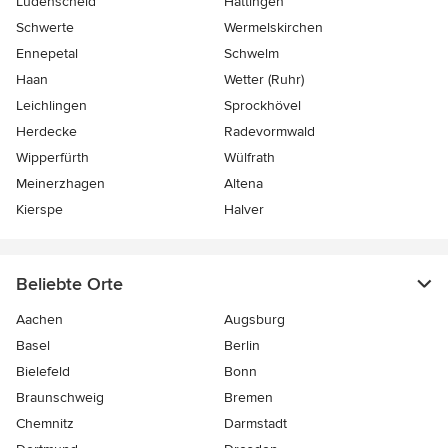
Lüdenscheid
Hattingen
Schwerte
Wermelskirchen
Ennepetal
Schwelm
Haan
Wetter (Ruhr)
Leichlingen
Sprockhövel
Herdecke
Radevormwald
Wipperfürth
Wülfrath
Meinerzhagen
Altena
Kierspe
Halver
Beliebte Orte
Aachen
Augsburg
Basel
Berlin
Bielefeld
Bonn
Braunschweig
Bremen
Chemnitz
Darmstadt