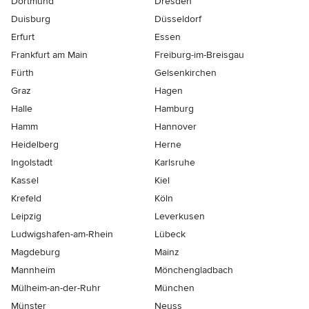
Dortmund
Dresden
Duisburg
Düsseldorf
Erfurt
Essen
Frankfurt am Main
Freiburg-im-Breisgau
Fürth
Gelsenkirchen
Graz
Hagen
Halle
Hamburg
Hamm
Hannover
Heidelberg
Herne
Ingolstadt
Karlsruhe
Kassel
Kiel
Krefeld
Köln
Leipzig
Leverkusen
Ludwigshafen-am-Rhein
Lübeck
Magdeburg
Mainz
Mannheim
Mönchen­gladbach
Mülheim-an-der-Ruhr
München
Münster
Neuss