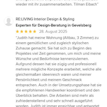
wieder mit ihr zusammenarbeiten. Tilman Eibach”
RE:LIVING Interior Design & Styling
Experten für Design-Beratung in Gevelsberg
Durchschnittliche
28. August 2025
Bewertung:
“Judith hat meine Wohnung (Altbau, 3 Zimmer) zu
5
einem gemütlichen und zugleich stylischen
von
Zuhause gemacht. Sie hat sich zu Beginn des
5
Projektes viel Zeit genommen, um mich und meine
Sternen
Wünsche und Bedürfnisse kennenzulernen.
Aufgrund dessen hat sie zügig und professionell
mehrere mögliche Konzepte erarbeitet, welche alle
gleichermaßen ideenreich waren und meiner
Persönlichkeit und meinem Geschmack
entsprachen. Auch in der Umsetzungsphase hat sie
die empfohlenen Handwerker koordiniert und den
Überblick behalten. Die Arbeiten sind mehr als
zufriedenstellend und sehr schnell ausgeführt
worden. Judith ist immer erreichbar und antwortet