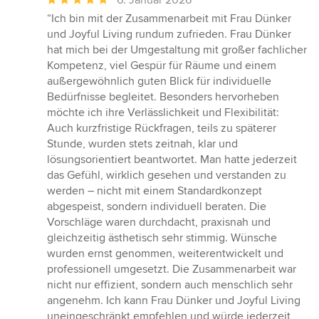
6. Januar 2026
Bewertung:
“Ich bin mit der Zusammenarbeit mit Frau Dünker
5
und Joyful Living rundum zufrieden. Frau Dünker
von
hat mich bei der Umgestaltung mit großer fachlicher
5
Kompetenz, viel Gespür für Räume und einem
Sternen
außergewöhnlich guten Blick für individuelle
Bedürfnisse begleitet. Besonders hervorheben
möchte ich ihre Verlässlichkeit und Flexibilität:
Auch kurzfristige Rückfragen, teils zu späterer
Stunde, wurden stets zeitnah, klar und
lösungsorientiert beantwortet. Man hatte jederzeit
das Gefühl, wirklich gesehen und verstanden zu
werden – nicht mit einem Standardkonzept
abgespeist, sondern individuell beraten. Die
Vorschläge waren durchdacht, praxisnah und
gleichzeitig ästhetisch sehr stimmig. Wünsche
wurden ernst genommen, weiterentwickelt und
professionell umgesetzt. Die Zusammenarbeit war
nicht nur effizient, sondern auch menschlich sehr
angenehm. Ich kann Frau Dünker und Joyful Living
uneingeschränkt empfehlen und würde jederzeit