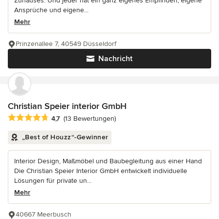
Zuhauses. Und jeder hat ein ganz eigenes Empfinden, eigene
Ansprüche und eigene...
Mehr
Prinzenallee 7, 40549 Düsseldorf
Nachricht
Christian Speier interior GmbH
Durchschnittliche Bewertung: 4.7 von 5 Sternen
4,7
(13 Bewertungen)
„Best of Houzz“-Gewinner
Interior Design, Maßmöbel und Baubegleitung aus einer Hand
Die Christian Speier Interior GmbH entwickelt individuelle
Lösungen für private un...
Mehr
40667 Meerbusch