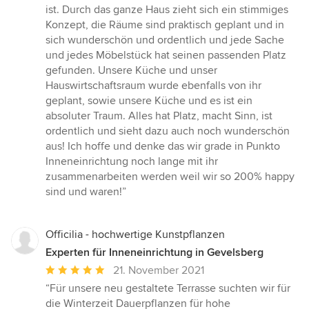
5
ist. Durch das ganze Haus zieht sich ein stimmiges
Sternen
Konzept, die Räume sind praktisch geplant und in
sich wunderschön und ordentlich und jede Sache
und jedes Möbelstück hat seinen passenden Platz
gefunden. Unsere Küche und unser
Hauswirtschaftsraum wurde ebenfalls von ihr
geplant, sowie unsere Küche und es ist ein
absoluter Traum. Alles hat Platz, macht Sinn, ist
ordentlich und sieht dazu auch noch wunderschön
aus! Ich hoffe und denke das wir grade in Punkto
Inneneinrichtung noch lange mit ihr
zusammenarbeiten werden weil wir so 200% happy
sind und waren!”
Officilia - hochwertige Kunstpflanzen
Experten für Inneneinrichtung in Gevelsberg
Durchschnittliche
21. November 2021
Bewertung:
“Für unsere neu gestaltete Terrasse suchten wir für
5
die Winterzeit Dauerpflanzen für hohe