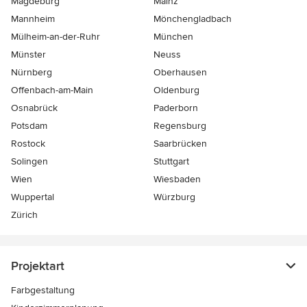
Magdeburg
Mainz
Mannheim
Mönchen­gladbach
Mülheim-an-der-Ruhr
München
Münster
Neuss
Nürnberg
Oberhausen
Offenbach-am-Main
Oldenburg
Osnabrück
Paderborn
Potsdam
Regensburg
Rostock
Saarbrücken
Solingen
Stuttgart
Wien
Wiesbaden
Wuppertal
Würzburg
Zürich
Projektart
Farbgestaltung