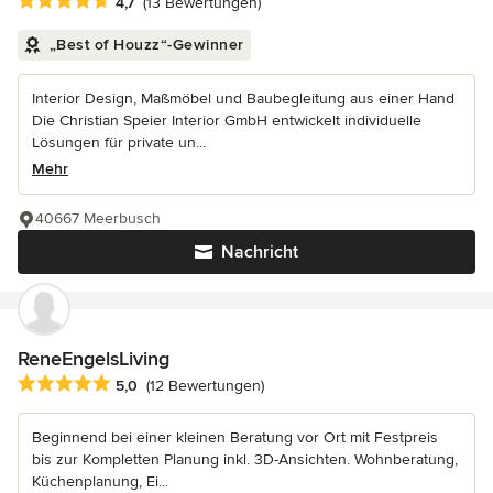
Durchschnittliche Bewertung: 4.7 von 5 Sternen
4,7
(13 Bewertungen)
„Best of Houzz“-Gewinner
Interior Design, Maßmöbel und Baubegleitung aus einer Hand
Die Christian Speier Interior GmbH entwickelt individuelle
Lösungen für private un...
Mehr
40667 Meerbusch
Nachricht
ReneEngelsLiving
Durchschnittliche Bewertung: 5 von 5 Sternen
5,0
(12 Bewertungen)
Beginnend bei einer kleinen Beratung vor Ort mit Festpreis
bis zur Kompletten Planung inkl. 3D-Ansichten. Wohnberatung,
Küchenplanung, Ei...