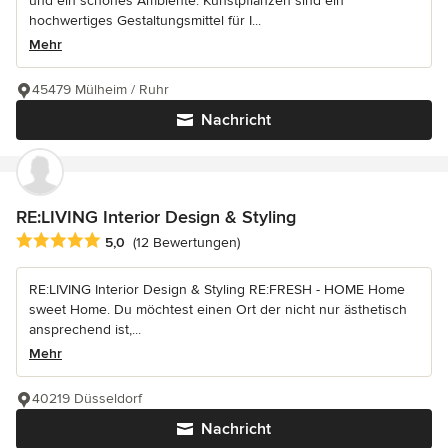
und ein schönes Ambiente. Kunstpflanzen sind ein
hochwertiges Gestaltungsmittel für I...
Mehr
45479 Mülheim / Ruhr
Nachricht
RE:LIVING Interior Design & Styling
Durchschnittliche Bewertung: 5 von 5 Sternen
5,0
(12 Bewertungen)
RE:LIVING Interior Design & Styling RE:FRESH - HOME Home
sweet Home. Du möchtest einen Ort der nicht nur ästhetisch
ansprechend ist,...
Mehr
40219 Düsseldorf
Nachricht