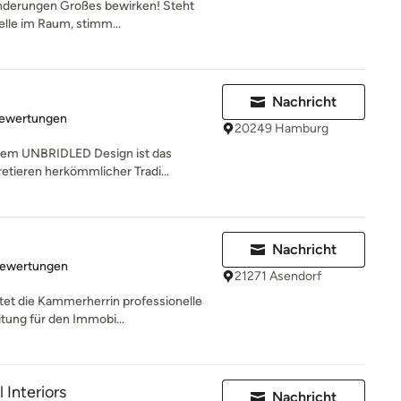
änderungen Großes bewirken! Steht
telle im Raum, stimm...
Nachricht
rtung: 4.9 von 5 Sternen
Bewertungen
20249 Hamburg
inem UNBRIDLED Design ist das
tieren herkömmlicher Tradi...
Nachricht
rtung: 5 von 5 Sternen
Bewertungen
21271 Asendorf
t die Kammerherrin professionelle
tung für den Immobi...
 Interiors
Nachricht