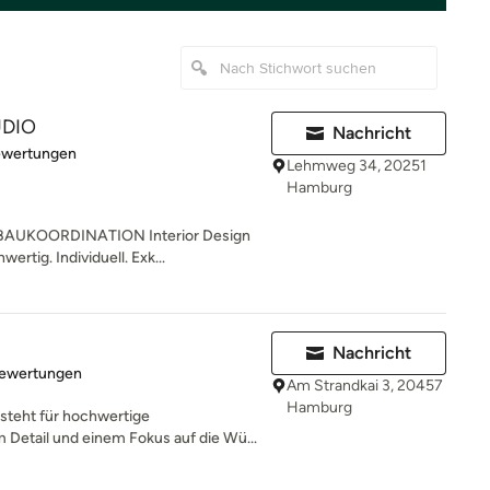
UDIO
Nachricht
rtung: 5 von 5 Sternen
ewertungen
Lehmweg 34, 20251
Hamburg
AUKOORDINATION Interior Design
ertig. Individuell. Exk...
Nachricht
rtung: 5 von 5 Sternen
Bewertungen
Am Strandkai 3, 20457
Hamburg
steht für hochwertige
 Detail und einem Fokus auf die Wü...