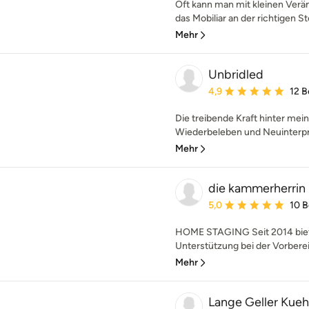
Oft kann man mit kleinen Ver
das Mobiliar an der richtigen S
Mehr
Unbridled
Durchschnittliche Bewe
4,9
12 
Die treibende Kraft hinter me
Wiederbeleben und Neuinterpre
Mehr
die kammerherrin
Durchschnittliche Bewe
5,0
10 
HOME STAGING Seit 2014 biete
Unterstützung bei der Vorberei
Mehr
Lange Geller Kuehl