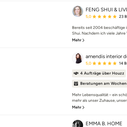
FENG SHUI & LIV
Durchschnittliche Bewe
5,0
23 
Bereits seit 2004 beschäftige
Shui. Nachdem ich viele Jahre V
Mehr
amendis interior 
Durchschnittliche Bewe
5,0
14 
4 Aufträge über Houzz
Beratungen am Wochen
Mehr Lebensqualität – ein sc
mehr als unser Zuhause, unsere
Mehr
EMMA B. HOME