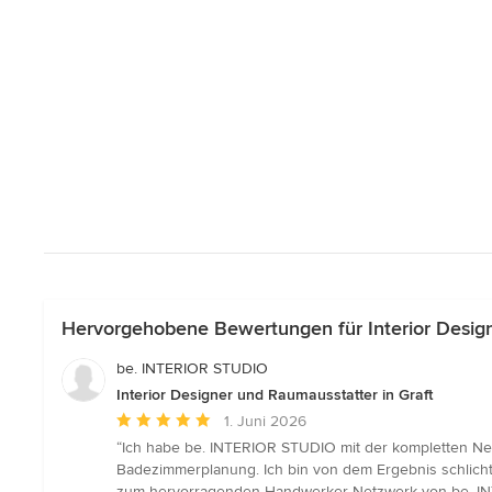
Hervorgehobene Bewertungen für Interior Design
be. INTERIOR STUDIO
Interior Designer und Raumausstatter in Graft
Durchschnittliche
1. Juni 2026
Bewertung:
“Ich habe be. INTERIOR STUDIO mit der kompletten Ne
5
Badezimmerplanung. Ich bin von dem Ergebnis schlicht
von
zum hervorragenden Handwerker Netzwerk von be. INT