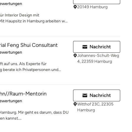
rtung: 5 von 5 Sternen
Bewertungen
20149 Hamburg
r Interior Design mit
it Haupsitz in Hamburg arbeiten w...
rial Feng Shui Consultant
Nachricht
rtung: 5 von 5 Sternen
Bewertungen
Johannes-Schult-Weg
4, 22359 Hamburg
 auf uns. Als Experte für
berate ich Privatpersonen und...
ohn//Raum-Mentorin
Nachricht
rtung: 5 von 5 Sternen
Bewertungen
Witthof 23C, 22305
Hamburg
s Hamburg. Mir geht es darum, dass DU
n kannst....