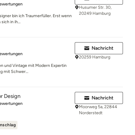
rtung: 4.9 von 5 Sternen
Bewertungen
Husumer Str. 30,
20249 Hamburg
signer bin ich Traumerfüller. Erst wenn
ich in ih...
Nachricht
rtung: 5 von 5 Sternen
Bewertungen
20259 Hamburg
ten und Vintage mit Modern Expertin
ng mit Schwer...
or Design
Nachricht
rtung: 4.9 von 5 Sternen
Bewertungen
Moorweg 5a, 22844
Norderstedt
nschlag