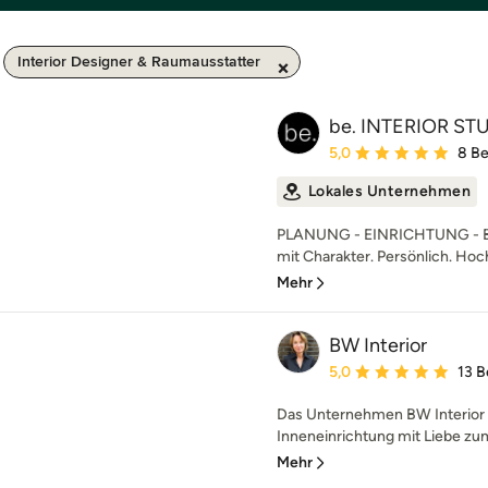
Interior Designer & Raumausstatter
be. INTERIOR ST
Durchschnittliche Bewe
5,0
8 B
Lokales Unternehmen
PLANUNG - EINRICHTUNG - B
mit Charakter. Persönlich. Hochw
Mehr
BW Interior
Durchschnittliche Bewe
5,0
13 
Das Unternehmen BW Interior 
Inneneinrichtung mit Liebe zum
Mehr