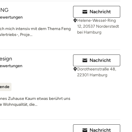
ING
Nachricht
rtung: 5 von 5 Sternen
Bewertungen
Helene-Wessel-Ring
12, 20537 Norderstedt
 ich mich intensiv mit dem Thema Feng
bei Hamburg
ertriebs-, Proje...
design
Nachricht
rtung: 5 von 5 Sternen
Bewertungen
Dorotheenstraße 48,
22301 Hamburg
ende
hönes Zuhause Kaum etwas berührt uns
 Wohnqualität, die...
Nachricht