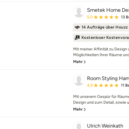
Smetek Home De
Durchschnittliche Bewe
5,0
13 
14 Aufträge über Houzz
Kostenloser Kostenvora
Mit meiner Affinität zu Design 
Möglichkeiten Ihrer Räume und 
Mehr
Room Styling Ha
Durchschnittliche Bewe
4,9
11 
Mit unserem Gespür für Räume
Design und zum Detail, sowie u
Mehr
Ulrich Weinkath