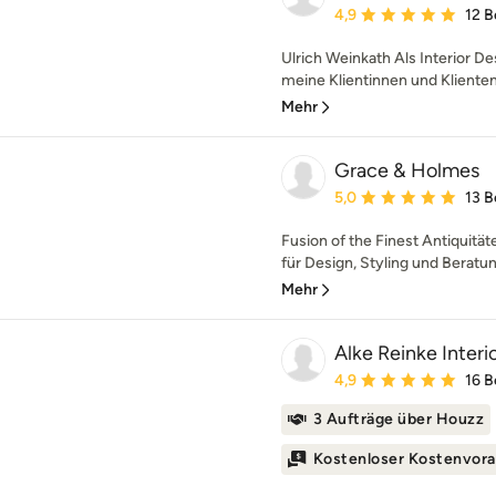
Durchschnittliche Bewe
4,9
12 
Ulrich Weinkath Als Interior De
meine Klientinnen und Klienten s
Mehr
Grace & Holmes
Durchschnittliche Bewe
5,0
13 
Fusion of the Finest Antiquitä
für Design, Styling und Beratu
Mehr
Alke Reinke Interi
Durchschnittliche Bewe
4,9
16 
3 Aufträge über Houzz
Kostenloser Kostenvora