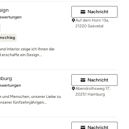
sign
Nachricht
rtung: 5 von 5 Sternen
Bewertungen
Auf dem Horn 13a,
21220 Seevetal
nschlag
und Interior zeige ich Ihnen die
erschaffe ein Design...
mburg
Nachricht
rtung: 4.9 von 5 Sternen
Bewertungen
Abendrothsweg 17,
20251 Hamburg
 und Menschen, unserer Liebe zu
nserer fünfzehnjährigen...
Nachricht