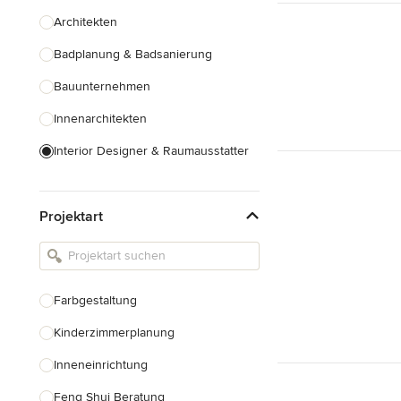
Architekten
Badplanung & Badsanierung
Bauunternehmen
Innenarchitekten
Interior Designer & Raumausstatter
Küchenplanung
Projektart
Landschaftsarchitekten
Armaturen & Sanitärbedarf
Beleuchtung
Farbgestaltung
Einbauschränke
Kinderzimmerplanung
Alle anzeigen
Inneneinrichtung
Feng Shui Beratung