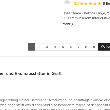
Durchschnittliche Bewe
5,0
9 B
Unser Team - Bettina Lange, Mar
2009 mit unserem Interiorstudio
Mehr
Weite
1
2
3
4
5
6
7
8
9
er und Raumausstatter in Graft
ugestaltung meiner Hamburger Altbauwohnung beauftragt inklusive eine
weg begeistert! Was dieses Studio so besonders macht, ist der absolut
ERIOR STDUIO musste ich mich während der gesamten Bau- und Einrich