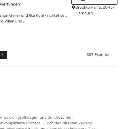
rtung: 5 von 5 Sternen
ewertungen
Brooktorkai 16, 20457
Hamburg
ion Geller und Ilka Kühl - richtet seit
 Villen und...
r
397 Experten
r wirklich großartigen und durchdachten
 unkomplizierte Prozess. Durch den direkten Zugang
tungsphase wirklich um nichts selbst kümmern. Das