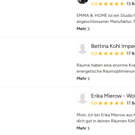
Durchschnittliche Bewe
5,0
13 
EMMA B. HOME ist ein Studio fü
angeschlossener Manufaktur. M
Mehr
Bettina Kohl Impe
Durchschnittliche Bewe
5,0
17 
Räume haben eine enorme Kraft
energetische Raumoptimierung 
Mehr
Erika Mierow - W
Durchschnittliche Bewe
5,0
17 
Moin, ich bin Erika Mierow au
dich gut in deinen Räumen fühle
Mehr