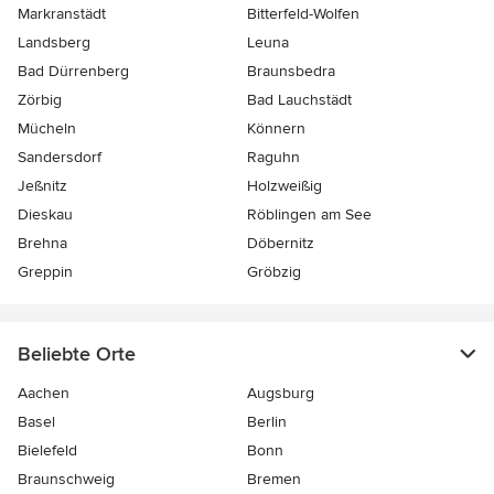
Markranstädt
Bitterfeld-Wolfen
Landsberg
Leuna
Bad Dürrenberg
Braunsbedra
Zörbig
Bad Lauchstädt
Mücheln
Könnern
Sandersdorf
Raguhn
Jeßnitz
Holzweißig
Dieskau
Röblingen am See
Brehna
Döbernitz
Greppin
Gröbzig
Beliebte Orte
Aachen
Augsburg
Basel
Berlin
Bielefeld
Bonn
Braunschweig
Bremen