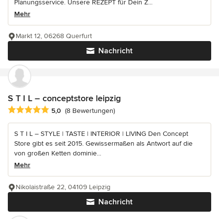
Planungsservice. Unsere REZEPT für Dein Z...
Mehr
Markt 12, 06268 Querfurt
Nachricht
S T I L – conceptstore leipzig
Durchschnittliche Bewertung: 5 von 5 Sternen
5,0
(8 Bewertungen)
S T I L – STYLE | TASTE | INTERIOR | LIVING Den Concept
Store gibt es seit 2015. Gewissermaßen als Antwort auf die
von großen Ketten dominie...
Mehr
Nikolaistraße 22, 04109 Leipzig
Nachricht