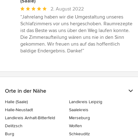
(Saale)
Durchschnittliche
2. August 2022
Bewertung:
“Jahrelang haben wir die Umgestaltung unseres
5
Schlafzimmers vor uns hergeschoben. Raumrezepte
von
ist das Beste was uns über den Weg laufen konnte.
5
Die Zimmeraufteilung wären uns nie in den Sinn
Sternen
gekommen. Wir freuen uns auf das hoffentlich
baldige Endergebnis. Danke!”
Orte in der Nähe
Halle (Saale)
Landkreis Leipzig
Halle-Neustadt
Saalekreis
Landkreis Anhalt-Bitterfeld
Merseburg
Delitzsch
Wolfen
Burg
Schkeuditz