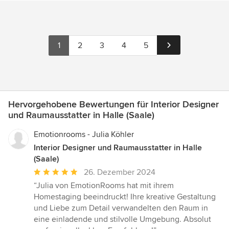
1
2
3
4
5
Hervorgehobene Bewertungen für Interior Designer
und Raumausstatter in Halle (Saale)
Emotionrooms - Julia Köhler
Interior Designer und Raumausstatter in Halle
(Saale)
Durchschnittliche
26. Dezember 2024
Bewertung:
“Julia von EmotionRooms hat mit ihrem
5
Homestaging beeindruckt! Ihre kreative Gestaltung
von
und Liebe zum Detail verwandelten den Raum in
5
eine einladende und stilvolle Umgebung. Absolut
Sternen