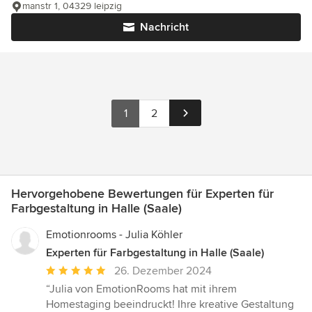
manstr 1, 04329 leipzig
Nachricht
1
2
Hervorgehobene Bewertungen für Experten für
Farbgestaltung in Halle (Saale)
Emotionrooms - Julia Köhler
Experten für Farbgestaltung in Halle (Saale)
Durchschnittliche
26. Dezember 2024
Bewertung:
“Julia von EmotionRooms hat mit ihrem
5
Homestaging beeindruckt! Ihre kreative Gestaltung