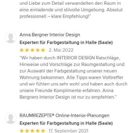
von
und Liebe zum Detail verwandelten den Raum in
5
eine einladende und stilvolle Umgebung. Absolut
Sternen
professionell – klare Empfehlung!”
Anna Bergner Interior Design
Experten für Farbgestaltung in Halle (Saale)
Durchschnittliche
2. Mai 2022
Bewertung:
“Wir haben durch INTERIOR DESIGN Ratschläge,
5
Hinweise und Vorschläge zur Raumgestaltung und
von
zur Auswahl der Farbgestaltung unserer neuen
5
Wohnung bekommen. Alle Tipps waren Volltreffer
Sternen
und wir fühlen uns sehr wohl und haben auch durch
unsere Freunde Komplimente erfahren. Anna
Bergners Interior Design ist nur zu empfehlen.”
RAUMREZEPTE® Online-Interior-Planungen
Experten für Farbgestaltung in Halle (Saale)
Durchschnittliche
17. September 2021