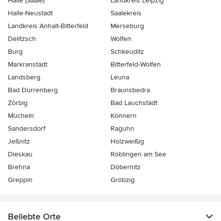
Halle (Saale)
Landkreis Leipzig
Halle-Neustadt
Saalekreis
Landkreis Anhalt-Bitterfeld
Merseburg
Delitzsch
Wolfen
Burg
Schkeuditz
Markranstädt
Bitterfeld-Wolfen
Landsberg
Leuna
Bad Dürrenberg
Braunsbedra
Zörbig
Bad Lauchstädt
Mücheln
Könnern
Sandersdorf
Raguhn
Jeßnitz
Holzweißig
Dieskau
Röblingen am See
Brehna
Döbernitz
Greppin
Gröbzig
Beliebte Orte