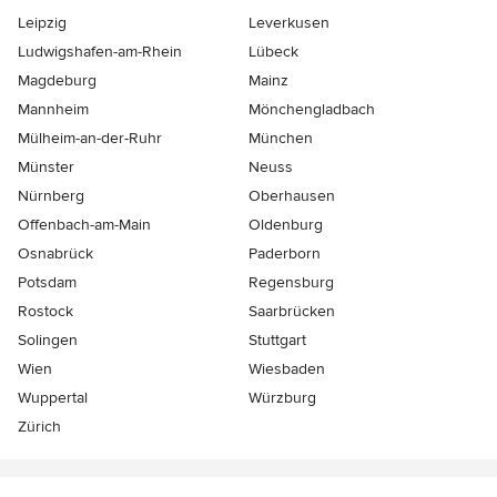
Leipzig
Leverkusen
Ludwigshafen-am-Rhein
Lübeck
Magdeburg
Mainz
Mannheim
Mönchen­gladbach
Mülheim-an-der-Ruhr
München
Münster
Neuss
Nürnberg
Oberhausen
Offenbach-am-Main
Oldenburg
Osnabrück
Paderborn
Potsdam
Regensburg
Rostock
Saarbrücken
Solingen
Stuttgart
Wien
Wiesbaden
Wuppertal
Würzburg
Zürich