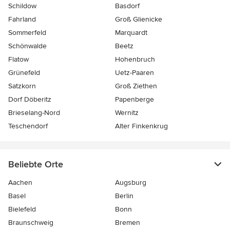
Schildow
Basdorf
Fahrland
Groß Glienicke
Sommerfeld
Marquardt
Schönwalde
Beetz
Flatow
Hohenbruch
Grünefeld
Uetz-Paaren
Satzkorn
Groß Ziethen
Dorf Döberitz
Papenberge
Brieselang-Nord
Wernitz
Teschendorf
Alter Finkenkrug
Beliebte Orte
Aachen
Augsburg
Basel
Berlin
Bielefeld
Bonn
Braunschweig
Bremen