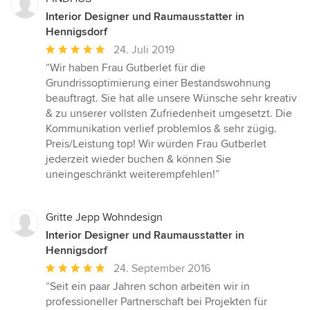
Interior Designer und Raumausstatter in
Hennigsdorf
Durchschnittliche
24. Juli 2019
Bewertung:
“Wir haben Frau Gutberlet für die
5
Grundrissoptimierung einer Bestandswohnung
von
beauftragt. Sie hat alle unsere Wünsche sehr kreativ
5
& zu unserer vollsten Zufriedenheit umgesetzt. Die
Sternen
Kommunikation verlief problemlos & sehr zügig.
Preis/Leistung top! Wir würden Frau Gutberlet
jederzeit wieder buchen & können Sie
uneingeschränkt weiterempfehlen!”
Gritte Jepp Wohndesign
Interior Designer und Raumausstatter in
Hennigsdorf
Durchschnittliche
24. September 2016
Bewertung:
“Seit ein paar Jahren schon arbeiten wir in
5
professioneller Partnerschaft bei Projekten für