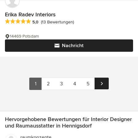
Erika Radev Interiors
Durchschnittliche Bewertung: 5 von 5 Sternen
5,0
(13 Bewertungen)
14469 Potsdam
Nachricht
1
2
3
4
5
Hervorgehobene Bewertungen für Interior Designer
und Raumausstatter in Hennigsdorf
raumkonzepte