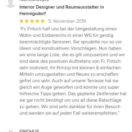
Interior Designer und Raumausstatter in
Hennigsdorf
Durchschnittliche
5. November 2019
Bewertung:
“Fr. Fritsch half uns bei der Umgestaltung eines
5
Wohn-und Essbereichs in einer WG für geistig
von
beeinträchtigte Senioren. Sie sprudelte nur so vor
5
Ideen und konstruktiven Vorschlägen. Nun haben
Sternen
wir eine lange Liste, die es gilt umzusetzen und wir
sind dank des positiven Auftretens von Fr. Fritsch
sehr motiviert. Ihr Prinzip mit kleinen & einfachen
Mitteln umzugestalten und Neues zu erschaffen
gefiel uns sehr. Auch auf unsere Terrasse hat sie
gleich ein Auge geworfen und konnte uns super
hilfreiche Tipps geben. Das geplante Zeitfenster hat
sie gar nicht benötigt um uns all diese Ratschläge
zu geben. Wir sind sehr dankbar für ihren Besuch
und werden sie auf jeden Fall weiterempfehlen.”
FINDHUS