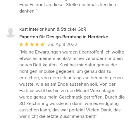
Frau Eckrodt an dieser Stelle nochmals herzlich
danken.”
kust interior Kuhn & Stricker GbR
Experten für Design-Beratung in Herdecke
Durchschnittliche
28. April 2022
Bewertung:
“Meine Erwartungen wurden übertroffen! Ich wollte
5
etwas an meinem Schlafzimmer verändern und ein
von
neues Bett kaufen- Kust hat mir dafür genau die
5
richtigen Impulse gegeben, um genau das zu
Sternen
erreichen, von dem ich anfangs selber nicht genau
wusste, wie es am Ende aussehen soll. Von der
Farbauswahl bis hin zu den Möbel-Vorschlägen
wurde genau mein Geschmack getroffen. Durch die
3D Zeichnung wusste ich dann, wie es endgültig
aussehen kann, das war perfekt! Vielen Dank, das
war nicht die letzte Zusammenarbeit!”