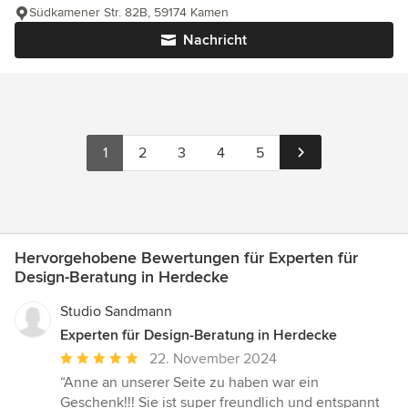
Südkamener Str. 82B, 59174 Kamen
Nachricht
1
2
3
4
5
Hervorgehobene Bewertungen für Experten für
Design-Beratung in Herdecke
Studio Sandmann
Experten für Design-Beratung in Herdecke
Durchschnittliche
22. November 2024
Bewertung:
“Anne an unserer Seite zu haben war ein
5
Geschenk!!! Sie ist super freundlich und entspannt