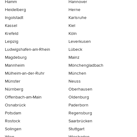
Hamm
Hannover
Heidelberg
Herne
Ingolstadt
Karlsruhe
Kassel
Kiel
Krefeld
Köln
Leipzig
Leverkusen
Ludwigshafen-am-Rhein
Lübeck
Magdeburg
Mainz
Mannheim
Mönchen­gladbach
Mülheim-an-der-Ruhr
München
Münster
Neuss
Nürnberg
Oberhausen
Offenbach-am-Main
Oldenburg
Osnabrück
Paderborn
Potsdam
Regensburg
Rostock
Saarbrücken
Solingen
Stuttgart
Wien
Wiesbaden