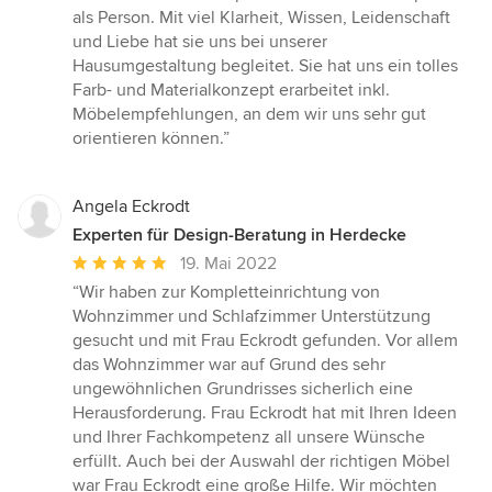
von
als Person. Mit viel Klarheit, Wissen, Leidenschaft
5
und Liebe hat sie uns bei unserer
Sternen
Hausumgestaltung begleitet. Sie hat uns ein tolles
Farb- und Materialkonzept erarbeitet inkl.
Möbelempfehlungen, an dem wir uns sehr gut
orientieren können.”
Angela Eckrodt
Experten für Design-Beratung in Herdecke
Durchschnittliche
19. Mai 2022
Bewertung:
“Wir haben zur Kompletteinrichtung von
5
Wohnzimmer und Schlafzimmer Unterstützung
von
gesucht und mit Frau Eckrodt gefunden. Vor allem
5
das Wohnzimmer war auf Grund des sehr
Sternen
ungewöhnlichen Grundrisses sicherlich eine
Herausforderung. Frau Eckrodt hat mit Ihren Ideen
und Ihrer Fachkompetenz all unsere Wünsche
erfüllt. Auch bei der Auswahl der richtigen Möbel
war Frau Eckrodt eine große Hilfe. Wir möchten