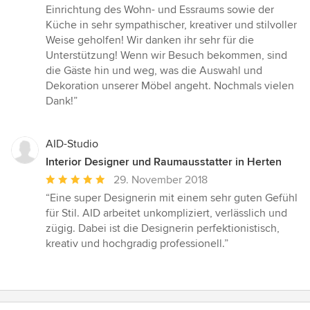
von
Einrichtung des Wohn- und Essraums sowie der
5
Küche in sehr sympathischer, kreativer und stilvoller
Sternen
Weise geholfen! Wir danken ihr sehr für die
Unterstützung! Wenn wir Besuch bekommen, sind
die Gäste hin und weg, was die Auswahl und
Dekoration unserer Möbel angeht. Nochmals vielen
Dank!”
AID-Studio
Interior Designer und Raumausstatter in Herten
Durchschnittliche
29. November 2018
Bewertung:
“Eine super Designerin mit einem sehr guten Gefühl
5
für Stil. AID arbeitet unkompliziert, verlässlich und
von
zügig. Dabei ist die Designerin perfektionistisch,
5
kreativ und hochgradig professionell.”
Sternen