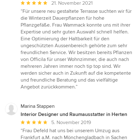
Durchschnittliche
21. November 2021
Bewertung:
“Für unsere neu gestaltete Terrasse suchten wir für
5
die Winterzeit Dauerpflanzen für hohe
von
Pflanzgefäße. Frau Wammack konnte uns mit ihrer
5
Expertise und sehr guten Auswahl schnell helfen.
Sternen
Eine Optimierung der Haltbarkeit für den
ungeschützten Aussenbereich gehörte zum sehr
freundlichen Service. Wir besitzen bereits Pflanzen
von Officila für unser Wohnzimmer, die auch nach
mehreren Jahren immer noch tip top sind. Wir
werden sicher auch in Zukunft auf die kompetente
und freundliche Beratung und das vielfältige
Angebot zurückkommen.”
Marina Stappen
Interior Designer und Raumausstatter in Herten
Durchschnittliche
5. November 2019
Bewertung:
“Frau Defeld hat uns bei unserem Umzug aus
5
Frankfurt a.M. nach Mönchengladbach in Sachen