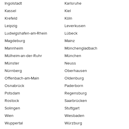
Ingolstadt
Karlsruhe
Kassel
Kiel
Krefeld
Köln
Leipzig
Leverkusen
Ludwigshafen-am-Rhein
Lübeck
Magdeburg
Mainz
Mannheim
Mönchen­gladbach
Mülheim-an-der-Ruhr
München
Münster
Neuss
Nürnberg
Oberhausen
Offenbach-am-Main
Oldenburg
Osnabrück
Paderborn
Potsdam
Regensburg
Rostock
Saarbrücken
Solingen
Stuttgart
Wien
Wiesbaden
Wuppertal
Würzburg