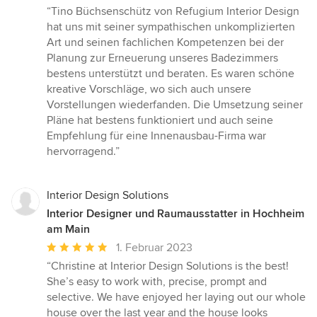
Bewertung:
“Tino Büchsenschütz von Refugium Interior Design
5
hat uns mit seiner sympathischen unkomplizierten
von
Art und seinen fachlichen Kompetenzen bei der
5
Planung zur Erneuerung unseres Badezimmers
Sternen
bestens unterstützt und beraten. Es waren schöne
kreative Vorschläge, wo sich auch unsere
Vorstellungen wiederfanden. Die Umsetzung seiner
Pläne hat bestens funktioniert und auch seine
Empfehlung für eine Innenausbau-Firma war
hervorragend.”
Interior Design Solutions
Interior Designer und Raumausstatter in Hochheim
am Main
Durchschnittliche
1. Februar 2023
Bewertung:
“Christine at Interior Design Solutions is the best!
5
She’s easy to work with, precise, prompt and
von
selective. We have enjoyed her laying out our whole
5
house over the last year and the house looks