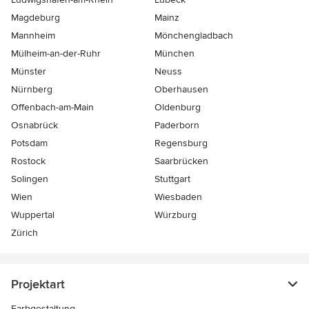
Magdeburg
Mainz
Mannheim
Mönchen­gladbach
Mülheim-an-der-Ruhr
München
Münster
Neuss
Nürnberg
Oberhausen
Offenbach-am-Main
Oldenburg
Osnabrück
Paderborn
Potsdam
Regensburg
Rostock
Saarbrücken
Solingen
Stuttgart
Wien
Wiesbaden
Wuppertal
Würzburg
Zürich
Projektart
Farbgestaltung