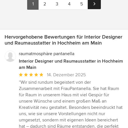
1
2
3
4
5
Hervorgehobene Bewertungen für Interior Designer
und Raumausstatter in Hochheim am Main
raumatmosphäre pantanella
Interior Designer und Raumausstatter in Hochheim
am Main
Durchschnittliche
14. Dezember 2025
Bewertung:
“Wir sind rundum begeistert von der
5
Zusammenarbeit mit FrauPantanella. Sie hat Raum
von
für Raum in unserem Haus mit viel Gespür für
5
unsere Wünsche und einem großen Maß an
Sternen
Kreativität neu gestaltet. Besonders beeindruckt hat
uns, wie sie unsere Vorstellungen nicht nur
umgesetzt, sondern mit eigenen Ideen bereichert
hat – dadurch sind Räume entstanden, die perfekt