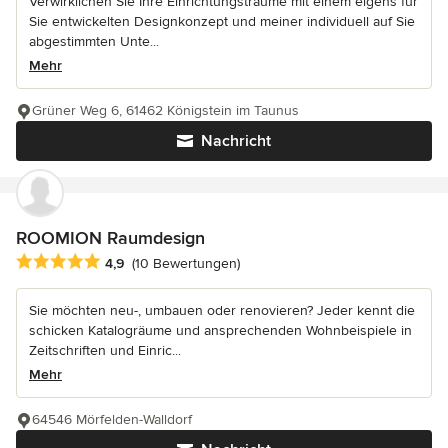
Verwirklichen Sie Ihre Einrichtungsträume mit einem eigens für
Sie entwickelten Designkonzept und meiner individuell auf Sie
abgestimmten Unte...
Mehr
Grüner Weg 6, 61462 Königstein im Taunus
Nachricht
ROOMION Raumdesign
Durchschnittliche Bewertung: 4.9 von 5 Sternen
4,9
(10 Bewertungen)
Sie möchten neu-, umbauen oder renovieren? Jeder kennt die
schicken Katalogräume und ansprechenden Wohnbeispiele in
Zeitschriften und Einric...
Mehr
64546 Mörfelden-Walldorf