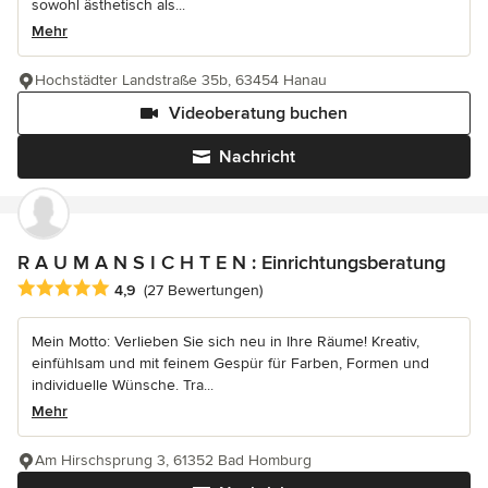
sowohl ästhetisch als...
Mehr
Hochstädter Landstraße 35b, 63454 Hanau
Videoberatung buchen
Nachricht
R A U M A N S I C H T E N : Einrichtungsberatung
Durchschnittliche Bewertung: 4.9 von 5 Sternen
4,9
(27 Bewertungen)
Mein Motto: Verlieben Sie sich neu in Ihre Räume! Kreativ,
einfühlsam und mit feinem Gespür für Farben, Formen und
individuelle Wünsche. Tra...
Mehr
Am Hirschsprung 3, 61352 Bad Homburg