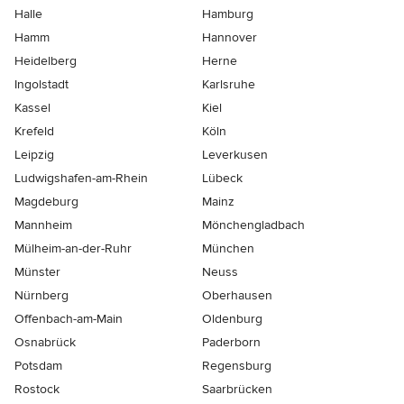
Halle
Hamburg
Hamm
Hannover
Heidelberg
Herne
Ingolstadt
Karlsruhe
Kassel
Kiel
Krefeld
Köln
Leipzig
Leverkusen
Ludwigshafen-am-Rhein
Lübeck
Magdeburg
Mainz
Mannheim
Mönchen­gladbach
Mülheim-an-der-Ruhr
München
Münster
Neuss
Nürnberg
Oberhausen
Offenbach-am-Main
Oldenburg
Osnabrück
Paderborn
Potsdam
Regensburg
Rostock
Saarbrücken