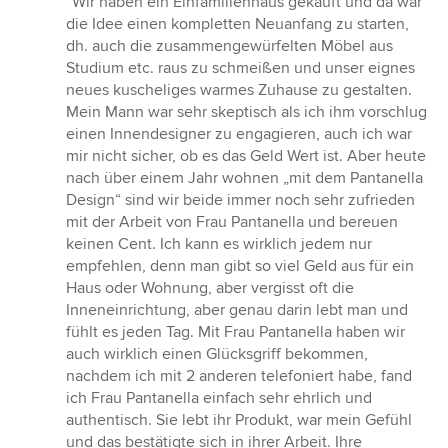
“Wir haben ein Einfamilienhaus gekauft und da war
5
die Idee einen kompletten Neuanfang zu starten,
von
dh. auch die zusammengewürfelten Möbel aus
5
Studium etc. raus zu schmeißen und unser eignes
Sternen
neues kuscheliges warmes Zuhause zu gestalten.
Mein Mann war sehr skeptisch als ich ihm vorschlug
einen Innendesigner zu engagieren, auch ich war
mir nicht sicher, ob es das Geld Wert ist. Aber heute
nach über einem Jahr wohnen „mit dem Pantanella
Design“ sind wir beide immer noch sehr zufrieden
mit der Arbeit von Frau Pantanella und bereuen
keinen Cent. Ich kann es wirklich jedem nur
empfehlen, denn man gibt so viel Geld aus für ein
Haus oder Wohnung, aber vergisst oft die
Inneneinrichtung, aber genau darin lebt man und
fühlt es jeden Tag. Mit Frau Pantanella haben wir
auch wirklich einen Glücksgriff bekommen,
nachdem ich mit 2 anderen telefoniert habe, fand
ich Frau Pantanella einfach sehr ehrlich und
authentisch. Sie lebt ihr Produkt, war mein Gefühl
und das bestätigte sich in ihrer Arbeit. Ihre