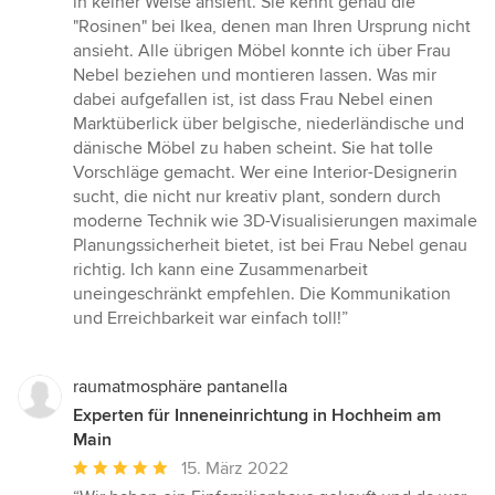
in keiner Weise ansieht. Sie kennt genau die
"Rosinen" bei Ikea, denen man Ihren Ursprung nicht
ansieht. Alle übrigen Möbel konnte ich über Frau
Nebel beziehen und montieren lassen. Was mir
dabei aufgefallen ist, ist dass Frau Nebel einen
Marktüberlick über belgische, niederländische und
dänische Möbel zu haben scheint. Sie hat tolle
Vorschläge gemacht. Wer eine Interior-Designerin
sucht, die nicht nur kreativ plant, sondern durch
moderne Technik wie 3D-Visualisierungen maximale
Planungssicherheit bietet, ist bei Frau Nebel genau
richtig. Ich kann eine Zusammenarbeit
uneingeschränkt empfehlen. Die Kommunikation
und Erreichbarkeit war einfach toll!”
raumatmosphäre pantanella
Experten für Inneneinrichtung in Hochheim am
Main
Durchschnittliche
15. März 2022
Bewertung: