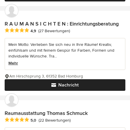
R A U M A N S I C H T E N : Einrichtungsberatung
Durchschnittliche Bewertung: 4.9 von 5 Sternen
4,9
(27 Bewertungen)
Mein Motto: Verlieben Sie sich neu in Ihre Räume! Kreativ,
einfühlsam und mit feinem Gespür für Farben, Formen und
individuelle Wünsche. Tra...
Mehr
Am Hirschsprung 3, 61352 Bad Homburg
Nachricht
Raumausstattung Thomas Schmuck
Durchschnittliche Bewertung: 5 von 5 Sternen
5,0
(22 Bewertungen)