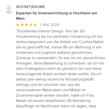
WOHN(T)RÄUME
Experten für Inneneinrichtung in Hochheim am
Main
Durchschnittliche
1. Mai 2026
Bewertung:
“Exzellentes Interior Design: Von der 3D-
5
Visualisierung bis zur perfekten Umsetzung Ich bin
von
restlos begeistert von der Arbeit von Cynthia Nebel,
5
die es geschafft hat, meine 86 qm Wohnung in ein
Sternen
modernes und zugleich äußerst gemütliches
Zuhause zu verwandeln. Es war mir ein persönliches
Anliegen, diese Bewertung zu schreiben, da ich mit
dem Endergebnis mehr als glücklich bin und diese
herausragende Arbeit einfach teilen wollte. Da ich
selbst über wenig räumliche Vorstellungskraft
verfüge und mir unsicher war, wie die
verschiedenen Materialien und Möbel im
Zusammenspiel wirken würden, habe ich Frau
Nebel mit einem detaillierten 3D-Rendering
beauftragt. Im Nachhinein kann ich sagen, dass