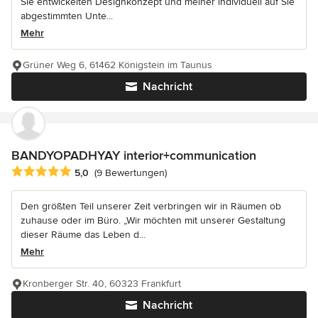
Sie entwickelten Designkonzept und meiner individuell auf Sie
abgestimmten Unte...
Mehr
Grüner Weg 6, 61462 Königstein im Taunus
Nachricht
BANDYOPADHYAY interior+communication
Durchschnittliche Bewertung: 5 von 5 Sternen
5,0
(9 Bewertungen)
Den größten Teil unserer Zeit verbringen wir in Räumen ob
zuhause oder im Büro. „Wir möchten mit unserer Gestaltung
dieser Räume das Leben d...
Mehr
Kronberger Str. 40, 60323 Frankfurt
Nachricht