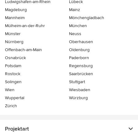
Ludwigshafen-am-Rhein
Lübeck
Magdeburg
Mainz
Mannheim
Mönchen­gladbach
Mülheim-an-der-Ruhr
München
Münster
Neuss
Nürnberg
Oberhausen
Offenbach-am-Main
Oldenburg
Osnabrück
Paderborn
Potsdam
Regensburg
Rostock
Saarbrücken
Solingen
Stuttgart
Wien
Wiesbaden
Wuppertal
Würzburg
Zürich
Projektart