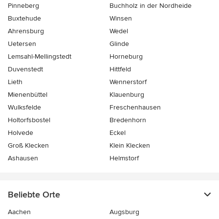
Pinneberg
Buchholz in der Nordheide
Buxtehude
Winsen
Ahrensburg
Wedel
Uetersen
Glinde
Lemsahl-Mellingstedt
Horneburg
Duvenstedt
Hittfeld
Lieth
Wennerstorf
Mienenbüttel
Klauenburg
Wulksfelde
Freschenhausen
Holtorfsbostel
Bredenhorn
Holvede
Eckel
Groß Klecken
Klein Klecken
Ashausen
Helmstorf
Beliebte Orte
Aachen
Augsburg