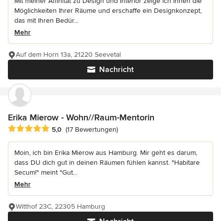
Mit meiner Affinität zu Design und Interior zeige ich Ihnen die
Möglichkeiten Ihrer Räume und erschaffe ein Designkonzept,
das mit Ihren Bedür...
Mehr
Auf dem Horn 13a, 21220 Seevetal
Nachricht
Erika Mierow - Wohn//Raum-Mentorin
Durchschnittliche Bewertung: 5 von 5 Sternen
5,0
(17 Bewertungen)
Moin, ich bin Erika Mierow aus Hamburg. Mir geht es darum,
dass DU dich gut in deinen Räumen fühlen kannst. "Habitare
Secum!" meint "Gut...
Mehr
Witthof 23C, 22305 Hamburg