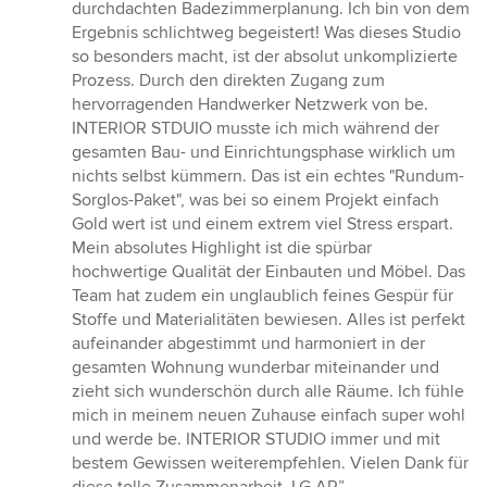
5
durchdachten Badezimmerplanung. Ich bin von dem
Sternen
Ergebnis schlichtweg begeistert! Was dieses Studio
so besonders macht, ist der absolut unkomplizierte
Prozess. Durch den direkten Zugang zum
hervorragenden Handwerker Netzwerk von be.
INTERIOR STDUIO musste ich mich während der
gesamten Bau- und Einrichtungsphase wirklich um
nichts selbst kümmern. Das ist ein echtes "Rundum-
Sorglos-Paket", was bei so einem Projekt einfach
Gold wert ist und einem extrem viel Stress erspart.
Mein absolutes Highlight ist die spürbar
hochwertige Qualität der Einbauten und Möbel. Das
Team hat zudem ein unglaublich feines Gespür für
Stoffe und Materialitäten bewiesen. Alles ist perfekt
aufeinander abgestimmt und harmoniert in der
gesamten Wohnung wunderbar miteinander und
zieht sich wunderschön durch alle Räume. Ich fühle
mich in meinem neuen Zuhause einfach super wohl
und werde be. INTERIOR STUDIO immer und mit
bestem Gewissen weiterempfehlen. Vielen Dank für