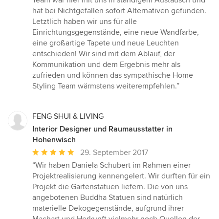
Team war hier mit uns in ständigem Austausch und
hat bei Nichtgefallen sofort Alternativen gefunden.
Letztlich haben wir uns für alle
Einrichtungsgegenstände, eine neue Wandfarbe,
eine großartige Tapete und neue Leuchten
entschieden! Wir sind mit dem Ablauf, der
Kommunikation und dem Ergebnis mehr als
zufrieden und können das sympathische Home
Styling Team wärmstens weiterempfehlen.”
FENG SHUI & LIVING
Interior Designer und Raumausstatter in
Hohenwisch
Durchschnittliche
29. September 2017
Bewertung:
“Wir haben Daniela Schubert im Rahmen einer
5
Projektrealisierung kennengelert. Wir durften für ein
von
Projekt die Gartenstatuen liefern. Die von uns
5
angebotenen Buddha Statuen sind natürlich
Sternen
materielle Dekogegenstände, aufgrund ihrer