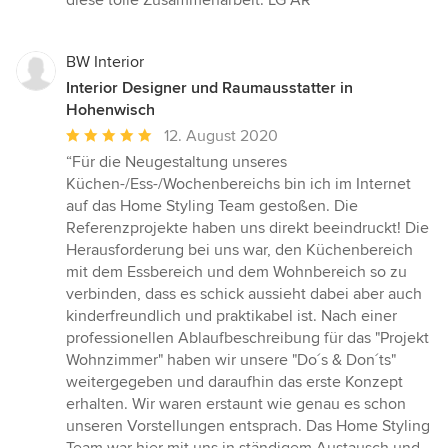
diese tolle Zusammenarbeit. LG AR”
BW Interior
Interior Designer und Raumausstatter in
Hohenwisch
Durchschnittliche
12. August 2020
Bewertung:
“Für die Neugestaltung unseres
5
Küchen-/Ess-/Wochenbereichs bin ich im Internet
von
auf das Home Styling Team gestoßen. Die
5
Referenzprojekte haben uns direkt beeindruckt! Die
Sternen
Herausforderung bei uns war, den Küchenbereich
mit dem Essbereich und dem Wohnbereich so zu
verbinden, dass es schick aussieht dabei aber auch
kinderfreundlich und praktikabel ist. Nach einer
professionellen Ablaufbeschreibung für das "Projekt
Wohnzimmer" haben wir unsere "Do´s & Don´ts"
weitergegeben und daraufhin das erste Konzept
erhalten. Wir waren erstaunt wie genau es schon
unseren Vorstellungen entsprach. Das Home Styling