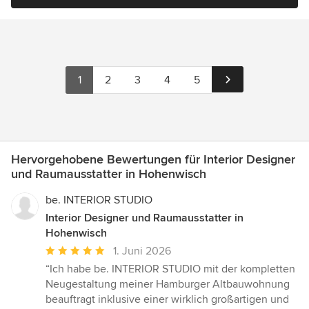
1
2
3
4
5
Hervorgehobene Bewertungen für Interior Designer
und Raumausstatter in Hohenwisch
be. INTERIOR STUDIO
Interior Designer und Raumausstatter in
Hohenwisch
Durchschnittliche
1. Juni 2026
Bewertung:
“Ich habe be. INTERIOR STUDIO mit der kompletten
5
Neugestaltung meiner Hamburger Altbauwohnung
von
beauftragt inklusive einer wirklich großartigen und