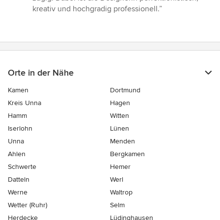
5
kreativ und hochgradig professionell.”
Sternen
Orte in der Nähe
Kamen
Dortmund
Kreis Unna
Hagen
Hamm
Witten
Iserlohn
Lünen
Unna
Menden
Ahlen
Bergkamen
Schwerte
Hemer
Datteln
Werl
Werne
Waltrop
Wetter (Ruhr)
Selm
Herdecke
Lüdinghausen