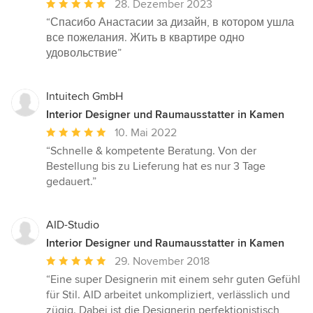
Durchschnittliche
28. Dezember 2023
Bewertung:
“Спасибо Анастасии за дизайн, в котором ушла
5
все пожелания. Жить в квартире одно
von
удовольствие”
5
Sternen
Intuitech GmbH
Interior Designer und Raumausstatter in Kamen
Durchschnittliche
10. Mai 2022
Bewertung:
“Schnelle & kompetente Beratung. Von der
5
Bestellung bis zu Lieferung hat es nur 3 Tage
von
gedauert.”
5
Sternen
AID-Studio
Interior Designer und Raumausstatter in Kamen
Durchschnittliche
29. November 2018
Bewertung:
“Eine super Designerin mit einem sehr guten Gefühl
5
für Stil. AID arbeitet unkompliziert, verlässlich und
von
zügig. Dabei ist die Designerin perfektionistisch,