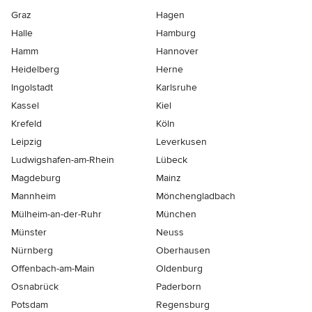
Graz
Hagen
Halle
Hamburg
Hamm
Hannover
Heidelberg
Herne
Ingolstadt
Karlsruhe
Kassel
Kiel
Krefeld
Köln
Leipzig
Leverkusen
Ludwigshafen-am-Rhein
Lübeck
Magdeburg
Mainz
Mannheim
Mönchen­gladbach
Mülheim-an-der-Ruhr
München
Münster
Neuss
Nürnberg
Oberhausen
Offenbach-am-Main
Oldenburg
Osnabrück
Paderborn
Potsdam
Regensburg