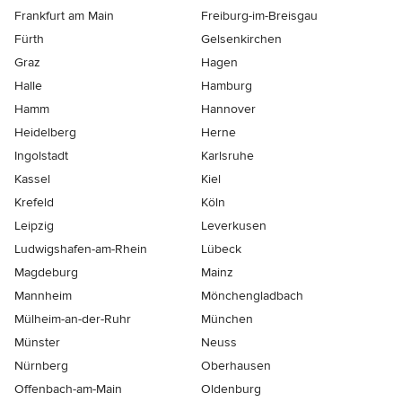
Frankfurt am Main
Freiburg-im-Breisgau
Fürth
Gelsenkirchen
Graz
Hagen
Halle
Hamburg
Hamm
Hannover
Heidelberg
Herne
Ingolstadt
Karlsruhe
Kassel
Kiel
Krefeld
Köln
Leipzig
Leverkusen
Ludwigshafen-am-Rhein
Lübeck
Magdeburg
Mainz
Mannheim
Mönchen­gladbach
Mülheim-an-der-Ruhr
München
Münster
Neuss
Nürnberg
Oberhausen
Offenbach-am-Main
Oldenburg