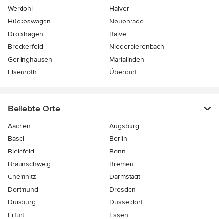
Werdohl
Halver
Hückeswagen
Neuenrade
Drolshagen
Balve
Breckerfeld
Niederbierenbach
Gerlinghausen
Marialinden
Elsenroth
Überdorf
Beliebte Orte
Aachen
Augsburg
Basel
Berlin
Bielefeld
Bonn
Braunschweig
Bremen
Chemnitz
Darmstadt
Dortmund
Dresden
Duisburg
Düsseldorf
Erfurt
Essen