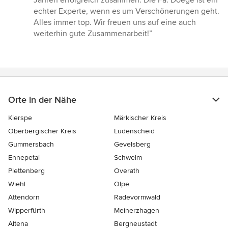
Jahren erfolgreich zusammen. Die Fa. Doege ist ein
von
echter Experte, wenn es um Verschönerungen geht.
5
Alles immer top. Wir freuen uns auf eine auch
Sternen
weiterhin gute Zusammenarbeit!”
Orte in der Nähe
Kierspe
Märkischer Kreis
Oberbergischer Kreis
Lüdenscheid
Gummersbach
Gevelsberg
Ennepetal
Schwelm
Plettenberg
Overath
Wiehl
Olpe
Attendorn
Radevormwald
Wipperfürth
Meinerzhagen
Altena
Bergneustadt