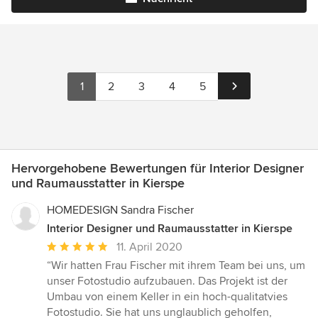
1
2
3
4
5
Hervorgehobene Bewertungen für Interior Designer
und Raumausstatter in Kierspe
HOMEDESIGN Sandra Fischer
Interior Designer und Raumausstatter in Kierspe
Durchschnittliche
11. April 2020
Bewertung:
“Wir hatten Frau Fischer mit ihrem Team bei uns, um
5
unser Fotostudio aufzubauen. Das Projekt ist der
von
Umbau von einem Keller in ein hoch-qualitatvies
5
Fotostudio. Sie hat uns unglaublich geholfen,