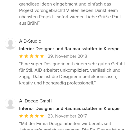
Sternen
grandiose Ideen eingebracht und einfach das
Projekt vorangebracht! Vielen lieben Dank! Beim
nächsten Projekt - sofort wieder. Liebe Grüße Paul
aus Brühl”
AID-Studio
Interior Designer und Raumausstatter in Kierspe
Durchschnittliche
29. November 2018
Bewertung:
“Eine super Designerin mit einem sehr guten Gefühl
5
für Stil. AID arbeitet unkompliziert, verlässlich und
von
zügig. Dabei ist die Designerin perfektionistisch,
5
kreativ und hochgradig professionell.”
Sternen
A. Doege GmbH
Interior Designer und Raumausstatter in Kierspe
Durchschnittliche
23. November 2017
Bewertung:
“Mit der Firma Doege arbeiten wir bereits seit
5