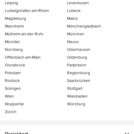
Leipzig
Leverkusen
Ludwigshafen-am-Rhein
Lübeck
Magdeburg
Mainz
Mannheim
Mönchen­gladbach
Mülheim-an-der-Ruhr
München
Münster
Neuss
Nürnberg
Oberhausen
Offenbach-am-Main
Oldenburg
Osnabrück
Paderborn
Potsdam
Regensburg
Rostock
Saarbrücken
Solingen
Stuttgart
Wien
Wiesbaden
Wuppertal
Würzburg
Zürich