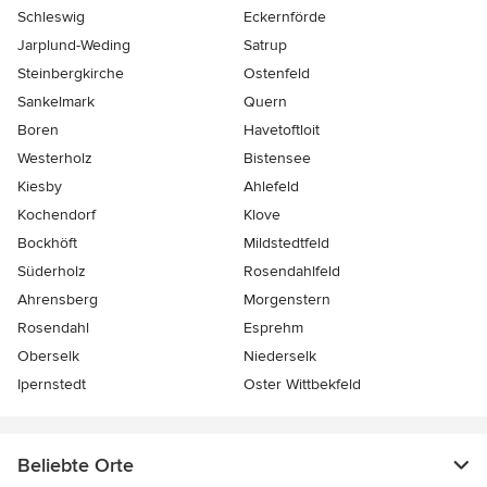
Schleswig
Eckernförde
Jarplund-Weding
Satrup
Steinbergkirche
Ostenfeld
Sankelmark
Quern
Boren
Havetoftloit
Westerholz
Bistensee
Kiesby
Ahlefeld
Kochendorf
Klove
Bockhöft
Mildstedtfeld
Süderholz
Rosendahlfeld
Ahrensberg
Morgenstern
Rosendahl
Esprehm
Oberselk
Niederselk
Ipernstedt
Oster Wittbekfeld
Beliebte Orte