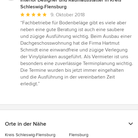
Interior Designer und Raumausstatter in Kreis
Schleswig-Flensburg
Durchschnittliche
9. Oktober 2018
Bewertung:
“Fachbetriebe für Bodenbeläge gibt es viele aber
5
neben eine gute Beratung ist auch eine saubere
von
und zügige Ausführung wichtig. Beim Ausbau einer
5
Dachgeschosswohnung hat die Firma Hartmut
Sternen
Schmidt eine einwandfreie und zügige Verlegung
der Vinylplanken ausgeführt. Als Vermieter ist uns
besonders eine zuverlässige Terminplanung wichtig.
Die Termine wurden bis jetzt immer eingehalten
und die Ausführung in der vereinbarten Zeit
erledigt.”
Orte in der Nähe
Kreis Schleswig-Flensburg
Flensburg