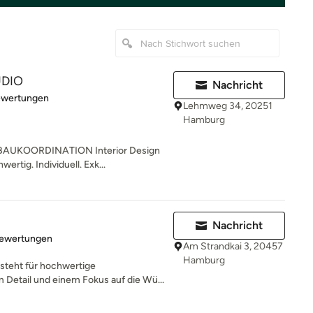
UDIO
Nachricht
rtung: 5 von 5 Sternen
ewertungen
Lehmweg 34, 20251
Hamburg
AUKOORDINATION Interior Design
ertig. Individuell. Exk...
Nachricht
rtung: 5 von 5 Sternen
Bewertungen
Am Strandkai 3, 20457
Hamburg
steht für hochwertige
 Detail und einem Fokus auf die Wü...