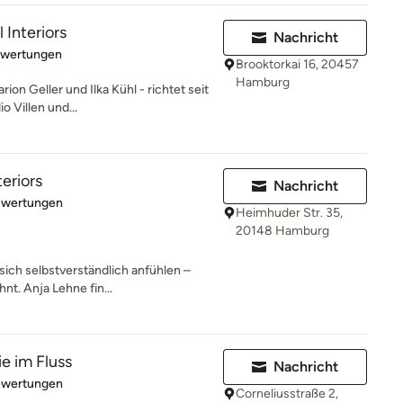
 Interiors
Nachricht
rtung: 5 von 5 Sternen
ewertungen
Brooktorkai 16, 20457
Hamburg
ion Geller und Ilka Kühl - richtet seit
 Villen und...
teriors
Nachricht
rtung: 5 von 5 Sternen
ewertungen
Heimhuder Str. 35,
20148 Hamburg
ich selbstverständlich anfühlen –
nt. Anja Lehne fin...
e im Fluss
Nachricht
rtung: 4.8 von 5 Sternen
ewertungen
Corneliusstraße 2,