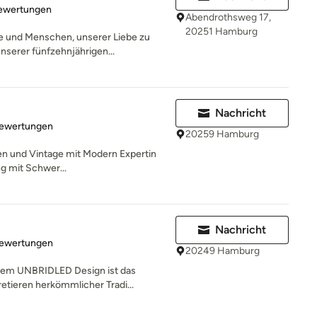
rtung: 4.9 von 5 Sternen
Bewertungen
Abendrothsweg 17,
20251 Hamburg
 und Menschen, unserer Liebe zu
nserer fünfzehnjährigen...
Nachricht
rtung: 5 von 5 Sternen
Bewertungen
20259 Hamburg
ten und Vintage mit Modern Expertin
ng mit Schwer...
Nachricht
rtung: 4.9 von 5 Sternen
Bewertungen
20249 Hamburg
inem UNBRIDLED Design ist das
tieren herkömmlicher Tradi...