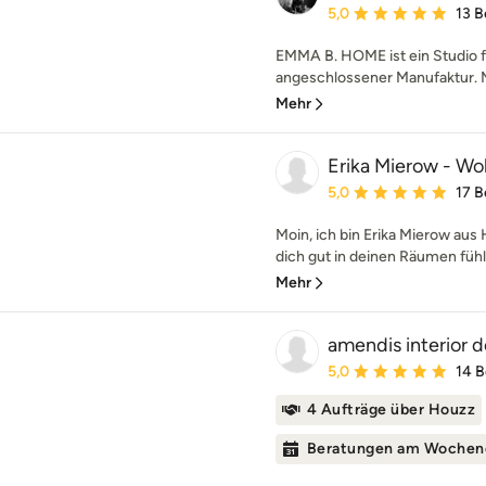
Durchschnittliche Bewe
5,0
13 
EMMA B. HOME ist ein Studio fü
angeschlossener Manufaktur. M
Mehr
Erika Mierow - W
Durchschnittliche Bewe
5,0
17 
Moin, ich bin Erika Mierow au
dich gut in deinen Räumen fühle
Mehr
amendis interior 
Durchschnittliche Bewe
5,0
14 
4 Aufträge über Houzz
Beratungen am Wochen