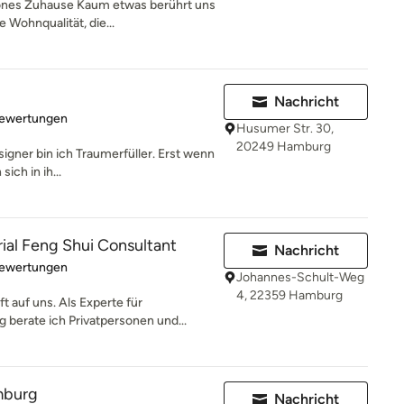
hönes Zuhause Kaum etwas berührt uns
 Wohnqualität, die...
Nachricht
rtung: 4.9 von 5 Sternen
Bewertungen
Husumer Str. 30,
20249 Hamburg
signer bin ich Traumerfüller. Erst wenn
ich in ih...
rial Feng Shui Consultant
Nachricht
rtung: 5 von 5 Sternen
Bewertungen
Johannes-Schult-Weg
4, 22359 Hamburg
 auf uns. Als Experte für
berate ich Privatpersonen und...
mburg
Nachricht