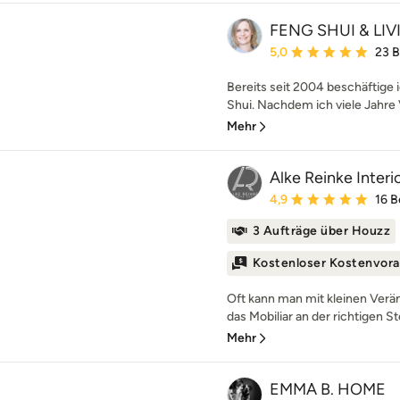
FENG SHUI & LIV
Durchschnittliche Bewe
5,0
23 
Bereits seit 2004 beschäftige
Shui. Nachdem ich viele Jahre V
Mehr
Alke Reinke Interi
Durchschnittliche Bewe
4,9
16 
3 Aufträge über Houzz
Kostenloser Kostenvora
Oft kann man mit kleinen Ver
das Mobiliar an der richtigen S
Mehr
EMMA B. HOME