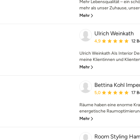
Mehr Lebensqualität – ein sc
mehr als unser Zuhause, unsere
Mehr
Ulrich Weinkath
Durchschnittliche Bewe
4,9
12 
Ulrich Weinkath Als Interior De
meine Klientinnen und Klienten s
Mehr
Bettina Kohl Impe
Durchschnittliche Bewe
5,0
17 
Räume haben eine enorme Kraft
energetische Raumoptimierung 
Mehr
Room Styling Ha