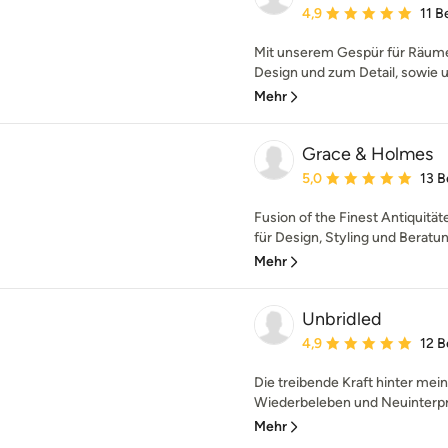
Durchschnittliche Bewe
4,9
11 
Mit unserem Gespür für Räume
Design und zum Detail, sowie u
Mehr
Grace & Holmes
Durchschnittliche Bewe
5,0
13 
Fusion of the Finest Antiquitä
für Design, Styling und Beratu
Mehr
Unbridled
Durchschnittliche Bewe
4,9
12 
Die treibende Kraft hinter me
Wiederbeleben und Neuinterpre
Mehr