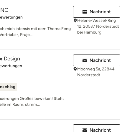
ING
Nachricht
rtung: 5 von 5 Sternen
Bewertungen
Helene-Wessel-Ring
12, 20537 Norderstedt
 ich mich intensiv mit dem Thema Feng
bei Hamburg
ertriebs-, Proje...
or Design
Nachricht
rtung: 4.9 von 5 Sternen
Bewertungen
Moorweg 5a, 22844
Norderstedt
nschlag
änderungen Großes bewirken! Steht
telle im Raum, stimm...
Nachricht