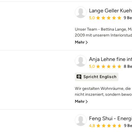
Lange Geller Kuehl
Durchschnittliche Bewe
5,0
9 B
Unser Team - Bettina Lange, Mar
2009 mit unserem Interiorstudio
Mehr
Anja Lehne fine in
Durchschnittliche Bewe
5,0
8 B
Spricht Englisch
Wir gestalten Wohnräume, die s
nicht inszeniert, sondern bewoh
Mehr
Feng Shui - Energi
Durchschnittliche Bewe
4,8
9 B