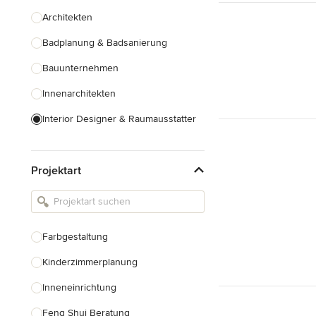
Architekten
Badplanung & Badsanierung
Bauunternehmen
Innenarchitekten
Interior Designer & Raumausstatter
Küchenplanung
Projektart
Landschaftsarchitekten
Armaturen & Sanitärbedarf
Beleuchtung
Farbgestaltung
Einbauschränke
Kinderzimmerplanung
Alle anzeigen
Inneneinrichtung
Feng Shui Beratung