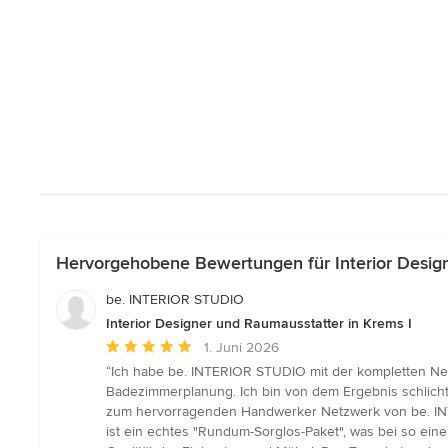
Hervorgehobene Bewertungen für Interior Design
be. INTERIOR STUDIO
Interior Designer und Raumausstatter in Krems I
Durchschnittliche
1. Juni 2026
Bewertung:
“Ich habe be. INTERIOR STUDIO mit der kompletten Ne
5
Badezimmerplanung. Ich bin von dem Ergebnis schlicht
von
zum hervorragenden Handwerker Netzwerk von be. INT
5
ist ein echtes "Rundum-Sorglos-Paket", was bei so eine
Sternen