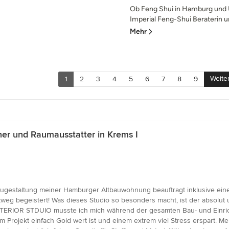
Ob Feng Shui in Hamburg und
Imperial Feng-Shui Beraterin un
Mehr
Weite
1
2
3
4
5
6
7
8
9
er und Raumausstatter in Krems I
ugestaltung meiner Hamburger Altbauwohnung beauftragt inklusive eine
weg begeistert! Was dieses Studio so besonders macht, ist der absolut
ERIOR STDUIO musste ich mich während der gesamten Bau- und Einrich
m Projekt einfach Gold wert ist und einem extrem viel Stress erspart. Me