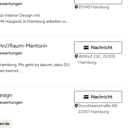
rtung: 5 von 5 Sternen
Bewertungen
20149 Hamburg
r Interior Design mit
it Haupsitz in Hamburg arbeiten w...
ohn//Raum-Mentorin
Nachricht
rtung: 5 von 5 Sternen
Bewertungen
Witthof 23C, 22305
Hamburg
s Hamburg. Mir geht es darum, dass DU
n kannst....
design
Nachricht
rtung: 5 von 5 Sternen
Bewertungen
Dorotheenstraße 48,
22301 Hamburg
ende