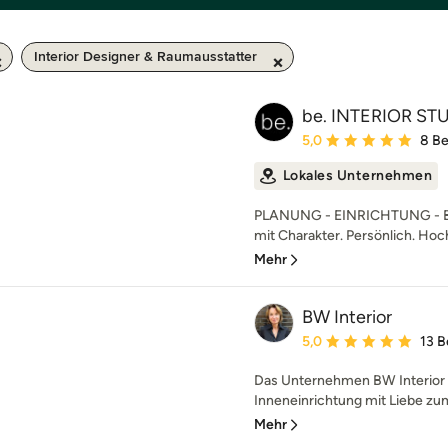
Interior Designer & Raumausstatter
be. INTERIOR ST
Durchschnittliche Bewe
5,0
8 B
Lokales Unternehmen
PLANUNG - EINRICHTUNG - B
mit Charakter. Persönlich. Hochw
Mehr
BW Interior
Durchschnittliche Bewe
5,0
13 
Das Unternehmen BW Interior 
Inneneinrichtung mit Liebe zum
Mehr