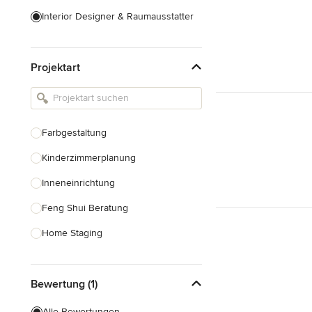
Interior Designer & Raumausstatter
Küchenplanung
Projektart
Landschaftsarchitekten
Armaturen & Sanitärbedarf
Beleuchtung
Farbgestaltung
Einbauschränke
Kinderzimmerplanung
Alle anzeigen
Inneneinrichtung
Feng Shui Beratung
Home Staging
Design-Beratung
Bewertung (1)
Alle anzeigen
Alle Bewertungen