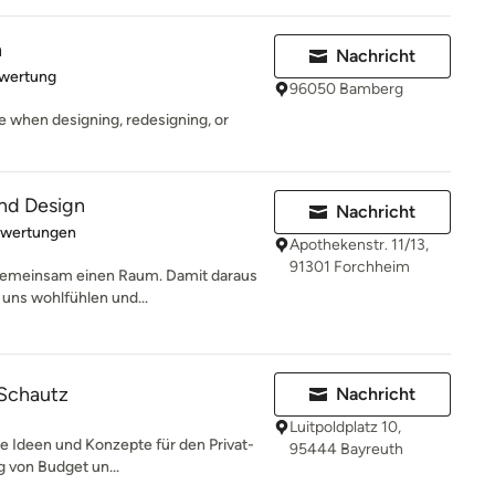
n
Nachricht
rtung: 5 von 5 Sternen
ewertung
96050 Bamberg
e when designing, redesigning, or
nd Design
Nachricht
rtung: 5 von 5 Sternen
ewertungen
Apothekenstr. 11/13,
91301 Forchheim
 gemeinsam einen Raum. Damit daraus
uns wohlfühlen und...
 Schautz
Nachricht
Luitpoldplatz 10,
le Ideen und Konzepte für den Privat-
95444 Bayreuth
 von Budget un...