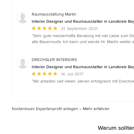
Raumausstattung Martin
Interior Designer und Raumausstatter in Landkreis Ba
Durchschnittliche
21. September 2021
Bewertung:
“Sehr gute meisterhafte Beratung mit viel Liebe zum De
5
alte Bauernsofa. Ich kann und werde Hr. Martin weiter
von
5
Sternen
DRECHSLER INTERIORS
Interior Designer und Raumausstatter in Landkreis Ba
Durchschnittliche
14. Juli 2017
Bewertung:
“Wir arbeiten seit vielen Jahren erfolgreich mit Drech
5
von
5
Sternen
Kostenloses Expertenprofil anlegen –
Mehr erfahren
Warum sollten