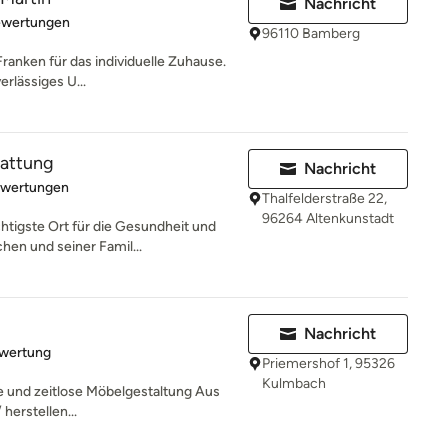
Nachricht
rtung: 5 von 5 Sternen
ewertungen
96110 Bamberg
Franken für das individuelle Zuhause.
erlässiges U...
attung
Nachricht
rtung: 5 von 5 Sternen
ewertungen
Thalfelderstraße 22,
96264 Altenkunstadt
htigste Ort für die Gesundheit und
en und seiner Famil...
Nachricht
rtung: 5 von 5 Sternen
ewertung
Priemershof 1, 95326
Kulmbach
e und zeitlose Möbelgestaltung Aus
herstellen...