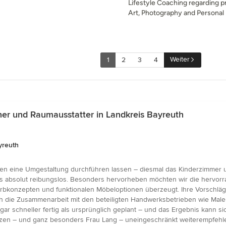
Lifestyle Coaching regarding pr
Art, Photography and Persona
Weiter
1
2
3
4
er und Raumausstatter in Landkreis Bayreuth
yreuth
en eine Umgestaltung durchführen lassen – diesmal das Kinderzimmer 
les absolut reibungslos. Besonders hervorheben möchten wir die hervorr
bkonzepten und funktionalen Möbeloptionen überzeugt. Ihre Vorschläge
 die Zusammenarbeit mit den beteiligten Handwerksbetrieben wie Maler 
ar schneller fertig als ursprünglich geplant – und das Ergebnis kann si
en – und ganz besonders Frau Lang – uneingeschränkt weiterempfehle