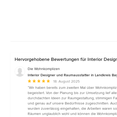
Hervorgehobene Bewertungen für Interior Design
Die Wohnkomplizen
Interior Designer und Raumausstatter in Landkreis Ba
Durchschnittliche
18. August 2025
Bewertung:
“Wir haben bereits zum zweiten Mal über Wohnkompliz
5
begeistert. Von der Planung bis zur Umsetzung lief al
von
durchdachten Ideen zur Raumgestaltung, stimmigen Far
5
und genau auf unsere Bedürfnisse zugeschnitten. Auch
Sternen
wurden zuverlässig eingehalten, die Arbeiten waren sog
Räumen unglaublich wohl und können die Wohnkompliz