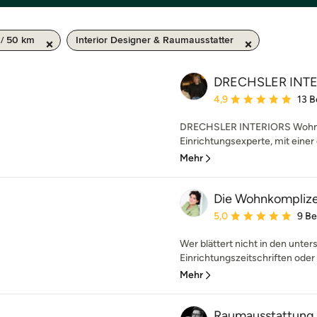
 / 50 km
Interior Designer & Raumausstatter
DRECHSLER INT
Durchschnittliche Bewe
4,9
13 
DRECHSLER INTERIORS Wohnen-
Einrichtungsexperte, mit einer
Mehr
Die Wohnkompliz
Durchschnittliche Bewe
5,0
9 B
Wer blättert nicht in den unte
Einrichtungszeitschriften oder
Mehr
Raumausstattung 