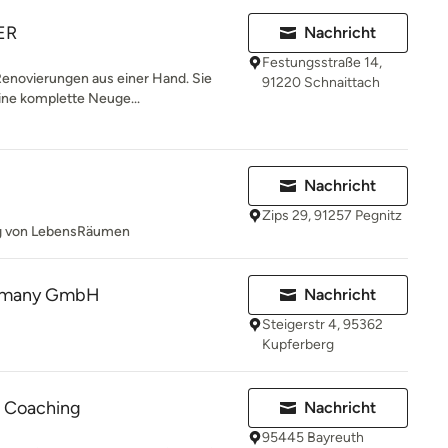
ER
Nachricht
Festungsstraße 14,
Renovierungen aus einer Hand. Sie
91220 Schnaittach
ine komplette Neuge...
Nachricht
Zips 29, 91257 Pegnitz
ng von LebensRäumen
ermany GmbH
Nachricht
Steigerstr 4, 95362
Kupferberg
e Coaching
Nachricht
95445 Bayreuth