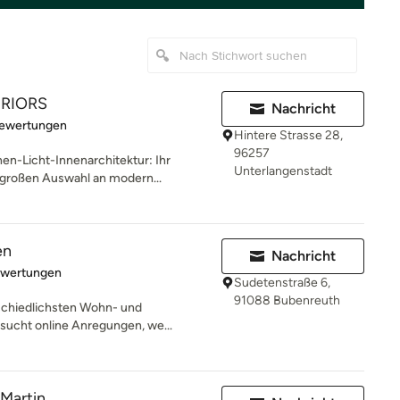
ERIORS
Nachricht
rtung: 4.9 von 5 Sternen
Bewertungen
Hintere Strasse 28,
96257
Licht-Innenarchitektur: Ihr
Unterlangenstadt
 großen Auswahl an modern...
en
Nachricht
rtung: 5 von 5 Sternen
ewertungen
Sudetenstraße 6,
91088 Bubenreuth
rschiedlichsten Wohn- und
 sucht online Anregungen, we...
Martin