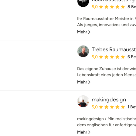
Durchschnittliche Bewe
5,0
8 B
Ihr Raumausstatter Meister in 
Als junges, innovatives und zuv
Mehr
Trebes Raumausst
Durchschnittliche Bewe
5,0
6 B
Das eigene Zuhause ist der wic
Lebenskraft eines jeden Mensch
Mehr
makingdesign
Durchschnittliche Bewe
5,0
1 B
makingdesign / Minimalistisch
dem englischen für anfertigen/ 
Mehr