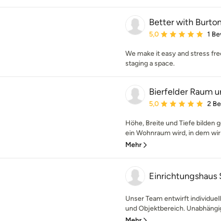
Better with Burto
Durchschnittliche Bewe
5,0
1 B
We make it easy and stress fre
staging a space.
Bierfelder Raum u
Durchschnittliche Bewe
5,0
2 B
Höhe, Breite und Tiefe bilden
ein Wohnraum wird, in dem wir 
Mehr
Einrichtungshaus
Unser Team entwirft individuel
und Objektbereich. Unabhängig
Mehr