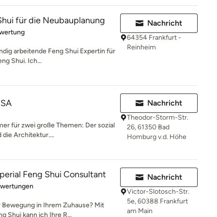
Shui für die Neubauplanung
Nachricht
rtung: 5 von 5 Sternen
ewertung
64354 Frankfurt -
Reinheim
ändig arbeitende Feng Shui Expertin für
ng Shui. Ich...
FSA
Nachricht
Theodor-Storm-Str.
er für zwei große Themen: Der sozial
26, 61350 Bad
die Architektur....
Homburg v.d. Höhe
perial Feng Shui Consultant
Nachricht
rtung: 5 von 5 Sternen
ewertungen
Victor-Slotosch-Str.
5e, 60388 Frankfurt
r Bewegung in Ihrem Zuhause? Mit
am Main
 Shui kann ich Ihre R...