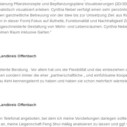
nplanung Pflanzkonzepte und Bepflanzungspläne Visualisierungen (2D/3
istisch visualisiert erleben. Cynthia Nebel verfolgt einen sehr persönlic
 ganzheitliche Betreuung von der Idee bis zur Umsetzung Ziel: aus R
en in dieser Form) Fokus auf Ästhetik, Funktionalität und Nachhaltigkei
ßgeschneiderte Gestaltung von Wohn- und Lebensräumen. Cynthia Nebel 
lnen Raum inklusive Garten.”
Landkreis Offenbach
ente Beratung . Vor allem hat uns die Flexibilität und das einbeziehe
den sondern immer die eher „partnerschaftliche „ und einfühlsame Koop
, Frau Kehl kennengelernt zu haben und haben sie schon mehrfach wärms
Landkreis Offenbach
 Telefonat angeboten, bei dem ich meine Vorstellungen darlegen sollte
an, meine Liegenschaft Feng Shui mäßig analisieren zu lassen und ggf.