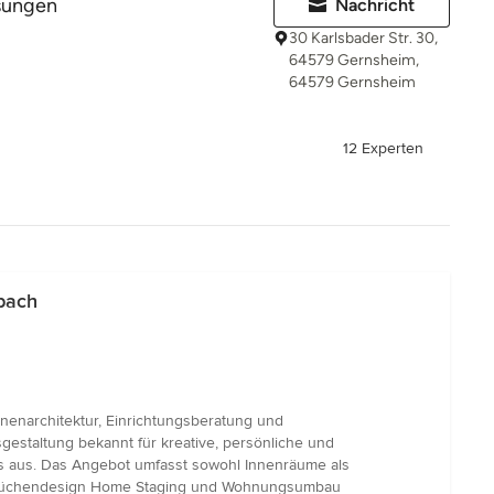
ösungen
Nachricht
30 Karlsbader Str. 30,
64579 Gernsheim,
64579 Gernsheim
12 Experten
bach
nnenarchitektur, Einrichtungsberatung und
tsgestaltung bekannt für kreative, persönliche und
ls aus. Das Angebot umfasst sowohl Innenräume als
d Küchendesign Home Staging und Wohnungsumbau