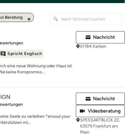
ui Beratung
Nachricht
rtung: 4.9 von 5 Sternen
Bewertungen
61184 Karben
Spricht Englisch
ch eine neue Wohnung oder Haus ist
Mal keine Kompromiss...
SIGN
Nachricht
rtung: 5 von 5 Sternen
Bewertungen
Videoberatung
eine Seele zu verleihen *ensoul your
SPESSARTBLICK 22,
terstützen mi...
63579 Frankfurt am
Main