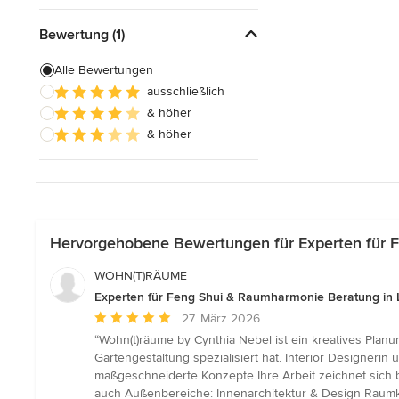
Bewertung (1)
Alle Bewertungen
ausschließlich
& höher
& höher
Hervorgehobene Bewertungen für Experten für 
WOHN(T)RÄUME
Experten für Feng Shui & Raumharmonie Beratung in 
Durchschnittliche
27. März 2026
Bewertung:
“Wohn(t)räume by Cynthia Nebel ist ein kreatives Plan
5
Gartengestaltung spezialisiert hat. Interior Designerin
von
maßgeschneiderte Konzepte Ihre Arbeit zeichnet sich
5
auch Außenbereiche: Innenarchitektur & Design Rau