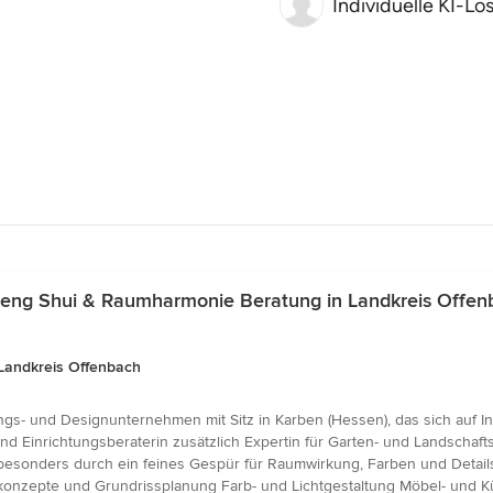
Individuelle KI-L
Feng Shui & Raumharmonie Beratung in Landkreis Offen
Landkreis Offenbach
ungs- und Designunternehmen mit Sitz in Karben (Hessen), das sich auf I
 und Einrichtungsberaterin zusätzlich Expertin für Garten- und Landschaf
 besonders durch ein feines Gespür für Raumwirkung, Farben und Detai
mkonzepte und Grundrissplanung Farb- und Lichtgestaltung Möbel- un