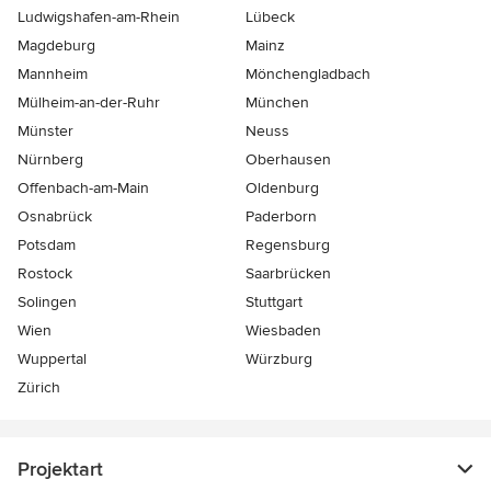
Ludwigshafen-am-Rhein
Lübeck
Magdeburg
Mainz
Mannheim
Mönchen­gladbach
Mülheim-an-der-Ruhr
München
Münster
Neuss
Nürnberg
Oberhausen
Offenbach-am-Main
Oldenburg
Osnabrück
Paderborn
Potsdam
Regensburg
Rostock
Saarbrücken
Solingen
Stuttgart
Wien
Wiesbaden
Wuppertal
Würzburg
Zürich
Projektart