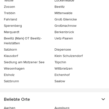
Teltow
Luckenwalde
Zossen
Beelitz
Trebbin
Mittenwalde
Fahrland
Groß Glienicke
Sperenberg
Großmachnow
Marquardt
Berkenbrück
Beelitz (Mark) OT Beelitz-
Uetz-Paaren
Heilstätten
Satzkorn
Diepensee
Klausdorf
Klein Schulzendorf
Siedlung am Motzener See
Töpchin
Wiesenhagen
Wittbrietzen
Elsholz
Eichenhof
Salzbrunn
Saalow
Beliebte Orte
Aachen
Augsburg