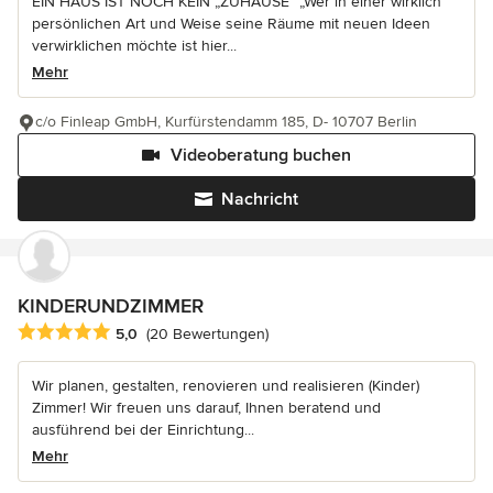
EIN HAUS IST NOCH KEIN „ZUHAUSE“ „Wer in einer wirklich
persönlichen Art und Weise seine Räume mit neuen Ideen
verwirklichen möchte ist hier...
Mehr
c/o Finleap GmbH, Kurfürstendamm 185, D- 10707 Berlin
Videoberatung buchen
Nachricht
KINDERUNDZIMMER
Durchschnittliche Bewertung: 5 von 5 Sternen
5,0
(20 Bewertungen)
Wir planen, gestalten, renovieren und realisieren (Kinder)
Zimmer! Wir freuen uns darauf, Ihnen beratend und
ausführend bei der Einrichtung...
Mehr