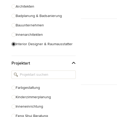
Architekten
Badplanung & Badsanierung
Bauunternehmen
Innenarchitekten
Interior Designer & Raumausstatter
Küchenplanung
Projektart
Landschaftsarchitekten
Armaturen & Sanitärbedarf
Beleuchtung
Farbgestaltung
Einbauschränke
Kinderzimmerplanung
Alle anzeigen
Inneneinrichtung
Feng Shui Beratung