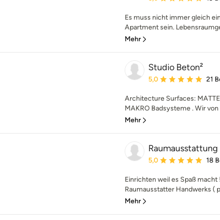
Es muss nicht immer gleich e
Apartment sein. Lebensraumges
Mehr
Studio Beton²
Durchschnittliche Bewe
5,0
21 
Architecture Surfaces: MATTE
MAKRO Badsysteme . Wir von S
Mehr
Raumausstattung 
Durchschnittliche Bewe
5,0
18 
Einrichten weil es Spaß macht 
Raumausstatter Handwerks ( po
Mehr