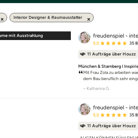
Interior Designer & Raumausstatter
freudenspiel - int
äume mit Ausstrahlung
Durchschnittliche Bewe
5,0
35 
11 Aufträge über Houzz
München & Starnberg I Inspi
Mit Frau Zola zu arbeiten wa
dem Bau beruflich sehr eing
– Katharina G.
freudenspiel - int
Durchschnittliche Bewe
5,0
35 
11 Aufträge über Houzz