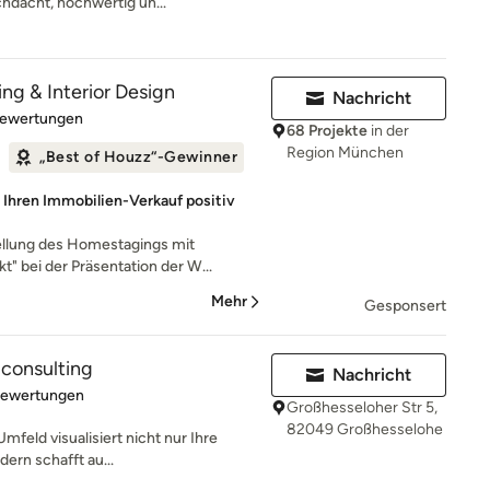
chdacht, hochwertig un...
g & Interior Design
Nachricht
rtung: 4.9 von 5 Sternen
Bewertungen
68 Projekte
in der
Region München
„Best of Houzz“-Gewinner
Ihren Immobilien-Verkauf positiv
tellung des Homestagings mit
 bei der Präsentation der W...
Mehr
Gesponsert
 consulting
Nachricht
rtung: 5 von 5 Sternen
Bewertungen
Großhesseloher Str 5,
82049 Großhesselohe
Umfeld visualisiert nicht nur Ihre
dern schafft au...