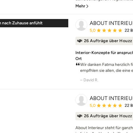
Mehr
ABOUT INTERIEU
ch nach Zuhause anfühlt
Durchschnittliche Bewe
5,0
22 
26 Aufträge über Houzz
Interior-Konzepte für anspruc
Ort
Wir danken Fatma herzlich f
empfhlen sie allen, die eine 
– David R.
ABOUT INTERIEU
Durchschnittliche Bewe
5,0
22 
26 Aufträge über Houzz
About Interieur steht für ganzh