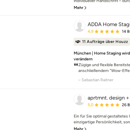
individueller Handschrift – dur
Mehr
ADDA Home Stagin
Durchschnittliche Bewe
4,9
14 
11 Aufträge über Houzz
München | Home Staging wird 
verändern
Zügige und flexible Bereits
anschließendem "Wow-Effekt"
– Sebastian Raitner
aprtmnt. design +
Durchschnittliche Bewe
5,0
26 
Ein für Sie optimal gestaltetes 
einzigartige Persönlichkeit, son
Mehr