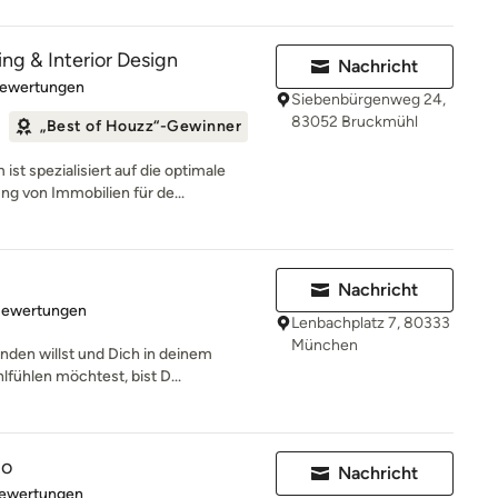
g & Interior Design
Nachricht
rtung: 4.9 von 5 Sternen
Bewertungen
Siebenbürgenweg 24,
83052 Bruckmühl
„Best of Houzz“-Gewinner
t spezialisiert auf die optimale
g von Immobilien für de...
Nachricht
rtung: 5 von 5 Sternen
Bewertungen
Lenbachplatz 7, 80333
München
nden willst und Dich in deinem
fühlen möchtest, bist D...
do
Nachricht
rtung: 5 von 5 Sternen
Bewertungen