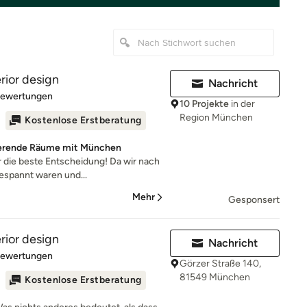
erior design
Nachricht
rtung: 5 von 5 Sternen
Bewertungen
10 Projekte
in der
Region München
Kostenlose Erstberatung
rierende Räume mit München
r die beste Entscheidung! Da wir nach
espannt waren und...
Mehr
Gesponsert
erior design
Nachricht
rtung: 5 von 5 Sternen
Bewertungen
Görzer Straße 140,
81549 München
Kostenlose Erstberatung