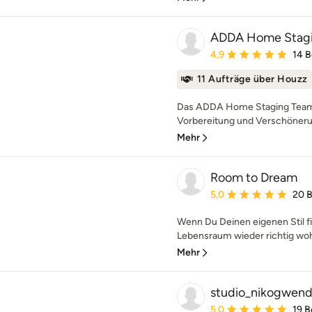
ADDA Home Stagin
Durchschnittliche Bewe
4,9
14 
11 Aufträge über Houzz
Das ADDA Home Staging Team is
Vorbereitung und Verschönerun
Mehr
Room to Dream
Durchschnittliche Bewe
5,0
20 
Wenn Du Deinen eigenen Stil fi
Lebensraum wieder richtig wohl
Mehr
studio_nikogwen
Durchschnittliche Bewe
5,0
19 