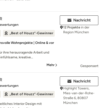
R
Nachricht
rtung: 5 von 5 Sternen
Bewertungen
12 Projekte
in der
Region München
„Best of Houzz“-Gewinner
hsvolle Wohnprojekte | Online & vor
ür ihre herausragende Arbeit und
einfühlsame, kreative...
Mehr
Gesponsert
R
Nachricht
rtung: 5 von 5 Sternen
Bewertungen
Highlight Towers,
Mies-van-der-Rohe-
„Best of Houzz“-Gewinner
Straße 6, 80807
München
eitliches Interior Design mit