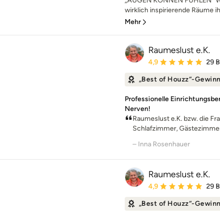
„AUGEN KÖNNEN FÜHLEN“ Was 
wirklich inspirierende Räume ih
Mehr
Raumeslust e.K.
Durchschnittliche Bewe
4,9
29 
„Best of Houzz“-Gewin
Professionelle Einrichtungsber
Nerven!
Raumeslust e.K. bzw. die Fra
Schlafzimmer, Gästezimmer,
– Inna Rosenhauer
Raumeslust e.K.
Durchschnittliche Bewe
4,9
29 
„Best of Houzz“-Gewin