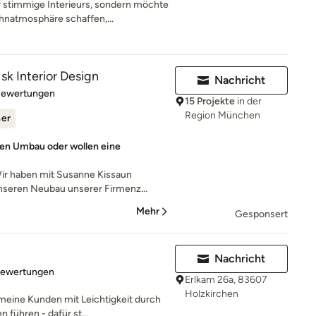
 stimmige Interieurs, sondern möchte
natmosphäre schaffen,...
sk Interior Design
Nachricht
rtung: 5 von 5 Sternen
Bewertungen
15 Projekte
in der
Region München
ner
nen Umbau oder wollen eine
Wir haben mit Susanne Kissaun
seren Neubau unserer Firmenz...
Mehr
Gesponsert
Nachricht
rtung: 5 von 5 Sternen
Bewertungen
Erlkam 26a, 83607
Holzkirchen
 meine Kunden mit Leichtigkeit durch
führen - dafür st...