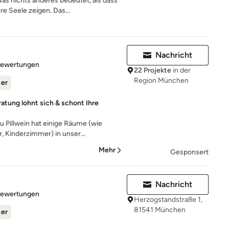
nichts anderes bedeutet, als dass
re Seele zeigen. Das...
Nachricht
rtung: 4.9 von 5 Sternen
Bewertungen
22 Projekte
in der
Region München
ner
atung lohnt sich & schont Ihre
u Pillwein hat einige Räume (wie
 Kinderzimmer) in unser...
Mehr
Gesponsert
Nachricht
rtung: 4.9 von 5 Sternen
Bewertungen
Herzogstandstraße 1,
81541 München
ner