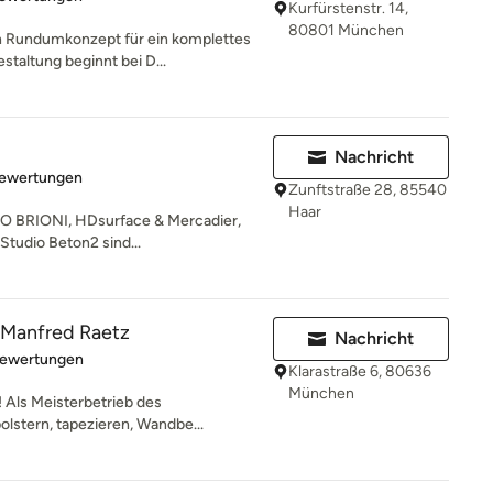
Kurfürstenstr. 14,
80801 München
in Rundumkonzept für ein komplettes
taltung beginnt bei D...
Nachricht
rtung: 5 von 5 Sternen
Bewertungen
Zunftstraße 28, 85540
Haar
O BRIONI, HDsurface & Mercadier,
tudio Beton2 sind...
Manfred Raetz
Nachricht
rtung: 5 von 5 Sternen
Bewertungen
Klarastraße 6, 80636
München
! Als Meisterbetrieb des
lstern, tapezieren, Wandbe...