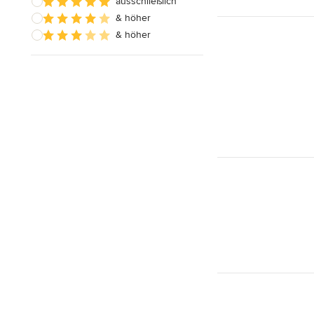
ausschließlich
& höher
& höher