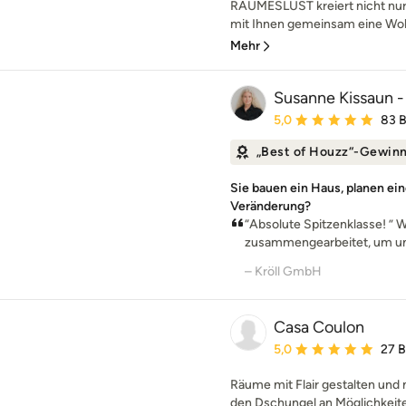
RAUMESLUST kreiert nicht nur
mit Ihnen gemeinsam eine Woh
Mehr
Susanne Kissaun - 
Durchschnittliche Bewe
5,0
83 
„Best of Houzz“-Gewin
Sie bauen ein Haus, planen ei
Veränderung?
“Absolute Spitzenklasse! ” 
zusammengearbeitet, um un
– Kröll GmbH
Casa Coulon
Durchschnittliche Bewe
5,0
27 
Räume mit Flair gestalten und
den Dschungel an Möglichkeiten 