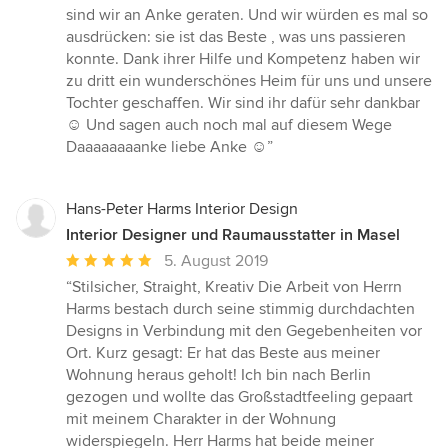
von
sind wir an Anke geraten. Und wir würden es mal so
5
ausdrücken: sie ist das Beste , was uns passieren
Sternen
konnte. Dank ihrer Hilfe und Kompetenz haben wir
zu dritt ein wunderschönes Heim für uns und unsere
Tochter geschaffen. Wir sind ihr dafür sehr dankbar
☺️ Und sagen auch noch mal auf diesem Wege
Daaaaaaaanke liebe Anke ☺️”
Hans-Peter Harms Interior Design
Interior Designer und Raumausstatter in Masel
Durchschnittliche
5. August 2019
Bewertung:
“Stilsicher, Straight, Kreativ Die Arbeit von Herrn
5
Harms bestach durch seine stimmig durchdachten
von
Designs in Verbindung mit den Gegebenheiten vor
5
Ort. Kurz gesagt: Er hat das Beste aus meiner
Sternen
Wohnung heraus geholt! Ich bin nach Berlin
gezogen und wollte das Großstadtfeeling gepaart
mit meinem Charakter in der Wohnung
widerspiegeln. Herr Harms hat beide meiner