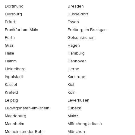
Dortmund
Dresden
Duisburg
Düsseldorf
Erfurt
Essen
Frankfurt am Main
Freiburg-im-Breisgau
Fürth
Gelsenkirchen
Graz
Hagen
Halle
Hamburg
Hamm
Hannover
Heidelberg
Herne
Ingolstadt
Karlsruhe
Kassel
Kiel
Krefeld
Köln
Leipzig
Leverkusen
Ludwigshafen-am-Rhein
Lübeck
Magdeburg
Mainz
Mannheim
Mönchen­gladbach
Mülheim-an-der-Ruhr
München