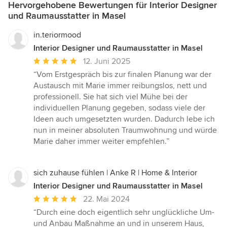
Hervorgehobene Bewertungen für Interior Designer
und Raumausstatter in Masel
in.teriormood
Interior Designer und Raumausstatter in Masel
Durchschnittliche
12. Juni 2025
Bewertung:
“Vom Erstgespräch bis zur finalen Planung war der
5
Austausch mit Marie immer reibungslos, nett und
von
professionell. Sie hat sich viel Mühe bei der
5
individuellen Planung gegeben, sodass viele der
Sternen
Ideen auch umgesetzten wurden. Dadurch lebe ich
nun in meiner absoluten Traumwohnung und würde
Marie daher immer weiter empfehlen.”
sich zuhause fühlen | Anke R | Home & Interior
Interior Designer und Raumausstatter in Masel
Durchschnittliche
22. Mai 2024
Bewertung:
“Durch eine doch eigentlich sehr unglückliche Um-
5
und Anbau Maßnahme an und in unserem Haus,