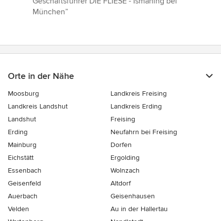
Geschäftsführer DIE FLIESE - Ismaning bei
München”
Orte in der Nähe
Moosburg
Landkreis Freising
Landkreis Landshut
Landkreis Erding
Landshut
Freising
Erding
Neufahrn bei Freising
Mainburg
Dorfen
Eichstätt
Ergolding
Essenbach
Wolnzach
Geisenfeld
Altdorf
Auerbach
Geisenhausen
Velden
Au in der Hallertau