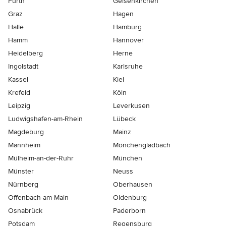
Fürth
Gelsenkirchen
Graz
Hagen
Halle
Hamburg
Hamm
Hannover
Heidelberg
Herne
Ingolstadt
Karlsruhe
Kassel
Kiel
Krefeld
Köln
Leipzig
Leverkusen
Ludwigshafen-am-Rhein
Lübeck
Magdeburg
Mainz
Mannheim
Mönchen­gladbach
Mülheim-an-der-Ruhr
München
Münster
Neuss
Nürnberg
Oberhausen
Offenbach-am-Main
Oldenburg
Osnabrück
Paderborn
Potsdam
Regensburg