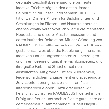
von
geprägte Geschäftsbeziehung, die bis heute
5
kreative Früchte trägt. In den ersten Jahren
Sternen
freiberuflich für unser Unternehmen DIE FLIESE
tätig, war Daniela Pillwein für Badplanungen und
Gestaltungen im Fliesen- und Natursteinbereich
ebenso kreativ verantwortlich wie für die mehrfache
Neugestaltung unserer Ausstellungsräume und
deren laufender Dekoration. Mit der Gründung von
RAUMESLUST erfüllte sie sich den Wunsch, Kunden
gestalterisch weit über die Badplanung hinaus mit
kreativen Einrichtungskonzepten zu überzeugen
und ihren Ideenreichtum, ihre Fachkompetenz und
ihre große Farb- und Stilsicherheit neu
auszurichten. Mit großer Lust am Querdenken,
leidenschaftlichem Engagement und ausgeprägter
Serviceorientierung hat sie sich ihren Platz im
Interiorbereich erobert. Dazu gratulieren wir
herzlichst, wünschen RAUMESLUST weiterhin viel
Erfolg und freuen uns noch auf viele gute Jahre der
gemeinsamen Zusammenarbeit. Hubert Nägeli -