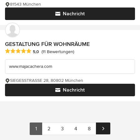
81543 München
Nachricht
GESTALTUNG FÜR WOHNRÄUME
Durchschnittliche Bewertung: 5 von 5 Sternen
5,0
(11 Bewertungen)
www.majacachera.com
SIEGESSTRASSE 28, 80802 München
Nachricht
1
2
3
4
8