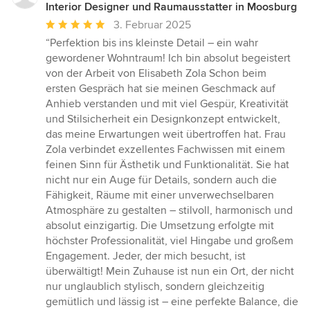
Interior Designer und Raumausstatter in Moosburg
Durchschnittliche
3. Februar 2025
Bewertung:
“Perfektion bis ins kleinste Detail – ein wahr
5
gewordener Wohntraum! Ich bin absolut begeistert
von
von der Arbeit von Elisabeth Zola Schon beim
5
ersten Gespräch hat sie meinen Geschmack auf
Sternen
Anhieb verstanden und mit viel Gespür, Kreativität
und Stilsicherheit ein Designkonzept entwickelt,
das meine Erwartungen weit übertroffen hat. Frau
Zola verbindet exzellentes Fachwissen mit einem
feinen Sinn für Ästhetik und Funktionalität. Sie hat
nicht nur ein Auge für Details, sondern auch die
Fähigkeit, Räume mit einer unverwechselbaren
Atmosphäre zu gestalten – stilvoll, harmonisch und
absolut einzigartig. Die Umsetzung erfolgte mit
höchster Professionalität, viel Hingabe und großem
Engagement. Jeder, der mich besucht, ist
überwältigt! Mein Zuhause ist nun ein Ort, der nicht
nur unglaublich stylisch, sondern gleichzeitig
gemütlich und lässig ist – eine perfekte Balance, die