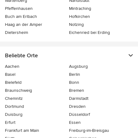
Wartenberg
Nandlstadt
Pfeffenhausen
Mintraching
Buch am Erlbach
Hofkirchen
Haag an der Amper
Notzing
Dietersheim
Eichenried bei Erding
Beliebte Orte
Aachen
Augsburg
Basel
Berlin
Bielefeld
Bonn
Braunschweig
Bremen
Chemnitz
Darmstadt
Dortmund
Dresden
Duisburg
Düsseldorf
Erfurt
Essen
Frankfurt am Main
Freiburg-im-Breisgau