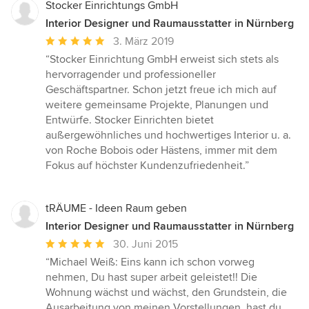
Stocker Einrichtungs GmbH
Interior Designer und Raumausstatter in Nürnberg
Durchschnittliche
3. März 2019
Bewertung:
“Stocker Einrichtung GmbH erweist sich stets als
5
hervorragender und professioneller
von
Geschäftspartner. Schon jetzt freue ich mich auf
5
weitere gemeinsame Projekte, Planungen und
Sternen
Entwürfe. Stocker Einrichten bietet
außergewöhnliches und hochwertiges Interior u. a.
von Roche Bobois oder Hästens, immer mit dem
Fokus auf höchster Kundenzufriedenheit.”
tRÄUME - Ideen Raum geben
Interior Designer und Raumausstatter in Nürnberg
Durchschnittliche
30. Juni 2015
Bewertung:
“Michael Weiß: Eins kann ich schon vorweg
5
nehmen, Du hast super arbeit geleistet!! Die
von
Wohnung wächst und wächst, den Grundstein, die
5
Ausarbeitung von meinen Vorstellungen, hast du