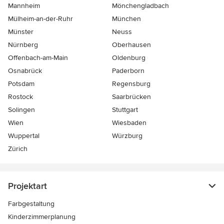
Mannheim
Mönchen­gladbach
Mülheim-an-der-Ruhr
München
Münster
Neuss
Nürnberg
Oberhausen
Offenbach-am-Main
Oldenburg
Osnabrück
Paderborn
Potsdam
Regensburg
Rostock
Saarbrücken
Solingen
Stuttgart
Wien
Wiesbaden
Wuppertal
Würzburg
Zürich
Projektart
Farbgestaltung
Kinderzimmerplanung