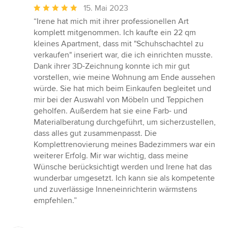
Durchschnittliche
15. Mai 2023
Bewertung:
“Irene hat mich mit ihrer professionellen Art
5
komplett mitgenommen. Ich kaufte ein 22 qm
von
kleines Apartment, dass mit "Schuhschachtel zu
5
verkaufen" inseriert war, die ich einrichten musste.
Sternen
Dank ihrer 3D-Zeichnung konnte ich mir gut
vorstellen, wie meine Wohnung am Ende aussehen
würde. Sie hat mich beim Einkaufen begleitet und
mir bei der Auswahl von Möbeln und Teppichen
geholfen. Außerdem hat sie eine Farb- und
Materialberatung durchgeführt, um sicherzustellen,
dass alles gut zusammenpasst. Die
Komplettrenovierung meines Badezimmers war ein
weiterer Erfolg. Mir war wichtig, dass meine
Wünsche berücksichtigt werden und Irene hat das
wunderbar umgesetzt. Ich kann sie als kompetente
und zuverlässige Inneneinrichterin wärmstens
empfehlen.”