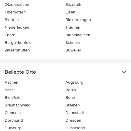
Otzenhausen
Sitzerath
Obersötern
Eisen
Bierfeld
Bleiderdingen
Niederleuken
Traunen
Eborn
Biebelhausen
Burgbirkenfeld
Schmelz
Zinsershütten
Buweiler
Beliebte Orte
Aachen
Augsburg
Basel
Berlin
Bielefeld
Bonn
Braunschweig
Bremen
Chemnitz
Darmstadt
Dortmund
Dresden
Duisburg
Düsseldorf