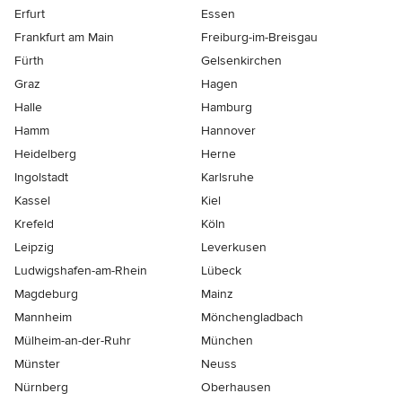
Erfurt
Essen
Frankfurt am Main
Freiburg-im-Breisgau
Fürth
Gelsenkirchen
Graz
Hagen
Halle
Hamburg
Hamm
Hannover
Heidelberg
Herne
Ingolstadt
Karlsruhe
Kassel
Kiel
Krefeld
Köln
Leipzig
Leverkusen
Ludwigshafen-am-Rhein
Lübeck
Magdeburg
Mainz
Mannheim
Mönchen­gladbach
Mülheim-an-der-Ruhr
München
Münster
Neuss
Nürnberg
Oberhausen