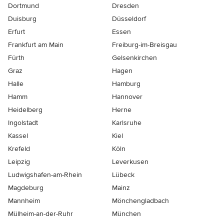
Dortmund
Dresden
Duisburg
Düsseldorf
Erfurt
Essen
Frankfurt am Main
Freiburg-im-Breisgau
Fürth
Gelsenkirchen
Graz
Hagen
Halle
Hamburg
Hamm
Hannover
Heidelberg
Herne
Ingolstadt
Karlsruhe
Kassel
Kiel
Krefeld
Köln
Leipzig
Leverkusen
Ludwigshafen-am-Rhein
Lübeck
Magdeburg
Mainz
Mannheim
Mönchen­gladbach
Mülheim-an-der-Ruhr
München