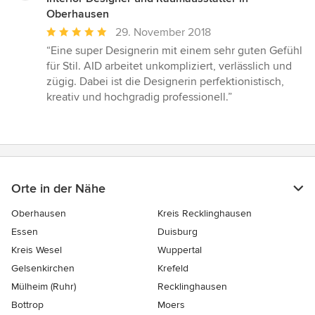
Oberhausen
Durchschnittliche
29. November 2018
Bewertung:
“Eine super Designerin mit einem sehr guten Gefühl
5
für Stil. AID arbeitet unkompliziert, verlässlich und
von
zügig. Dabei ist die Designerin perfektionistisch,
5
kreativ und hochgradig professionell.”
Sternen
Orte in der Nähe
Oberhausen
Kreis Recklinghausen
Essen
Duisburg
Kreis Wesel
Wuppertal
Gelsenkirchen
Krefeld
Mülheim (Ruhr)
Recklinghausen
Bottrop
Moers