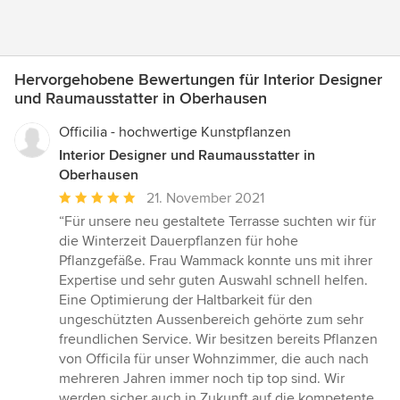
Hervorgehobene Bewertungen für Interior Designer
und Raumausstatter in Oberhausen
Officilia - hochwertige Kunstpflanzen
Interior Designer und Raumausstatter in
Oberhausen
Durchschnittliche
21. November 2021
Bewertung:
“Für unsere neu gestaltete Terrasse suchten wir für
5
die Winterzeit Dauerpflanzen für hohe
von
Pflanzgefäße. Frau Wammack konnte uns mit ihrer
5
Expertise und sehr guten Auswahl schnell helfen.
Sternen
Eine Optimierung der Haltbarkeit für den
ungeschützten Aussenbereich gehörte zum sehr
freundlichen Service. Wir besitzen bereits Pflanzen
von Officila für unser Wohnzimmer, die auch nach
mehreren Jahren immer noch tip top sind. Wir
werden sicher auch in Zukunft auf die kompetente