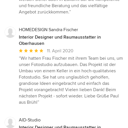
und freundliche Beratung und das vielfältige
Angebot zurückkommen.”
HOMEDESIGN Sandra Fischer
Interior Designer und Raumausstatter in
Oberhausen
Durchschnittliche
11. April 2020
Bewertung:
“Wir hatten Frau Fischer mit ihrem Team bei uns, um
5
unser Fotostudio aufzubauen. Das Projekt ist der
von
Umbau von einem Keller in ein hoch-qualitatvies
5
Fotostudio. Sie hat uns unglaublich geholfen,
Sternen
grandiose Ideen eingebracht und einfach das
Projekt vorangebracht! Vielen lieben Dank! Beim
nächsten Projekt - sofort wieder. Liebe Grüße Paul
aus Brühl”
AID-Studio
Interior Designer und Raumausstatter in