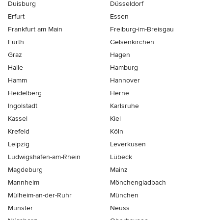
Duisburg
Düsseldorf
Erfurt
Essen
Frankfurt am Main
Freiburg-im-Breisgau
Fürth
Gelsenkirchen
Graz
Hagen
Halle
Hamburg
Hamm
Hannover
Heidelberg
Herne
Ingolstadt
Karlsruhe
Kassel
Kiel
Krefeld
Köln
Leipzig
Leverkusen
Ludwigshafen-am-Rhein
Lübeck
Magdeburg
Mainz
Mannheim
Mönchen­gladbach
Mülheim-an-der-Ruhr
München
Münster
Neuss