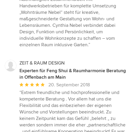
Handwerksbetrieben für komplette Umsetzung
„Wohnträume Nebel“ steht für kreative,
maßgeschneiderte Gestaltung von Wohn- und
Lebensräumen. Cynthia Nebel verbindet dabei
Design, Funktion und Persönlichkeit, um
individuelle Wohnkonzepte zu schaffen – vom
einzelnen Raum inklusive Garten.”
ZEIT & RAUM DESIGN
Experten für Feng Shui & Raumharmonie Beratung
in Offenbach am Main
Durchschnittliche
20. September 2018
Bewertung:
“Extrem freundliche und hochprofessionelle und
5
kompetente Beratung . Vor allem hat uns die
von
Flexibilität und das einbeziehen der eigenen
5
Wünsche und Vorstellungen beeindruckt. Zu
Sternen
keinem Zeitpunkt kam das Gefühl „belehrt „ zu
werden sondern immer die eher „partnerschaftliche
„ und einfühlsame Kooperation beeindruckt! Es war