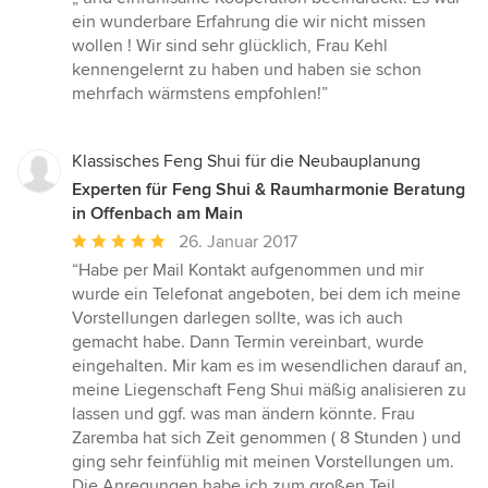
ein wunderbare Erfahrung die wir nicht missen
wollen ! Wir sind sehr glücklich, Frau Kehl
kennengelernt zu haben und haben sie schon
mehrfach wärmstens empfohlen!”
Klassisches Feng Shui für die Neubauplanung
Experten für Feng Shui & Raumharmonie Beratung
in Offenbach am Main
Durchschnittliche
26. Januar 2017
Bewertung:
“Habe per Mail Kontakt aufgenommen und mir
5
wurde ein Telefonat angeboten, bei dem ich meine
von
Vorstellungen darlegen sollte, was ich auch
5
gemacht habe. Dann Termin vereinbart, wurde
Sternen
eingehalten. Mir kam es im wesendlichen darauf an,
meine Liegenschaft Feng Shui mäßig analisieren zu
lassen und ggf. was man ändern könnte. Frau
Zaremba hat sich Zeit genommen ( 8 Stunden ) und
ging sehr feinfühlig mit meinen Vorstellungen um.
Die Anregungen habe ich zum großen Teil