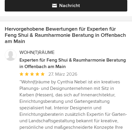
Nachricht
Hervorgehobene Bewertungen für Experten für
Feng Shui & Raumharmonie Beratung in Offenbach
am Main
WOHN(T)RÄUME
Experten für Feng Shui & Raumharmonie Beratung
in Offenbach am Main
Durchschnittliche
27. März 2026
Bewertung:
“Wohn(t)räume by Cynthia Nebel ist ein kreatives
5
Planungs- und Designunternehmen mit Sitz in
von
Karben (Hessen), das sich auf Innenarchitektur,
5
Einrichtungsberatung und Gartengestaltung
Sternen
spezialisiert hat. Interior Designerin und
Einrichtungsberaterin zusätzlich Expertin für Garten-
und Landschaftsgestaltung bekannt für kreative,
persönliche und maßgeschneiderte Konzepte Ihre