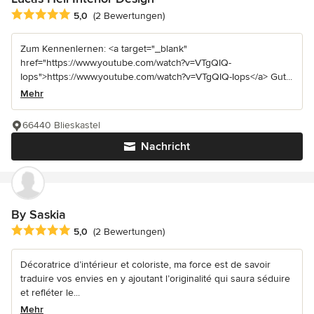
Durchschnittliche Bewertung: 5 von 5 Sternen
5,0
(2 Bewertungen)
Zum Kennenlernen: <a target="_blank"
href="https://www.youtube.com/watch?v=VTgQIQ-
Iops">https://www.youtube.com/watch?v=VTgQIQ-Iops</a> Gut...
Mehr
66440 Blieskastel
Nachricht
By Saskia
Durchschnittliche Bewertung: 5 von 5 Sternen
5,0
(2 Bewertungen)
Décoratrice d’intérieur et coloriste, ma force est de savoir
traduire vos envies en y ajoutant l’originalité qui saura séduire
et refléter le...
Mehr