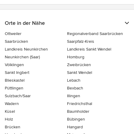
Orte in der Nähe
Ottweiler
Regionalverband Saarbrücken
Saarbrücken
Saarpfalz-Kreis
Landkreis Neunkirchen
Landkreis Sankt Wendel
Neunkirchen (Saar)
Homburg
Völklingen
Zweibrücken
Sankt Ingbert
Sankt Wendel
Blieskastel
Lebach
Püttlingen
Bexbach
Sulzbach/Saar
Illingen
Wadern
Friedrichsthal
Küsel
Baumholder
Holz
Bübingen
Brücken
Hangard