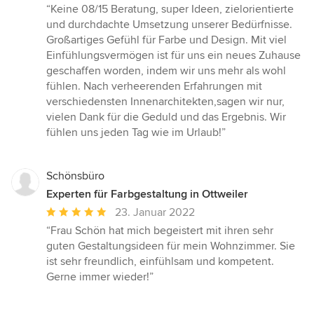
Bewertung:
“Keine 08/15 Beratung, super Ideen, zielorientierte
5
und durchdachte Umsetzung unserer Bedürfnisse.
von
Großartiges Gefühl für Farbe und Design. Mit viel
5
Einfühlungsvermögen ist für uns ein neues Zuhause
Sternen
geschaffen worden, indem wir uns mehr als wohl
fühlen. Nach verheerenden Erfahrungen mit
verschiedensten Innenarchitekten,sagen wir nur,
vielen Dank für die Geduld und das Ergebnis. Wir
fühlen uns jeden Tag wie im Urlaub!”
Schönsbüro
Experten für Farbgestaltung in Ottweiler
Durchschnittliche
23. Januar 2022
Bewertung:
“Frau Schön hat mich begeistert mit ihren sehr
5
guten Gestaltungsideen für mein Wohnzimmer. Sie
von
ist sehr freundlich, einfühlsam und kompetent.
5
Gerne immer wieder!”
Sternen