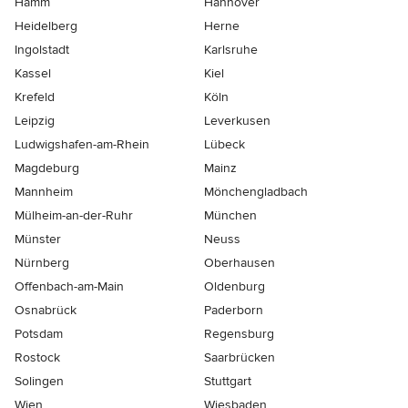
Hamm
Hannover
Heidelberg
Herne
Ingolstadt
Karlsruhe
Kassel
Kiel
Krefeld
Köln
Leipzig
Leverkusen
Ludwigshafen-am-Rhein
Lübeck
Magdeburg
Mainz
Mannheim
Mönchen­gladbach
Mülheim-an-der-Ruhr
München
Münster
Neuss
Nürnberg
Oberhausen
Offenbach-am-Main
Oldenburg
Osnabrück
Paderborn
Potsdam
Regensburg
Rostock
Saarbrücken
Solingen
Stuttgart
Wien
Wiesbaden