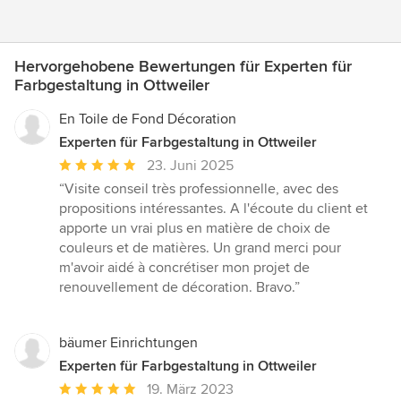
Hervorgehobene Bewertungen für Experten für
Farbgestaltung in Ottweiler
En Toile de Fond Décoration
Experten für Farbgestaltung in Ottweiler
Durchschnittliche
23. Juni 2025
Bewertung:
“Visite conseil très professionnelle, avec des
5
propositions intéressantes. A l'écoute du client et
von
apporte un vrai plus en matière de choix de
5
couleurs et de matières. Un grand merci pour
Sternen
m'avoir aidé à concrétiser mon projet de
renouvellement de décoration. Bravo.”
bäumer Einrichtungen
Experten für Farbgestaltung in Ottweiler
Durchschnittliche
19. März 2023