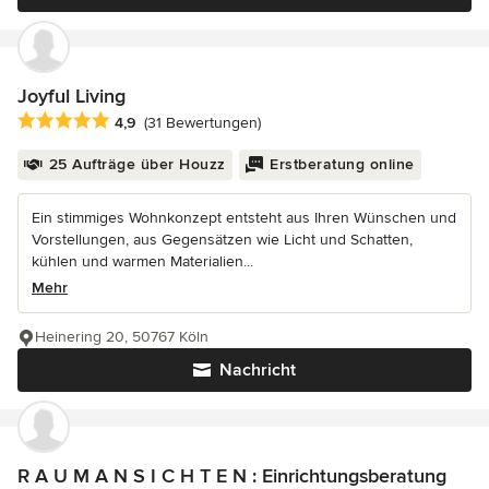
Joyful Living
Durchschnittliche Bewertung: 4.9 von 5 Sternen
4,9
(31 Bewertungen)
25 Aufträge über Houzz
Erstberatung online
Ein stimmiges Wohnkonzept entsteht aus Ihren Wünschen und
Vorstellungen, aus Gegensätzen wie Licht und Schatten,
kühlen und warmen Materialien...
Mehr
Heinering 20, 50767 Köln
Nachricht
R A U M A N S I C H T E N : Einrichtungsberatung