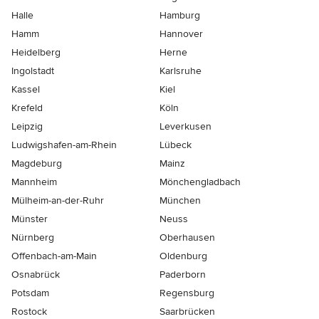
Halle
Hamburg
Hamm
Hannover
Heidelberg
Herne
Ingolstadt
Karlsruhe
Kassel
Kiel
Krefeld
Köln
Leipzig
Leverkusen
Ludwigshafen-am-Rhein
Lübeck
Magdeburg
Mainz
Mannheim
Mönchen­gladbach
Mülheim-an-der-Ruhr
München
Münster
Neuss
Nürnberg
Oberhausen
Offenbach-am-Main
Oldenburg
Osnabrück
Paderborn
Potsdam
Regensburg
Rostock
Saarbrücken