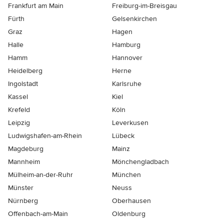
Frankfurt am Main
Freiburg-im-Breisgau
Fürth
Gelsenkirchen
Graz
Hagen
Halle
Hamburg
Hamm
Hannover
Heidelberg
Herne
Ingolstadt
Karlsruhe
Kassel
Kiel
Krefeld
Köln
Leipzig
Leverkusen
Ludwigshafen-am-Rhein
Lübeck
Magdeburg
Mainz
Mannheim
Mönchen­gladbach
Mülheim-an-der-Ruhr
München
Münster
Neuss
Nürnberg
Oberhausen
Offenbach-am-Main
Oldenburg